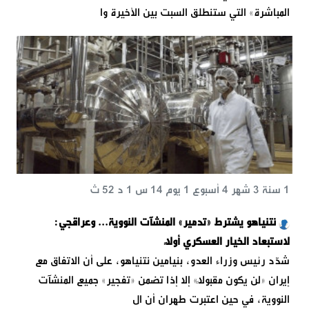
المباشرة» التي ستنطلق السبت بين الأخيرة وا
1 سنة 3 شهر 4 أسبوع 1 يوم 14 س 1 د 52 ث
نتنياهو يشترط «تدمير» المنشآت النووية... وعراقجي:
لاستبعاد الخيار العسكري أولاً
شدّد رئيس وزراء العدو، بنيامين نتنياهو، على أن الاتفاق مع
إيران «لن يكون مقبولاً» إلا إذا تضمن «تفجير» جميع المنشآت
النووية، في حين اعتبرت طهران أن ال