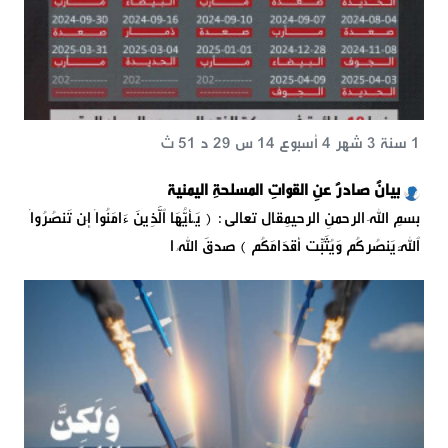
1 سنة 3 شهر 4 أسبوع 14 س 29 د 51 ث
بيانٌ صادرٌ عنِ القواتِ المسلحةِ اليمنية
بسمِ اللهِ الرحمنِ الرحيمِقال تعالى: { یَـٰۤأَیُّهَا ٱلَّذِینَ ءَامَنُوۤا۟ إِن تَنصُرُوا۟
ٱللَّهَ یَنصُرۡكُمۡ وَیُثَبِّتۡ أَقۡدَامَكُمۡ } صدقَ اللهُ ا