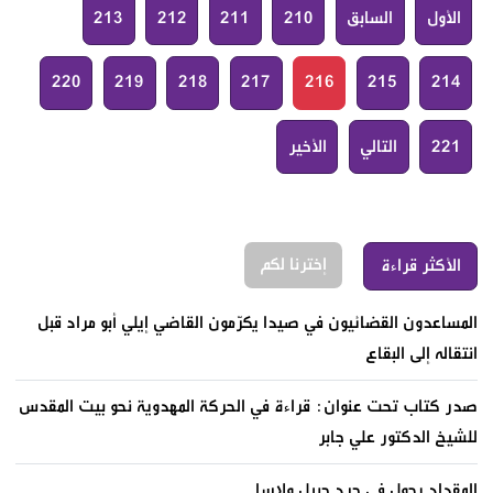
الأول
السابق
210
211
212
213
220
219
218
217
216
215
214
221
التالي
الأخير
إخترنا لكم
الأكثر قراءة
المساعدون القضائيون في صيدا يكرّمون القاضي إيلي أبو مراد قبل
انتقاله إلى البقاع
صدر كتاب تحت عنوان: قراءة في الحركة المهدوية نحو بيت المقدس
للشيخ الدكتور علي جابر
المقداد يجول في جرد جبيل ولاسا