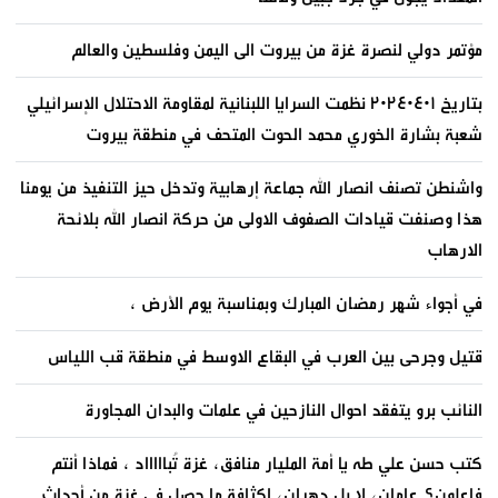
مؤتمر دولي لنصرة غزة من بيروت الى اليمن وفلسطين والعالم
بتاريخ ٢٠٢٤٠٤٠١ نظمت السرايا اللبنانية لمقاومة الاحتلال الإسرائيلي
شعبة بشارة الخوري محمد الحوت المتحف في منطقة بيروت
واشنطن تصنف انصار الله جماعة إرهابية وتدخل حيز التنفيذ من يومنا
هذا وصنفت قيادات الصفوف الاولى من حركة انصار الله بلائحة
الارهاب
في أجواء شهر رمضان المبارك وبمناسبة يوم الأرض ،
قتيل وجرحى بين العرب في البقاع الاوسط في منطقة قب اللياس
النائب برو يتفقد احوال النازحين في علمات والبدان المجاورة
كتب حسن علي طه يا أمة المليار منافق، غزة تُباااااد ، فماذا أنتم
فاعلون؟ عامان، لا بل دهران، لكثافة ما حصل في غزة من أحداث.