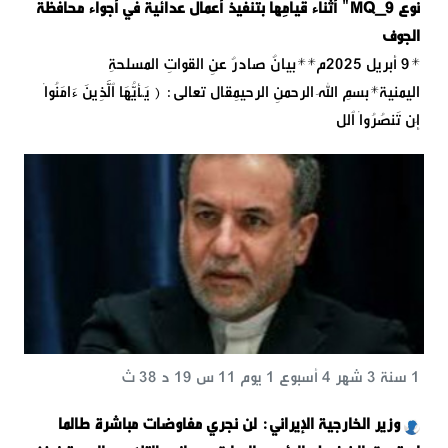
نوع MQ_9" أثناء قيامِها بتنفيذ أعمال عدائية في أجواء محافظة
الجوف
*9 أبريل 2025م**بيانٌ صادرٌ عنِ القواتِ المسلحةِ
اليمنية*بسمِ اللهِ الرحمنِ الرحيمِقال تعالى: { یَـٰۤأَیُّهَا ٱلَّذِینَ ءَامَنُوۤا۟
إِن تَنصُرُوا۟ ٱلل
1 سنة 3 شهر 4 أسبوع 1 يوم 11 س 19 د 38 ث
وزير الخارجية الإيراني: لن نجري مفاوضات مباشرة طالما