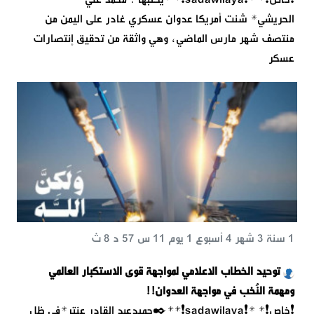
الحريشي* شنت أمريكا عدوان عسكري غادر على اليمن من
منتصف شهر مارس الماضي، وهي واثقة من تحقيق إنتصارات
عسكر
1 سنة 3 شهر 4 أسبوع 1 يوم 11 س 57 د 8 ث
توحيد الخطاب الاعلامي لمواجهة قوى الاستكبار العالمي
ومهمة النُخب في مواجهة العدوان!!
❗خاص❗* *❗️sadawilaya❗**✒️حميدعبد القادر عنتر*في ظل