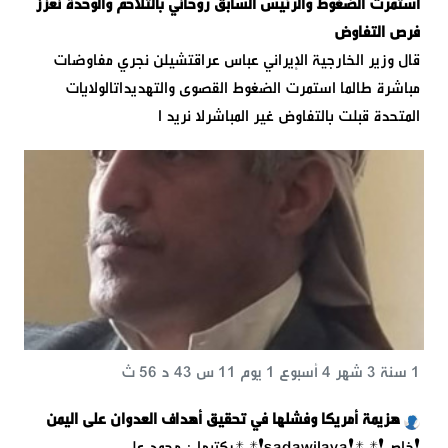
استمرت الضغوط والرئيس السابق روحاني بالتلاحم والوحدة نعزز
فرص التفاوض
قال وزير الخارجية الإيراني عباس عراقتشيلن نجري مفاوضات
مباشرة طالما استمرت الضغوط القصوى والتهديداتالولايات
المتحدة قبلت بالتفاوض غير المباشرلا نريد ا
1 سنة 3 شهر 4 أسبوع 1 يوم 11 س 43 د 56 ث
هزيمة أمريكا وفشلها في تحقيق أهداف العدوان على اليمن
❗خاص❗* *❗️sadawilaya❗* *يكتبها : محمد علي