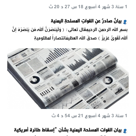
1 سنة 3 شهر 4 أسبوع 18 س 27 د 20 ث
بيانٌ صادرٌ عنِ القواتِ المسلحةِ اليمنية
بسمِ اللهِ الرحمنِ الرحيمِقال تعالى: { وَلَیَنصُرَنَّ ٱللَّهُ مَن یَنصُرُهُۥۤۚ إِنَّ
ٱللَّهَ لَقَوِیٌّ عَزِیزٌ } صدقَ اللهُ العظيمُانتصاراً لمظلوميةِ
1 سنة 3 شهر 4 أسبوع 21 س 54 د 4 ث
بيان القوات المسلحة اليمنية بشأن "إسقاط طائرة أمريكية