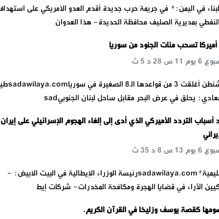
لبناء في اليمن:* في جريمة حرب جديدة أقدم العدو الأمريكي على استهدا
لنفطي بمديرية الصليف محافظة الحديدة- هذا العدوان
: أميركا تسحب مئات الجنود من سوريا
نيويورك تايمز: واشنطن أغلقت 3 من قوا
ادي: يحلق في عرض البحر مقابل ساحل لبنان الجنوبيsad
 أسباب التردد الأميركي الذي أدى إلى إلغاء الهجوم الإسرائيلي على إيران
يراني
*والدخول بحرب إقليمية*sadawilaya.comرئيسة الوزراء الإيطالية في البيت الابيض: -
يين الآراء في قضايا الهجرة ومكافحة المخدرات- شركات إيط
ومها كقصة يوسف وزليخا في القرآن الكريم.