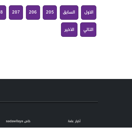
الأول
السابق
205
206
207
08
التالي
الأخير
أخبار عامة
خاص sadawilaya