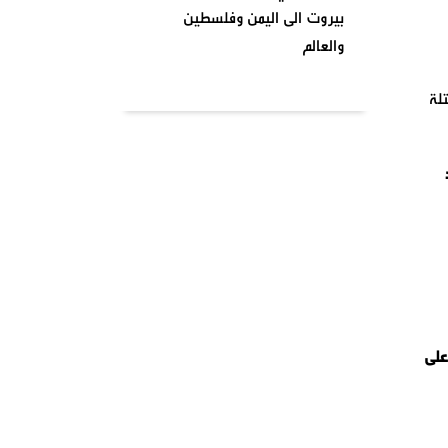
بيروت الى اليمن وفلسطين
والعالم
بتاريخ ٢٠٢٤٠٤٠١ نظمت السرايا
لة
اللبنانية لمقاومة الاحتلال
الإسرائيلي شعبة بشارة الخوري
محمد الحوت المتحف في منطقة
بيروت
واشنطن تصنف انصار الله جماعة
إرهابية وتدخل حيز التنفيذ من
يومنا هذا وصنفت قيادات
الصفوف الاولى من حركة انصار
 الأمريكي على
الله بلائحة الارهاب
في أجواء شهر رمضان المبارك
وبمناسبة يوم الأرض ،