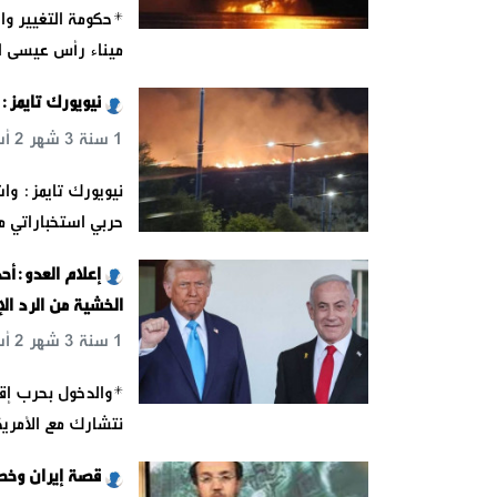
*حكومة التغيير وا
ميناء رأس عيسى ا
‌‏نيويورك تايمز
1 سنة 3 شهر 2 أسبوع 6 يوم 11 س 28 د 5 ث
حربي استخباراتي مع
إعلام العدو:أحد
الخشية من الرد الإ
1 سنة 3 شهر 2 أسبوع 6 يوم 13 س 8 د 35 ث
نتشارك مع الأمريك
قصة إيران وخص