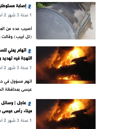
إصابة مستوطني
1 سنة 3 شهر 2 أسبوع 5 يوم 22 س 39 د 48 ث
أصيب عدد من المست
(تل أبيب).وقالت و
اتهام يمني للس
اللهجة فيه تهديد و
1 سنة 3 شهر 2 أسبوع 6 يوم 5 س 24 د 19 ث
اتهم مسؤول في حكو
عيسى بمحافظة الح
ميناء رأس عيسى ب
1 سنة 3 شهر 2 أسبوع 6 يوم 5 س 58 د 44 ث