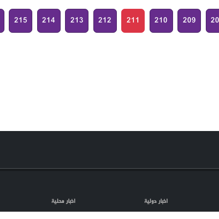
215
214
213
212
211
210
209
2
اخبار دولية
اخبار محلية