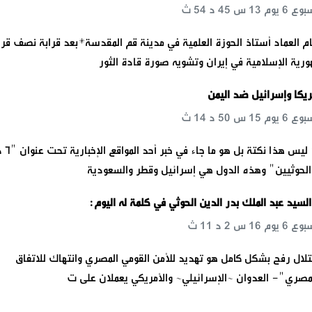
م العماد أستاذ الحوزة العلمية في مدينة قم المقدسة*بعد قرابة نصف قر
رية الإسلامية في إيران وتشويه صورة قادة الثور
ريكا وإسرائيل ضد اليمن
*محمد حسن زيد* ليس ه
الحوثيين" وهذه الدول هي إسرائيل وقطر والسعودية
 السيد عبد الملك بدر الدين الحوثي في كلمة له اليوم:
تلال رفح بشكل كامل هو تهديد للأمن القومي المصري وانتهاك للاتفاق
مصري"- العدوان ~الإسرائيلي~ والأمريكي يعملان على ت