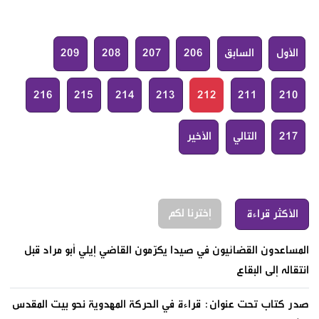
الأول
السابق
206
207
208
209
216
215
214
213
212
211
210
217
التالي
الأخير
إخترنا لكم
الأكثر قراءة
المساعدون القضائيون في صيدا يكرّمون القاضي إيلي أبو مراد قبل
انتقاله إلى البقاع
صدر كتاب تحت عنوان: قراءة في الحركة المهدوية نحو بيت المقدس