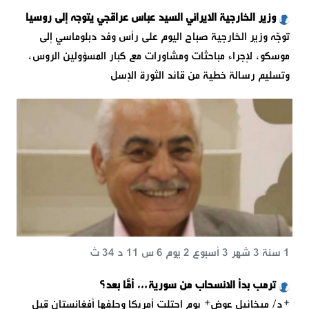
وزير الخارجية الايراني السيد عباس عراقجي يتوجه إلى روسيا
توجّه وزير الخارجية صباح اليوم على رأس وفد دبلوماسي إلى
موسكو، لإجراء مباحثات ومشاورات مع كبار المسؤولين الروس،
وتسليم رسالة خطية من قائد الثورة الإسل
1 سنة 3 شهر 3 أسبوع 2 يوم 6 س 11 د 34 ث
ترمب بدأ الانسحاب من سورية… أمَّا بعد؟
*د/ ميخائيل عوض* يوم احتلت أمريكا وحلفها أفغانستان قيل