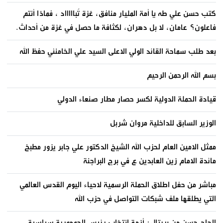
كتب حسن علي طه يا أمة المليار منافق، غزة تُباااااد ، فماذا أنتم
فاعلون؟ عامان، لا بل دهران، لكثافة ما حصل في غزة من أحداث.
بعد طلب سماحة القائد الولي الاعلى السيد علي الخامنئي حفظ الله
بسم الله الرحمن الرحيم
قيادة الحملة الدولية لكسر حصار مطار صنعاء الدولي
الوزير السابق للداخلية مروان شربل
ممثل الامين العام لحزب الله الشيخ الدكتور علي جابر يزور مطبخ
مائدة الامام زين العابدين ع في برج البراجنة
مباشر من حفل اطلاق الحملة الرسمية لاحياء اليوم القدس العالمي
التي يطلقها ملف شبكات التواصل في حزب الله
الحاج حسن من بريتال: أزمة انتخاب رئيس الجمهورية سياسية