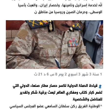
أنَّه لخدمة إسرائيل وتأمينها، ولحصار إيران، والعبث بآسيا
الوسطى، وحرمان الصين وروسيا من مناطق ن
1 سنة 3 شهر 3 أسبوع 2 يوم 8 س 6 د 21 ث
قيادة الحملة الدولية لكسر حصار مطار صنعاء الدولي التي
تضم كبار كتاب ومفكري العالم تبعث برقية شكر وتقدير
للمناضل والشخصية
*الوطنية الفريق ركن سلطان السامعي عضو المجلس السياسي