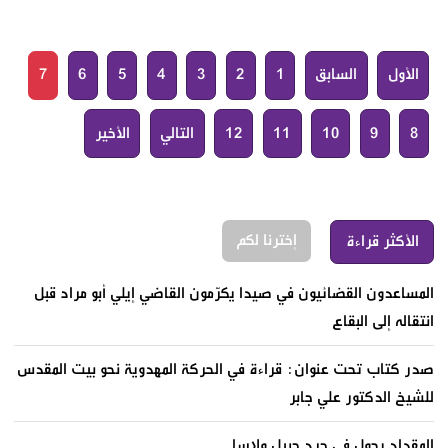
الأول
السابق
1
2
3
4
5
6
7
8
9
10
11
12
التالي
الأخير
إخترنا لكم
الأكثر قراءة
المساعدون القضائيون في صيدا يكرّمون القاضي إيلي أبو مراد قبل
انتقاله إلى البقاع
صدر كتاب تحت عنوان: قراءة في الحركة المهدوية نحو بيت المقدس
للشيخ الدكتور علي جابر
المقداد يجول في جرد جبيل ولاسا