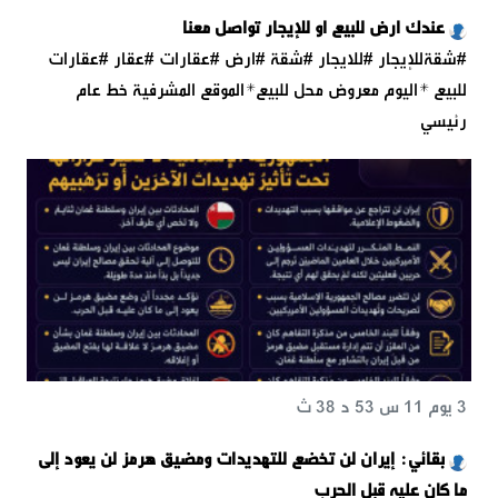
‏عندك ارض للبيع او للإيجار تواصل معنا
#شقةللإيجار #للايجار #شقة #ارض #عقارات #عقار #عقارات
للبيع *اليوم معروض محل للبيع*الموقع المشرفية خط عام
رئيسي
3 يوم 11 س 53 د 38 ث
بقائي: إيران لن تخضع للتهديدات ومضيق هرمز لن يعود إلى
ما كان عليه قبل الحرب