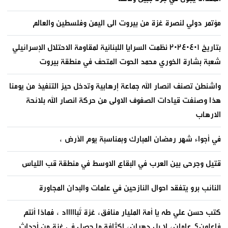
مؤتمر دولي لنصرة غزة من بيروت الى اليمن وفلسطين والعالم
بتاريخ ٢٠٢٤٠٤٠١ نظمت السرايا اللبنانية لمقاومة الاحتلال الإسرائيلي
شعبة بشارة الخوري محمد الحوت المتحف في منطقة بيروت
واشنطن تصنف انصار الله جماعة إرهابية وتدخل حيز التنفيذ من يومنا
هذا وصنفت قيادات الصفوف الاولى من حركة انصار الله بلائحة
الارهاب
في أجواء شهر رمضان المبارك وبمناسبة يوم الأرض ،
قتيل وجرحى بين العرب في البقاع الاوسط في منطقة قب اللياس
النائب برو يتفقد احوال النازحين في علمات والبدان المجاورة
كتب حسن علي طه يا أمة المليار منافق، غزة تُباااااد ، فماذا أنتم
فاعلون؟ عامان، لا بل دهران، لكثافة ما حصل في غزة من أحداث.