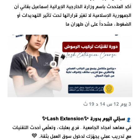
أكد المتحدث باسم وزارة الخارجية الإيرانية إسماعيل بقائي أن
الجمهورية الإسلامية لا تغيّر قراراتها تحت تأثير التهديدات أو
الضغوط، مشدداً على أن طهران ما
3 يوم 12 س 14 د 19 ث
سجّلي اليوم بدورة ✨Lash Extension✨
في معاهد أمجاد الجامعية – فرع بعلبك، وتعلّمي أحدث التقنيات
مع تدريب عملي يجهّزك لدخول سوق العمل بثقة. 💙