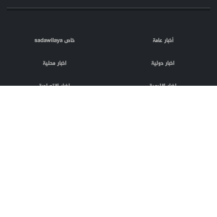
أخبار عامة
خاص sadawilaya
اخبار دولية
اخبار محلية
اخبار اقليمية
اخبار اقتصادية
اعلام العدو
الصحافة
مقالات
فلسطين المحتلة
اعلانات
phpTransformer
منتج من
codnloc
بعض الحقوق
تصميم و تطوير
محفوظة