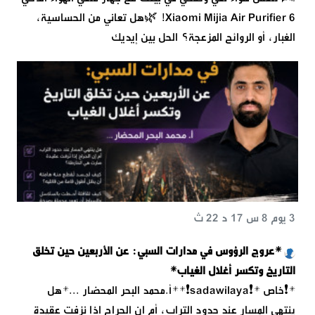
Xiaomi Mijia Air Purifier 6! 🌿هل تعاني من الحساسية،
الغبار، أو الروائح المزعجة؟ الحل بين إيديك
3 يوم 8 س 17 د 22 ث
*عروج الرؤوس في مدارات السبي: عن الأربعين حين تخلق
التاريخ وتكسر أغلال الغياب*
*❗خاص *❗️sadawilaya❗**أ.محمد البحر المحضار ...*هل
ينتهي المسار عند حدود التراب، أم إن الجراح إذا نزفت عقيدة