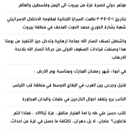
مؤتمر دولي لنصرة غزة من بيروت الى اليمن وفلسطين والعالم
بتاريخ ٢٠٢٤٠٤٠١ نظمت السرايا اللبنانية لمقاومة الاحتلال الإسرائيلي
شعبة بشارة الخوري محمد الحوت المتحف في منطقة بيروت
واشنطن تصنف انصار الله جماعة إرهابية وتدخل حيز التنفيذ من يومنا
هذا وصنفت قيادات الصفوف الاولى من حركة انصار الله بلائحة
الارهاب
في أجواء شهر رمضان المبارك وبمناسبة يوم الأرض ،
قتيل وجرحى بين العرب في البقاع الاوسط في منطقة قب اللياس
النائب برو يتفقد احوال النازحين في علمات والبدان المجاورة
كتب حسن علي طه يا أمة المليار منافق، غزة تُباااااد ، فماذا أنتم
فاعلون؟ عامان، لا بل دهران، لكثافة ما حصل في غزة من أحداث.