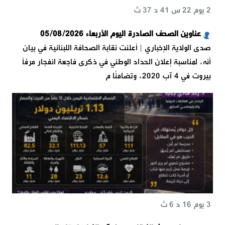
2 يوم 22 س 41 د 37 ث
عناوين الصحف الصادرة اليوم الأربعاء 05/08/2026
صدى الولاية الإخباري | أعلنت نقابة الصحافة اللبنانية في بيان
أنه، لمناسبة إعلان الحداد الوطني في ذكرى فاجعة انفجار مرفأ
بيروت في 4 آب 2020، وتضامنًا م
3 يوم 16 د 6 ث