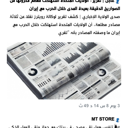
عاجل | تقرير: الولايات المتحدة استهلكت معظم مخزونها من
الصواريخ الدقيقة بعيدة المدى خلال الحرب مع إيران
صدى الولاية الإخباري | كشف تقرير لوكالة رويترز نقلًا عن ثلاثة
مصادر مطلعة، أن الولايات المتحدة استهلكت خلال الحرب مع
إيران ما وصفته المصادر بأنه “تقري
3 يوم 8 س 14 د 49 ث
MT STORE
🌬️ تنفس هواء نقي وصحي في بيتك مع جهاز منقي الهواء الذكي