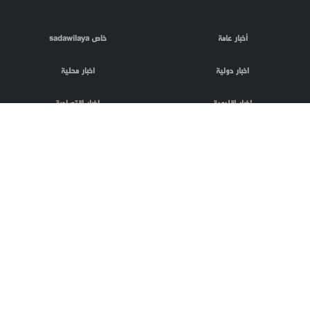
أخبار عامة
خاص sadawilaya
اخبار دولية
اخبار محلية
اخبار اقليمية
اخبار اقتصادية
اعلام العدو
الصحافة
مقالات
فلسطين المحتلة
اعلانات
phpTransformer
منتج من
codnloc
بعض الحقوق
تصميم و تطوير
محفوظة