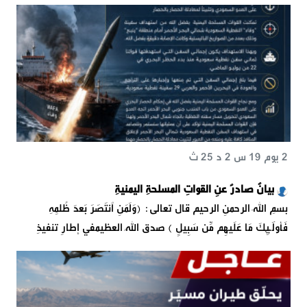
2 يوم 19 س 2 د 25 ث
بيانٌ صادرٌ عنِ القواتِ المسلحةِ اليمنيةِ
بسمِ اللهِ الرحمنِ الرحيم قال تعالى: {وَلَمَنِ ٱنتَصَرَ بَعۡدَ ظُلۡمِهِۦ
فَأُو۟لَـٰۤىِٕكَ مَا عَلَیۡهِم مِّن سَبِیلٍ } صدق اللهُ العظيمفي إطارِ تنفيذِ