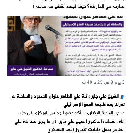
صارت هي الخارطة؟كيف لجسد تُقطع منه هامته أ
3 يوم 8 س 25 د 40 ث
الشيخ علي جابر: تلة علي الطاهر عنوان للصمود والسلطة لم
تدرك بعد طبيعة العدو الإسرائيلي
صدى الولاية الإخباري | أكد عضو المجلس المركزي في حزب
الله، سماحة الدكتور الشيخ علي جابر، أن ما جرى عند تلة علي
الطاهر يحمل دلالات تتجاوز البعد العسكري