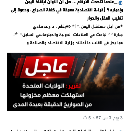
_عندما تتحدث الأرقام... هل آن الأوان لإنقاذ اليمن
وإعماره؟ [قراءة اقتصادية معمقة في كلفة الصراع، ودعوة إلى
تغليب العقل والحوار
*من أجل مستقبل اليمن.*]*✒️بقلم: د.رعدهادي
جبارة**الباحث في العلاقات الدولية والدبلوماسي السابق* 📌
مما يحز في القلب ما أعلنته وزارة الاقتصاد والصناعة وا
3 يوم 3 س 57 د 5 ث