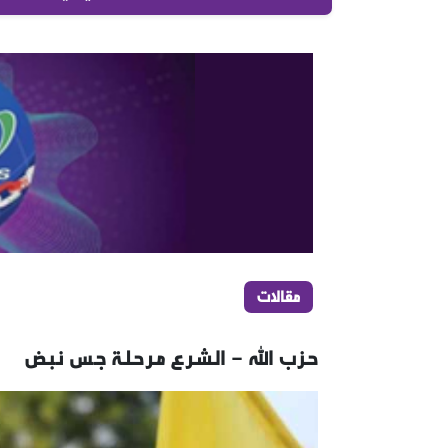
مقالات
حـزب الله - الـشـرع مـرحـلـة جـس نـبـض