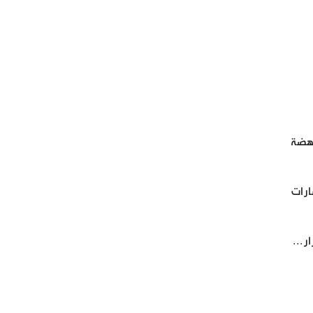
اهضة
ارات
ر...