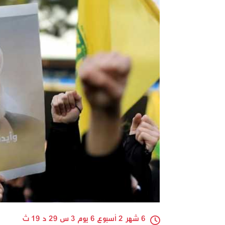
6 شهر 2 أسبوع 6 يوم 3 س 29 د 19 ث