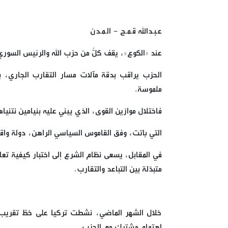
عـبـدالله قـمـح - الـمـدن
عند «الكوع»، يقف كلٌّ من حزب الله والرئيس السوري 
الحزب يراقب بدقة مآلات مسار التقارب الجاري، بر
ملموسة.
فاختلال موازين القوى، الذي يبني عليه بنيامين نتني
التي باتت، وفق القاموس السياسي الراهن، دولة واق
في المقابل، يسعى نظام الشرع إلى اختبار كيفية ت
متبدّلة بين التباعد والتقارب.
خلال الشهر الماضي، نشطت تركيا على خطّ تقريب ا
اهتمام مشترك مع الحزب.