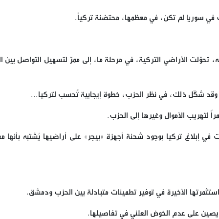
ب في سوريا لم تكن، في معظمها، محتضنة تركياً.
له، تحوّلت الأراضي التركية، في مرحلة ما، إلى ممرّ لتسهيل التواصل بين 
. وقد شكّل ذلك، في نظر الحزب، خطوة إيجابية تُحسب لتركيا...
راً لتهريب الأموال وغيرها إلى الحزب.
لت في إبلاغ تركيا بوجود شحنة أجهزة «بيجر» على أراضيها يُشتبه بأنها م
 استثمرتها الأخيرة في توفير تطمينات متبادلة بين الحزب ودمشق.
حريصين على عدم الخوض العلني في تفاصيلها.