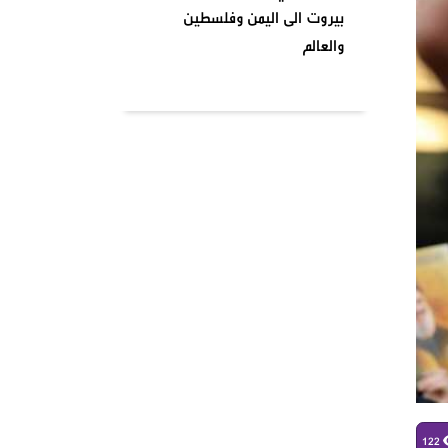
بيروت الى اليمن وفلسطين
والعالم
بتاريخ ٢٠٢٤٠٤٠١ نظمت السرايا
اللبنانية لمقاومة الاحتلال
الإسرائيلي شعبة بشارة الخوري
محمد الحوت المتحف في منطقة
بيروت
واشنطن تصنف انصار الله جماعة
إرهابية وتدخل حيز التنفيذ من
يومنا هذا وصنفت قيادات
الصفوف الاولى من حركة انصار
الله بلائحة الارهاب
في أجواء شهر رمضان المبارك
وبمناسبة يوم الأرض ،
122