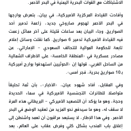
الاشتباكات مع القوات البحرية اليمنية في البحر الأحمر.
وأفادت القيادة المركزية الأميركية، في بيان، بتعرض بوارجها
في البحر الأحمر لهجوم صاروخي جديد، زاعمة تدمير أحد
الصواريخ. وجاء البيان بعد ساعات قليلة على آخر مماثل زعمت
فيه القيادة الأميركية تدمير 6 صواريخ. كما نقلت وسائل إعلام
تابعة للحكومة الموالية للتحالف السعودي - الإماراتي، عن
مصادر عسكرية في «المنطقة الخامسة» على الأطراف الشمالية
من الساحل الغربي، قولها إن «الحوثيين استهدفوا بوارج أميركية
بـ10 صواريخ بحرية، فجر أمس».
وفي المقابل، أفاد شهود عيان، «الأخبار»، بأن ثمة تحليقاً
متواصلاً للطائرات التجسّسية الأميركية في سماء الحديدة
وحجة، وهو ما يؤكد أن التصعيد الأميركي - البريطاني هذه المرة
لا سقف له، وهو ما سيدفع نحو المزيد من تعقيد الوضع في البحر
الأحمر. وفي هذا الإطار، لا يستبعد مراقبون أن تعمد واشنطن إلى
إغلاق باب المندب بشكل كلي وفرض عقاب على العالم، بعد