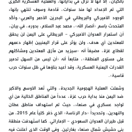
بالكيان، إلا أنها لا تزال في بداياتها، والعملية العسكرية الكبرى
التي تم الإعداد لها منذ سنوات، قادمة وسوف تنتهي بإنهاء
الوجود الأميركي والبريطاني في البحريْن الأحمر والعربي».وأكّد
المتحدث باسم «أنصار الله»، محمد عبد السلام، بدوره، في بيان،
أن استمرار العدوان الأميركي - البريطاني على اليمن لن يحقق
للمعتدين أي هدف، ولن يؤثر على قرار اليمنيين إظهار دعمهم
لقطاع غزة، مضيفاً أنه «سيزيد من مآزق المعتدين ومشاكلهم
على مستوى المنطقة»، متابعاً أنه «أن ليس من السهل تدمير
القدرات اليمنية العسكرية، وقد أعيد بناؤها في ظل سنوات حرب
قاسية».
وشملت العملية الهجومية الجديدة، والتي تُعد الأوسع والأكبر
ضد اليمن منذ بداية حرب غزة، عدداً من المناطق الخالية من أي
تواجد عسكري في صنعاء، حيث تم استهداف مناطق عطان
والنهدين، وتحديداً «دار الرئاسة» الذي دُمّر كلياً عام 2015، من
قبل طيران العدوان السعودي - الإماراتي. كما استُهدفت منطقة
بني حشيش شمال صنعاء بغارتين. وفي الوقت الذي أعلنت فيه