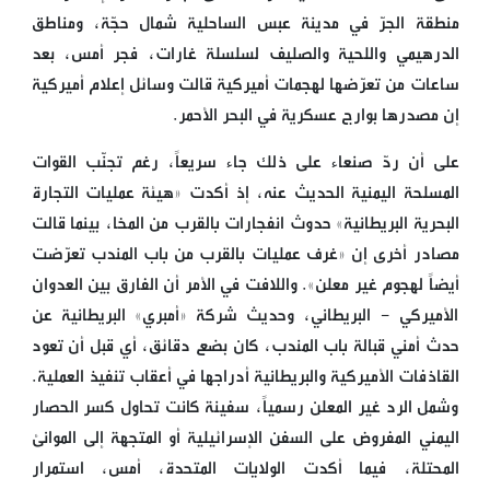
منطقة الجرّ في مدينة عبس الساحلية شمال حجّة، ومناطق
الدرهيمي واللحية والصليف لسلسلة غارات، فجر أمس، بعد
ساعات من تعرّضها لهجمات أميركية قالت وسائل إعلام أميركية
إن مصدرها بوارج عسكرية في البحر الأحمر.
على أن ردّ صنعاء على ذلك جاء سريعاً، رغم تجنّب القوات
المسلحة اليمنية الحديث عنه، إذ أكدت «هيئة عمليات التجارة
البحرية البريطانية» حدوث انفجارات بالقرب من المخا، بينما قالت
مصادر أخرى إن «غرف عمليات بالقرب من باب المندب تعرّضت
أيضاً لهجوم غير معلن». واللافت في الأمر أن الفارق بين العدوان
الأميركي - البريطاني، وحديث شركة «أمبري» البريطانية عن
حدث أمني قبالة باب المندب، كان بضع دقائق، أي قبل أن تعود
القاذفات الأميركية والبريطانية أدراجها في أعقاب تنفيذ العملية.
وشمل الرد غير المعلن رسمياً، سفينة كانت تحاول كسر الحصار
اليمني المفروض على السفن الإسرائيلية أو المتجهة إلى الموانئ
المحتلة، فيما أكدت الولايات المتحدة، أمس، استمرار