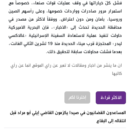
فشل كلّ خياراتها في وقف عمليات قوات صنعاء، خصوصاً مع
استمرار مرور صادرات وواردات خصومها، وعلى رأسهم الصين
وروسيا، بأمان ومن دون اعتراض. ووفقاً لأكثر من مصدر في
محافظة الحديدة تحدّث إلى «الأخبار»، فإن البحرية الأميركية
حاولت تنفيذ عملية لاستعادة السفينة الإسرائيلية «غالاكسي
ليدر» المحتجزة قرب ميناء الحديدة منذ 19 تشرين الثاني الفائت،
بعدما فشلت محاولات سابقة لتحقيق ذلك.
ان ما ينشر من اخبار ومقالات لا تعبر عن راي الموقع انما عن رأي
كاتبها
إخترنا لكم
الأكثر قراءة
المساعدون القضائيون في صيدا يكرّمون القاضي إيلي أبو مراد قبل
انتقاله إلى البقاع