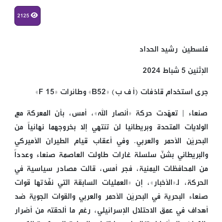
2125
فلسطين رشيد الحداد
الإثنين 5 شباط 2024
جرى استخدام قاذفات (أ ف ب) «B52» وطائرات «F 15»
صنعاء | تعهّدت حركة «أنصار الله»، أمس، بأن المعركة مع
الولايات المتحدة وبريطانيا لن تنتهي إلا بخروجهما نهائياً من
البحريْن الأحمر والعربي. وفي أعقاب قيام الطيران الأميركي
والبريطاني بشنّ سلسلة غارات طاولت العاصمة صنعاء وعدداً
من المحافظات اليمنية، فجر أمس، قالت مصادر سياسية في
الحركة، لـ«الأخبار»، إن «العمليات السابقة التي نفّذتها قوات
صنعاء البحرية في البحريْن الأحمر والعربي والقوات الجوية ضد
أهداف في عمق الاحتلال الإسرائيلي، رغم ما ألحقته من أضرار