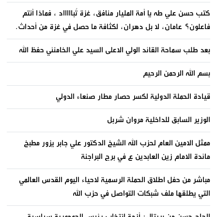
كتب حسن علي طه يا أمة المليار منافق، غزة تُباااااد ، فماذا أنتم
فاعلون؟ عامان، لا بل دهران، لكثافة ما حصل في غزة من أحداث.
بعد طلب سماحة القائد الولي الاعلى السيد علي الخامنئي حفظ الله
بسم الله الرحمن الرحيم
قيادة الحملة الدولية لكسر حصار مطار صنعاء الدولي
الوزير السابق للداخلية مروان شربل
ممثل الامين العام لحزب الله الشيخ الدكتور علي جابر يزور مطبخ
مائدة الامام زين العابدين ع في برج البراجنة
مباشر من حفل اطلاق الحملة الرسمية لاحياء اليوم القدس العالمي
التي يطلقها ملف شبكات التواصل في حزب الله
الحاج حسن من بريتال: أزمة انتخاب رئيس الجمهورية سياسية