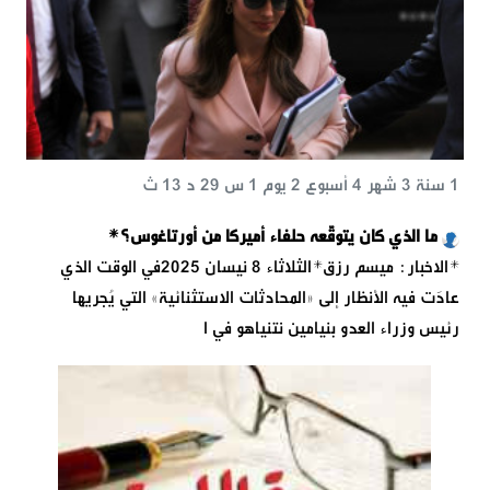
1 سنة 3 شهر 4 أسبوع 2 يوم 1 س 29 د 13 ث
ما الذي كان يتوقّعه حلفاء أميركا من أورتاغوس؟*
*الاخبار: ميسم رزق*الثلاثاء 8 نيسان 2025في الوقت الذي
عادَت فيه الأنظار إلى «المحادثات الاستثنائية» التي يُجريها
رئيس وزراء العدو بنيامين نتنياهو في ا