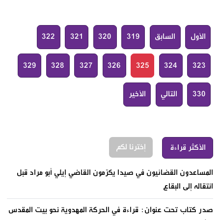
الأول
السابق
319
320
321
322
329
328
327
326
325
324
323
330
التالي
الأخير
إخترنا لكم
الأكثر قراءة
المساعدون القضائيون في صيدا يكرّمون القاضي إيلي أبو مراد قبل
انتقاله إلى البقاع
صدر كتاب تحت عنوان: قراءة في الحركة المهدوية نحو بيت المقدس