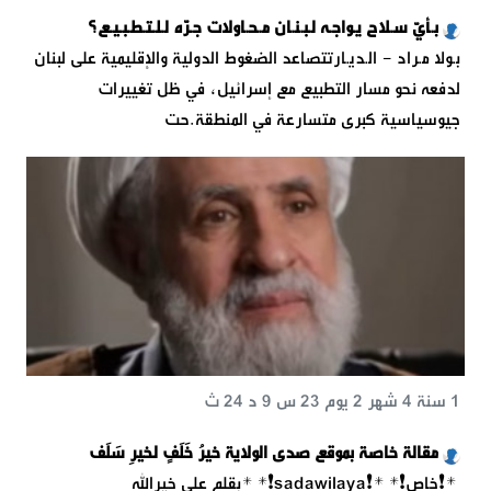
بـأيّ سـلاح يـواجـه لـبـنـان مـحـاولات جـرّه لـلـتـطـبـيـع؟
بـولا مـراد - الـديـارتتصاعد الضغوط الدولية والإقليمية على لبنان
لدفعه نحو مسار التطبيع مع إسرائيل، في ظل تغييرات
جيوسياسية كبرى متسارعة في المنطقة.حت
1 سنة 4 شهر 2 يوم 23 س 9 د 24 ث
مقالة خاصة بموقع صدى الولاية خيرُ خَلَفٍ لخيرِ سَلَف
*❗خاص❗* *❗️sadawilaya❗* *بقلم علي خيرالله