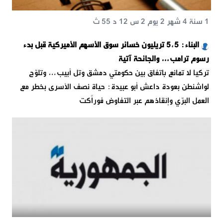
1 سنة 4 شهر 2 يوم 2 س 12 د 55 ث
البناء: 5,5 تريليون خسائر سوق الأسهم الأميركية قبل بدء
رسوم ترامب… والجائحة آتية
تركيا لا تمانع باتفاق بين حكومتي دمشق وتل أبيب… وتلوّح
لواشنطن بعودة داعش أبو عبيدة: حياة نصف الأسرى بخطر مع
العمل البرّي وإنقاذهم عبر التفاوض فوراًكت