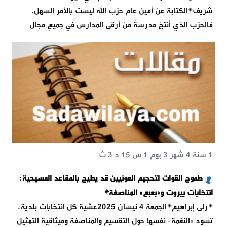
شريف*الكتابة عن أمين عام حزب الله ليست بالأمر السهل.
فالحزب الذي أنتجَ مدرسةً من أرقى المدارس في جميعِ مجال
1 سنة 4 شهر 3 يوم 1 س 15 د 3 ث
طموح القوات لتحجيم العونيين قد يطيح بالمقاعد المسيحية:
انتخابات بيروت و«بعبع» المناصفة*
*رلى إبراهيم*الجمعة 4 نيسان 2025عشية كل انتخابات بلدية،
تسود «النغمة» نفسها حول التقسيم والمناصفة وميثاقية التمثيل