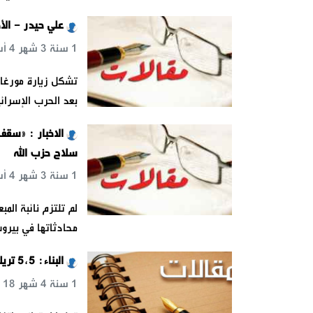
علي حيدر - الأ
1 سنة 3 شهر 4 أسبوع 1 يوم 18 س 25 د 13 ث
تشكل زيارة مورغان
بعد الحرب الإسرائ
الاخبار : «سقف
سلاح حزب الله
1 سنة 3 شهر 4 أسبوع 1 يوم 18 س 40 د 44 ث
لم تلتزم نائبة ال
محادثاتها في بيرو
البناء: 5,5 تريليون خسائر سوق الأسهم الأميركية قبل بدء رسوم ترامب… والجائحة آتية
1 سنة 4 شهر 18 س 24 د 46 ث