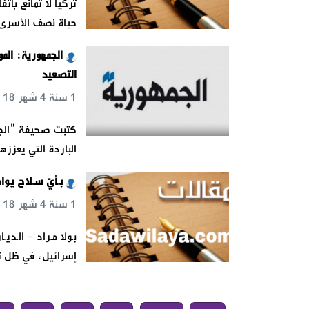
تركيا لا تمانع با
حياة نصف الأسرى ب
التصعيد
1 سنة 4 شهر 18 س 26 د 8 ث
كتبت صحيفة "الجمه
الباردة التي يعززه
بـأيّ سـلاح يـواج
1 سنة 4 شهر 18 س 50 د 58 ث
بـولا مـراد - الـد
إسرائيل، في ظل ت