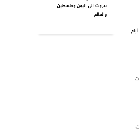
بيروت الى اليمن وفلسطين
والعالم
بتاريخ ٢٠٢٤٠٤٠١ نظمت السرايا
*الاخبار: رلى إبراهيم*الثلاثاء 8 نيسان 2025«المشهد غير مطمئن في بيروت» قبل شهر و10 أيام
اللبنانية لمقاومة الاحتلال
الإسرائيلي شعبة بشارة الخوري
محمد الحوت المتحف في منطقة
بيروت
واشنطن تصنف انصار الله جماعة
بيروت
إرهابية وتدخل حيز التنفيذ من
يومنا هذا وصنفت قيادات
الصفوف الاولى من حركة انصار
الله بلائحة الارهاب
ثات
في أجواء شهر رمضان المبارك
وبمناسبة يوم الأرض ،