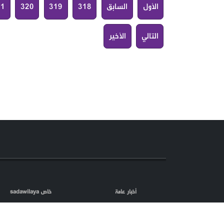
الأول
السابق
318
319
320
21
التالي
الأخير
أخبار عامة
خاص sadawilaya
اعلام العدو
الصحافة