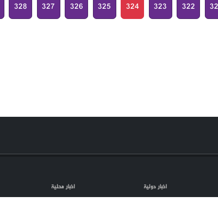
328
327
326
325
324
323
322
3
اخبار دولية
اخبار محلية
مقالات
فلسطين المحتلة