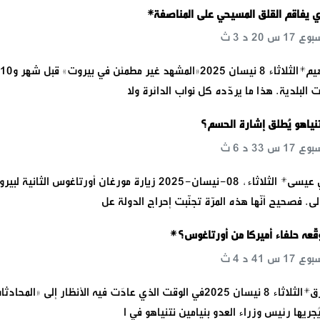
 يفاقم القلق المسيحي على المناصفة*
 البلدية. هذا ما يردّده كل نواب الدائرة ولا
تنياهو يُطلق إشارة الحسم؟
*الجمعورية: طوني عيسى* الثلاثاء, 08-نيسان-2025 زيارة مورغان أورتاغوس الثانية ل
ى. فصحيح أنّها هذه المرّة تجنّبت إحراج الدولة عل
وقّعه حلفاء أميركا من أورتاغوس؟*
*الاخبار: ميسم رزق*الثلاثاء 8 نيسان 2025في الوقت الذي عادَت فيه الأنظار إلى «المحاد
ُجريها رئيس وزراء العدو بنيامين نتنياهو في ا