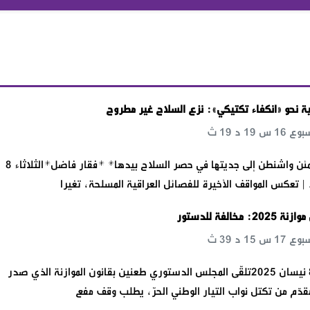
ية نحو «انكفاء تكتيكي»: نزع السلاح غير مطروح
*حكومة بغداد تطمئن واشنطن إلى جديتها في حصر السلاح بيدها* *فقار فاضل*الثلاثاء 8
مخالفة للدستور
*الأخبار*الثلاثاء 8 نيسان 2025تلقّى المجلس الدستوري طعنين بقانون الموازنة الذي صدر
دّم من تكتل نواب التيار الوطني الحرّ، يطلب وقف مفع