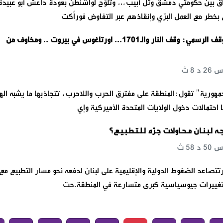
تفاق بين حكومتي دمشق وتل أبيب… وتلوّح لواشنطن بعودة داعش أبو عبيدة
خطر مع العمل البرّي وإنقاذهم عبر التفاوض فوراًكت
الجمهورية: الموقف الرسمي: وقف النار والـ1701... اورتاغوس في بيروت .. ومخاوف من
ورية" تقول:المنطقة على مفترق الحرب واللاحرب، تتجاذبها ما يشبه الهب
ا احتمالات دخول الولايات المتحدة الأميركية وإي
ـه لـبـنـان مـحـاولات جـرّه لـلـتـطـبـيـع؟
يـارتتصاعد الضغوط الدولية والإقليمية على لبنان لدفعه نحو مسار التطبيع مع
غييرات جيوسياسية كبرى متسارعة في المنطقة.حت