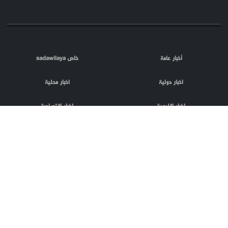
أخبار عامة
خاص sadawilaya
اخبار دولية
اخبار محلية
اخبار اقليمية
اخبار اقتصادية
اعلام العدو
الصحافة
مقالات
فلسطين المحتلة
اعلانات