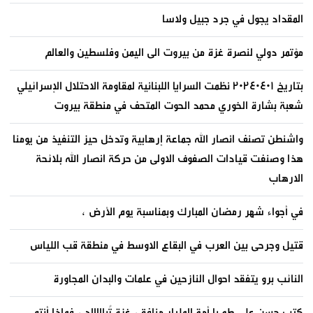
المقداد يجول في جرد جبيل ولاسا
مؤتمر دولي لنصرة غزة من بيروت الى اليمن وفلسطين والعالم
بتاريخ ٢٠٢٤٠٤٠١ نظمت السرايا اللبنانية لمقاومة الاحتلال الإسرائيلي
شعبة بشارة الخوري محمد الحوت المتحف في منطقة بيروت
واشنطن تصنف انصار الله جماعة إرهابية وتدخل حيز التنفيذ من يومنا
هذا وصنفت قيادات الصفوف الاولى من حركة انصار الله بلائحة
الارهاب
في أجواء شهر رمضان المبارك وبمناسبة يوم الأرض ،
قتيل وجرحى بين العرب في البقاع الاوسط في منطقة قب اللياس
النائب برو يتفقد احوال النازحين في علمات والبدان المجاورة
كتب حسن علي طه يا أمة المليار منافق، غزة تُباااااد ، فماذا أنتم