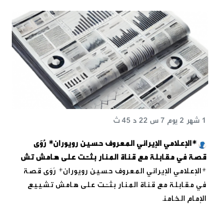
1 شهر 2 يوم 7 س 22 د 45 ث
*الإعـلامـي الإيـرانـي الـمـعـروف حـسـيـن رويـوران* رُوَى
قـصـة فـي مـقـابـلـة مـع قـنـاة الـمـنـار بـثـّت عـلـى هـامـش تـش
*الإعـلامـي الإيـرانـي الـمـعـروف حـسـيـن رويـوران* رُوَى قـصـة
فـي مـقـابـلـة مـع قـنـاة الـمـنـار بـثـّت عـلـى هـامـش تـشـيـيـع
الإمـام الـخـامـنـ