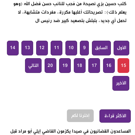
كتب حسين بزي نصيحة من مُحِب للنائب حسن فضل الله (وهو
يعلم ذلك): تصريحاتك أغلبها مكررة، مفردات متشابهة، لا
تحمل أي جديد، بتبلش بتصعيد كبير ضد رئيس ال
الأول
السابق
9
10
11
12
13
14
15
16
17
18
19
20
التالي
الأخير
إخترنا لكم
الأكثر قراءة
المساعدون القضائيون في صيدا يكرّمون القاضي إيلي أبو مراد قبل