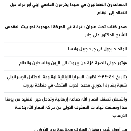
المساعدون القضائيون في صيدا يكرّمون القاضي إيلي أبو مراد قبل
انتقاله إلى البقاع
صدر كتاب تحت عنوان: قراءة في الحركة المهدوية نحو بيت المقدس
للشيخ الدكتور علي جابر
المقداد يجول في جرد جبيل ولاسا
مؤتمر دولي لنصرة غزة من بيروت الى اليمن وفلسطين والعالم
بتاريخ ٢٠٢٤٠٤٠١ نظمت السرايا اللبنانية لمقاومة الاحتلال الإسرائيلي
شعبة بشارة الخوري محمد الحوت المتحف في منطقة بيروت
واشنطن تصنف انصار الله جماعة إرهابية وتدخل حيز التنفيذ من يومنا
هذا وصنفت قيادات الصفوف الاولى من حركة انصار الله بلائحة
الارهاب
في أجواء شهر رمضان المبارك وبمناسبة يوم الأرض ،