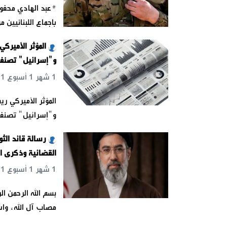
*عبد الهادي محفو
باجماع اللبنانيين
المؤثر الأميركي
و"إسرائيل" تصنفه 
1 شهر 1 أسبوع 1 يوم 5 س 45 د 49 ث
المؤثر الأميركي ري
و"إسرائيل" تصنفه
رسالة قائد الثو
القضائية وذكرى ا
1 شهر 1 أسبوع 1 يوم 9 س 9 د 7 ث
بسم الله الرحمن الر
مصاب آل الله، واس