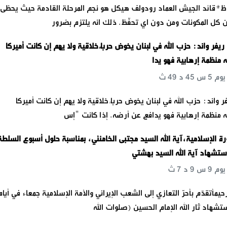
ظ*قائد الجيش العماد رودولف هيكل هو نجم المرحلة القادمة حيث يحظى
 من كل المكونات ومن دون اي تحفّظ. ذلك انه يلتزم بضرور
 ريفر واند: حزب الله في لبنان يخوض حرباً خلاقية ولا يهم إن كانت أميركا
منظمة إرهابية فهو يدا
فر واند: حزب الله في لبنان يخوض حرباً خلاقية ولا يهم إن كانت أميركا
 منظمة إرهابية فهو يدافع عن أرضه. إذا كانت "إس
رة الإسلامية،آية الله السيد مجتبى الخامنئي، بمناسبة حلول أسبوع السلطة
ستشهاد آية الله السيد بهشتي
حيمأتقدّم بأحرّ التعازي إلى الشعب الإيراني والأمة الإسلامية جمعاء في أيام
تشهاد ثار الله الإمام الحسين (صلوات الله