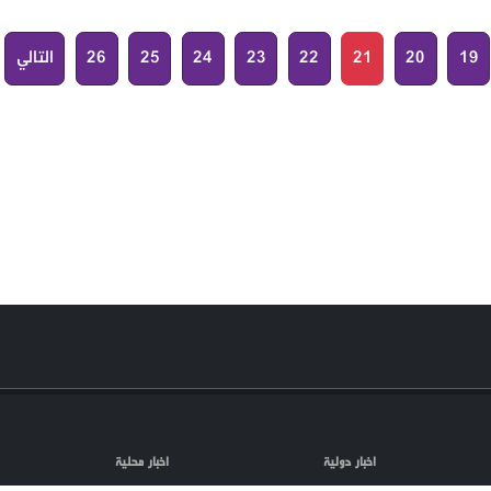
19
20
21
22
23
24
25
26
التالي
اخبار دولية
اخبار محلية