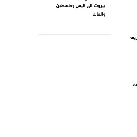
بيروت الى اليمن وفلسطين
والعالم
بتاريخ ٢٠٢٤٠٤٠١ نظمت السرايا
يفه
اللبنانية لمقاومة الاحتلال
الإسرائيلي شعبة بشارة الخوري
محمد الحوت المتحف في منطقة
بيروت
واشنطن تصنف انصار الله جماعة
درسة
إرهابية وتدخل حيز التنفيذ من
يومنا هذا وصنفت قيادات
الصفوف الاولى من حركة انصار
الله بلائحة الارهاب
في أجواء شهر رمضان المبارك
وبمناسبة يوم الأرض ،