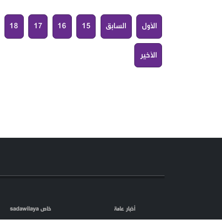
الأول
السابق
15
16
17
18
الأخير
أخبار عامة
خاص sadawilaya