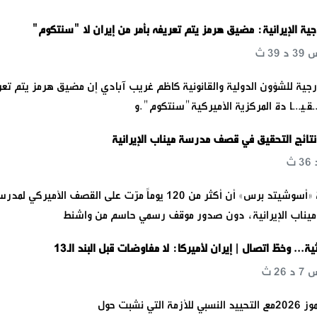
رجية الإيرانية: مضيق هرمز يتم تعريفه بأمر من إيران لا "سنتكوم"
ارجية للشؤون الدولية والقانونية كاظم غريب آبادي إن مضيق هرمز يتم تعر
ـ.ـقـيـ.ـا دة المركزية الأميركية"سنتكوم".و
تائج التحقيق في قصف مدرسة ميناب الإيرانية
كشف تقرير لوكالة «أسوشيتد برس» أن أكثر من 120 يوماً مرّت على القصف الأميركي لم
ة ميناب الإيرانية، دون صدور موقف رسمي حاسم من واشنط
ثية... وخطّ اتصال | إيران لأميركا: لا مفاوضات قبل البند الـ13