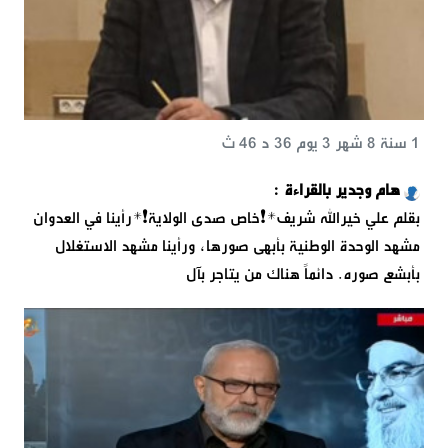
1 سنة 8 شهر 3 يوم 36 د 46 ث
هام وجدير بالقراءة :
بقلم علي خيرالله شريف*❗️خاص صدى الولاية❗️*رأينا في العدوان
مشهد الوحدة الوطنية بأبهى صورها، ورأينا مشهد الاستغلال
بأبشع صوره. دائماً هناك من يتاجر بآل