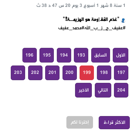
1 سنة 8 شهر 1 أسبوع 3 يوم 20 س 47 د 38 ث
"عَدَم المُقـ|ومة هو الهزيمــــة❗️"
#عفيف_ح_ز_ب_الله#محمد_عفيف
الأول
السابق
193
194
195
196
203
202
201
200
199
198
197
204
التالي
الأخير
إخترنا لكم
الأكثر قراءة