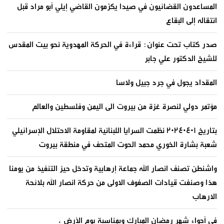
المساعدون القضائيون في صيدا يكرّمون القاضي إيلي أبو مراد قبل
انتقاله إلى البقاع
صدر كتاب تحت عنوان: قراءة في الحركة المهدوية نحو بيت المقدس
للشيخ الدكتور علي جابر
المقداد يجول في جرد جبيل ولاسا
مؤتمر دولي لنصرة غزة من بيروت الى اليمن وفلسطين والعالم
بتاريخ ٢٠٢٤٠٤٠١ نظمت السرايا اللبنانية لمقاومة الاحتلال الإسرائيلي
شعبة بشارة الخوري محمد الحوت المتحف في منطقة بيروت
واشنطن تصنف انصار الله جماعة إرهابية وتدخل حيز التنفيذ من يومنا
هذا وصنفت قيادات الصفوف الاولى من حركة انصار الله بلائحة
الارهاب
في أجواء شهر رمضان المبارك وبمناسبة يوم الأرض ،