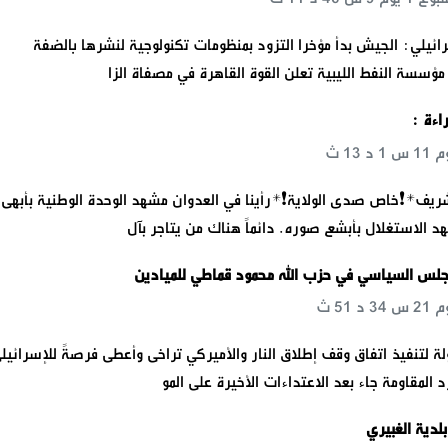
ائيلي: الجيش بدأ مؤخرا التزود بمنظومات تكنولوجية لنشرها بالضفة
مؤسسة النفط الليبية تعلن القوة القاهرة في مصفاة الزا
اءة :
شريف*❗️خاص صدى الولاية❗️*رأينا في العدوان مشهد الوحدة الوطنية بأبهى
د الاستغلال بأبشع صوره. دائماً هناك من يتاجر بآل
جلس السياسي في حزب الله محمود قماطي للميادين
ة لتنفيذ اتفاق وقف إطلاق النار والأميركي تراخى وأعطى فرصةً للإسرائيل
 المقاومة جاء بعد الاعتداءات الأخيرة على المو
لدية الغبيري