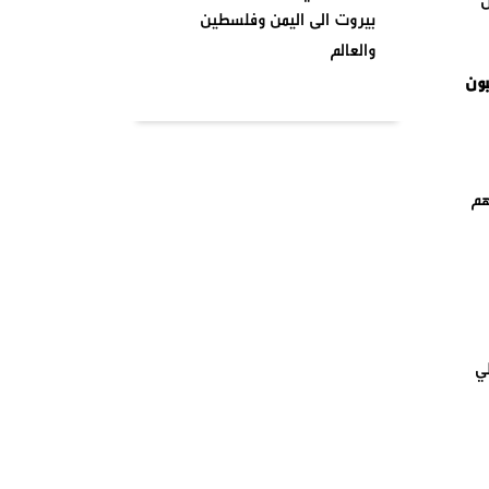
ن
بيروت الى اليمن وفلسطين
والعالم
غبون
بتاريخ ٢٠٢٤٠٤٠١ نظمت السرايا
اللبنانية لمقاومة الاحتلال
الإسرائيلي شعبة بشارة الخوري
محمد الحوت المتحف في منطقة
جلاؤهم
بيروت
واشنطن تصنف انصار الله جماعة
إرهابية وتدخل حيز التنفيذ من
يومنا هذا وصنفت قيادات
الصفوف الاولى من حركة انصار
ي
الله بلائحة الارهاب
في أجواء شهر رمضان المبارك
وبمناسبة يوم الأرض ،