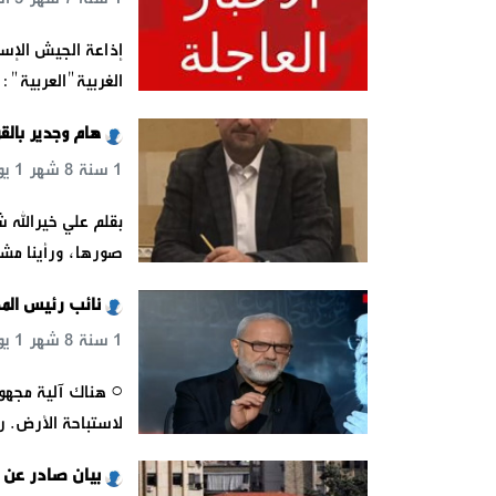
إذاعة الجيش الإسر
الغربية"العربية": 
هام وجدير بالقر
1 سنة 8 شهر 1 يوم 11 س 1 د 13 ث
بقلم علي خيرالله 
صورها، ورأينا مشه
نائب رئيس الم
1 سنة 8 شهر 1 يوم 21 س 34 د 51 ث
○ هناك آلية مجهول
لاستباحة الأرض. رد
بيان صادر عن ب