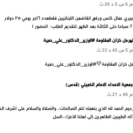
مطلوب لبلدية #الغبيري عمال كنس ورفع انقاضمن اللبنانيين فقطعدد ٦اجر يومي ٢٥ دولار
ا
هرمل خزان المقاومة #الوزير_الدكتور_علي_حمية
مل خزان المقاومة💛#الوزير_الدكتور_علي_حمية
معية الامداد الامام الخميني (قدس)
رحيم الحمد لله الذي بنعمته تتم الصالحات، والصلاة والسلام على أشرف ال
ه الطيبين الطاهرين.إلى أهلنا الأعزاء،السل