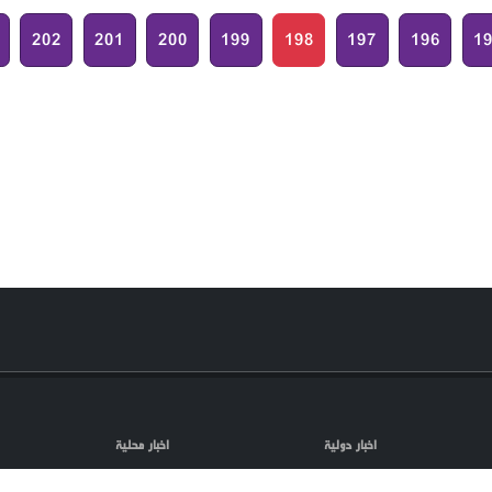
202
201
200
199
198
197
196
1
اخبار دولية
اخبار محلية