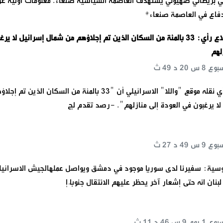
ي بريطاني صهيوني يستهدف العاصمة السياسية صنعاء. معلومات أولية ع
دفاع في العاصمة صنعاء*
واللا عن استطلاع رأي: 33 بالمئة من السكان الذين تم إجلاؤهم من شمال إسرائيل لا ير
لهم
كشف استطلاع رأي نقله موقع "واللا" الاسرائيلي أن "33 بالمئة من السكان الذين تم إ
ا يرغبون في العودة إلى منازلهم". -رصد تقدم لج
لروسية: سفيرنا لدى سوريا موجود في دمشق ويواصل عملهالجيش الاسرائيل
ان انه حتى إشعار آخر يحظر عليهم الانتقال جنوبًا إ