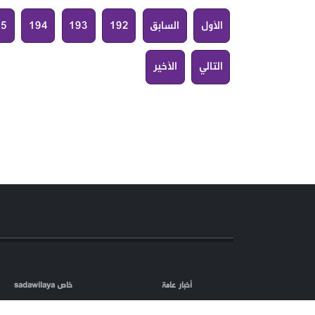
الأول
السابق
192
193
194
95
التالي
الأخير
أخبار عامة
خاص sadawilaya