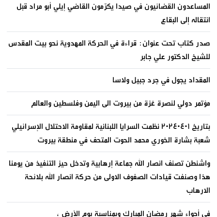
المساعدون القضائيون في صيدا يكرّمون القاضي إيلي أبو مراد قبل
انتقاله إلى البقاع
صدر كتاب تحت عنوان: قراءة في الحركة المهدوية نحو بيت المقدس
للشيخ الدكتور علي جابر
المقداد يجول في جرد جبيل ولاسا
مؤتمر دولي لنصرة غزة من بيروت الى اليمن وفلسطين والعالم
بتاريخ ٢٠٢٤٠٤٠١ نظمت السرايا اللبنانية لمقاومة الاحتلال الإسرائيلي
شعبة بشارة الخوري محمد الحوت المتحف في منطقة بيروت
واشنطن تصنف انصار الله جماعة إرهابية وتدخل حيز التنفيذ من يومنا
هذا وصنفت قيادات الصفوف الاولى من حركة انصار الله بلائحة
الارهاب
في أجواء شهر رمضان المبارك وبمناسبة يوم الأرض ،