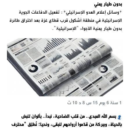
بدون طيار يمني
*وسائل إعلام العدو الإسرائيلي*: تفعيل الدفاعات الجوية
الإسرائيلية في منطقة أشكول قرب قطاع غزة بعد اختراق طائرة
بدون طيار يمنية الأجواء "الإسرائيلية".
1 سنة 6 يوم 15 س 8 د 10 ث
بسم الله المبدع.. من قلب الضاحية، نبدأ.. بألوان تنبض
بالحياة، وببركة من قدّموا أرواحهم لنبقى، ونحيا؛ نُطلِق "محترف