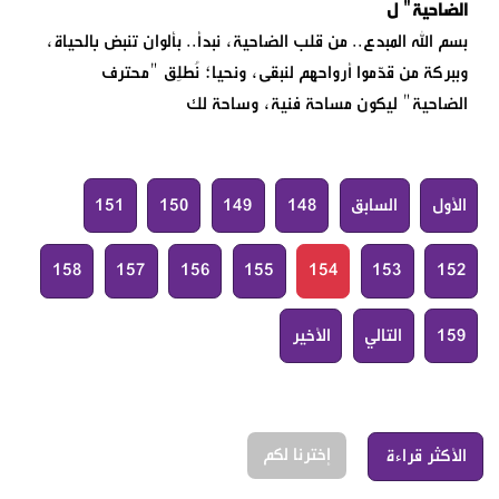
الضاحية" ل
بسم الله المبدع.. من قلب الضاحية، نبدأ.. بألوان تنبض بالحياة،
وببركة من قدّموا أرواحهم لنبقى، ونحيا؛ نُطلِق "محترف
الضاحية" ليكون مساحة فنية، وساحة لك
الأول
السابق
148
149
150
151
158
157
156
155
154
153
152
159
التالي
الأخير
إخترنا لكم
الأكثر قراءة