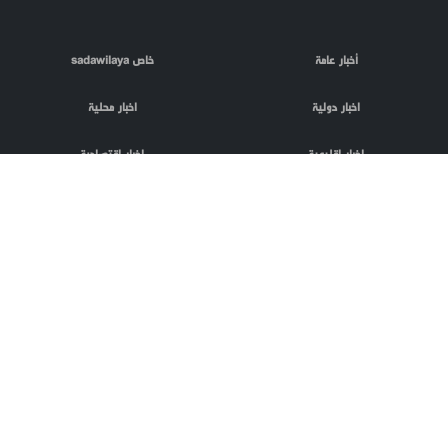
أخبار عامة
خاص sadawilaya
اخبار دولية
اخبار محلية
اخبار اقليمية
اخبار اقتصادية
اعلام العدو
الصحافة
مقالات
فلسطين المحتلة
اعلانات
phpTransformer
منتج من
codnloc
بعض الحقوق
تصميم و تطوير
محفوظة