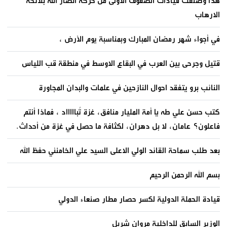
هذا وصنفت قيادات الصفوف الاولى من حركة انصار الله بلائحة
الارهاب
في أجواء شهر رمضان المبارك وبمناسبة يوم الأرض ،
قتيل وجرحى بين العرب في البقاع الاوسط في منطقة قب اللياس
النائب برو يتفقد احوال النازحين في علمات والبدان المجاورة
كتب حسن علي طه يا أمة المليار منافق، غزة تُباااااد ، فماذا أنتم
فاعلون؟ عامان، لا بل دهران، لكثافة ما حصل في غزة من أحداث.
بعد طلب سماحة القائد الولي الاعلى السيد علي الخامنئي حفظ الله
بسم الله الرحمن الرحيم
قيادة الحملة الدولية لكسر حصار مطار صنعاء الدولي
الوزير السابق للداخلية مروان شربل