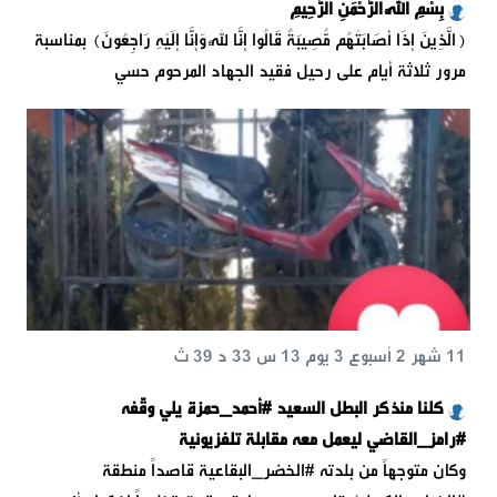
بِسْمِ اللَّهِ الرَّحْمَنِ الرَّحِيمِ
﴿الَّذِينَ إِذَا أَصَابَتْهُم مُّصِيبَةٌ قَالُوا إِنَّا لِلَّهِ وَإِنَّا إِلَيْهِ رَاجِعُونَ﴾ بمناسبة
مرور ثلاثة أيام على رحيل فقيد الجهاد المرحوم حسي
11 شهر 2 أسبوع 3 يوم 13 س 33 د 39 ث
كلنا منذكر البطل السعيد #أحمد_حمزة يلي وقّفه
#رامز_القاضي ليعمل معه مقابلة تلفزيونية
وكان متوجهاً من بلدته #الخضر_البقاعية قاصداً منطقة