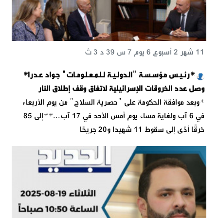
11 شهر 2 أسبوع 6 يوم 7 س 39 د 3 ث
*رئـيـس مـؤسـسـة "الـدولـيـة لـلـمـعـلـومـات" جـواد عـدرا‌‌‏*
وصل عدد الخروقات الإسرائيلية لاتفاق وقف إطلاق النار
*وبعد موافقة الحكومة على "حصرية السلاح" من يوم الأربعاء
في 6 آب ولغاية مساء يوم أمس الأحد في 17 آب...**إلى 85
خرقًا أدّى إلى سقوط 11 شهيدا و20 جريحًا