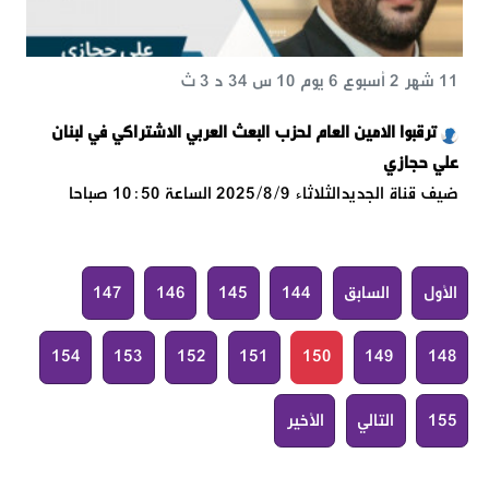
11 شهر 2 أسبوع 6 يوم 10 س 34 د 3 ث
ترقبوا الامين العام لحزب البعث العربي الاشتراكي في لبنان
علي حجازي
ضيف قناة الجديد‏الثلاثاء 9‏/8‏/2025 ‏الساعة 10:50 صباحا
الأول
السابق
144
145
146
147
154
153
152
151
150
149
148
155
التالي
الأخير