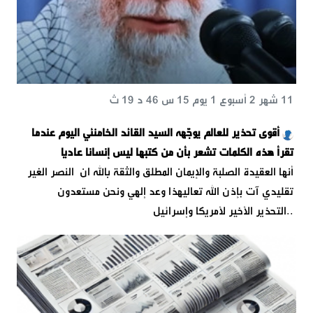
11 شهر 2 أسبوع 1 يوم 15 س 46 د 19 ث
أقوى تحذير للعالم يوجّهه السيد القائد الخامنئي اليوم عندما
تقرأ هذه الكلمات تشعر بأن من كتبها ليس إنسانا عاديا
أنها العقيدة الصلبة والإيمان المطلق والثقة بالله ان النصر الغير
تقليدي آت بإذن الله تعالىهذا وعد إلهي ونحن مستعدون
..التحذير الأخير لأمريكا وإسرائيل