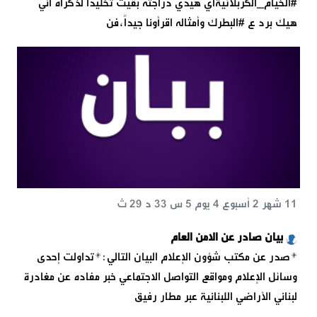
#الخيام_الكربلائيةاي هيدي دراجته بقيت تخليداً لذكراه أني
هيك برد ع #البطرك وأمثاله اقرأونا جيداً،فن
11 شهر 2 أسبوع 4 يوم 5 س 33 د 29 ث
بيان صادر عن الامن العام
*صدر عن مكتب شؤون الإعلام البيان التالي:*تداولت إحدى
وسائل الإعلام ومواقع التواصل الاجتماعي خبر مفاده عن مغادرة
لبناني الأراضي اللبنانية عبر مطار رفيق