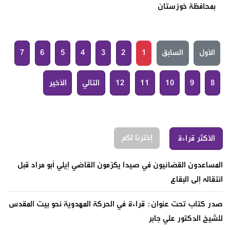
بمحافظة خوزستان
الأول
السابق
1
2
3
4
5
6
7
8
9
10
11
12
التالي
الأخير
إخترنا لكم
الأكثر قراءة
المساعدون القضائيون في صيدا يكرّمون القاضي إيلي أبو مراد قبل
انتقاله إلى البقاع
صدر كتاب تحت عنوان: قراءة في الحركة المهدوية نحو بيت المقدس
للشيخ الدكتور علي جابر