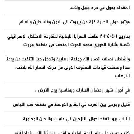
المقداد يجول في جرد جبيل ولاسا
مؤتمر دولي لنصرة غزة من بيروت الى اليمن وفلسطين والعالم
بتاريخ ٢٠٢٤٠٤٠١ نظمت السرايا اللبنانية لمقاومة الاحتلال الإسرائيلي
شعبة بشارة الخوري محمد الحوت المتحف في منطقة بيروت
واشنطن تصنف انصار الله جماعة إرهابية وتدخل حيز التنفيذ من يومنا
هذا وصنفت قيادات الصفوف الاولى من حركة انصار الله بلائحة
الارهاب
في أجواء شهر رمضان المبارك وبمناسبة يوم الأرض ،
قتيل وجرحى بين العرب في البقاع الاوسط في منطقة قب اللياس
النائب برو يتفقد احوال النازحين في علمات والبدان المجاورة
كتب حسن علي طه يا أمة المليار منافق، غزة تُباااااد ، فماذا أنتم