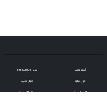
أخبار عامة
خاص sadawilaya
اخبار دولية
اخبار محلية
اخبار اقليمية
اخبار اقتصادية
اعلام العدو
الصحافة