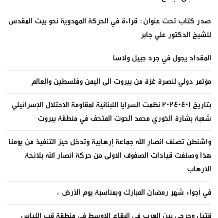
صدر كتاب تحت عنوان: قراءة في الحركة المهدوية نحو بيت المقدس
للشيخ الدكتور علي جابر
المقداد يجول في جرد جبيل ولاسا
مؤتمر دولي لنصرة غزة من بيروت الى اليمن وفلسطين والعالم
بتاريخ ٢٠٢٤٠٤٠١ نظمت السرايا اللبنانية لمقاومة الاحتلال الإسرائيلي
شعبة بشارة الخوري محمد الحوت المتحف في منطقة بيروت
واشنطن تصنف انصار الله جماعة إرهابية وتدخل حيز التنفيذ من يومنا
هذا وصنفت قيادات الصفوف الاولى من حركة انصار الله بلائحة
الارهاب
في أجواء شهر رمضان المبارك وبمناسبة يوم الأرض ،
قتيل وجرحى بين العرب في البقاع الاوسط في منطقة قب اللياس