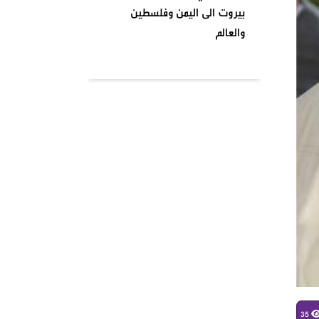
بيروت الى اليمن وفلسطين
والعالم
بتاريخ ٢٠٢٤٠٤٠١ نظمت السرايا
اللبنانية لمقاومة الاحتلال
الإسرائيلي شعبة بشارة الخوري
محمد الحوت المتحف في منطقة
بيروت
واشنطن تصنف انصار الله جماعة
إرهابية وتدخل حيز التنفيذ من
يومنا هذا وصنفت قيادات
الصفوف الاولى من حركة انصار
الله بلائحة الارهاب
في أجواء شهر رمضان المبارك
وبمناسبة يوم الأرض ،
35