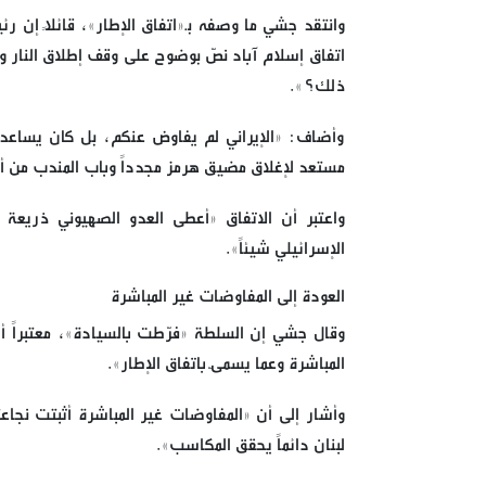
وانتقد جشي ما وصفه بـ«اتفاق الإطار»، قائلاً إن رئ
اتفاق إسلام آباد نصّ بوضوح على وقف إطلاق النار وخ
ذلك؟».
وأضاف: «الإيراني لم يفاوض عنكم، بل كان يساعدنا،
مستعد لإغلاق مضيق هرمز مجدداً وباب المندب من أجل
واعتبر أن الاتفاق «أعطى العدو الصهيوني ذريعة
الإسرائيلي شيئاً».
العودة إلى المفاوضات غير المباشرة
وقال جشي إن السلطة «فرّطت بالسيادة»، معتبراً أن
المباشرة وعما يسمّى باتفاق الإطار».
لبنان دائماً يحقق المكاسب».