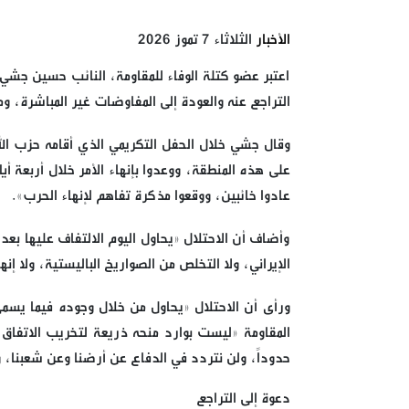
الأخبار
الثلاثاء 7 تموز 2026
اعتبر عضو كتلة الوفاء للمقاومة، النائب حسين جشي، أن
التراجع عنه والعودة إلى المفاوضات غير المباشرة، و
وقال جشي خلال الحفل التكريمي الذي أقامه حزب الل
على هذه المنطقة، ووعدوا بإنهاء الأمر خلال أربعة أ
عادوا خائبين، ووقعوا مذكرة تفاهم لإنهاء الحرب».
وأضاف أن الاحتلال «يحاول اليوم الالتفاف عليها بعد
الإيراني، ولا التخلص من الصواريخ الباليستية، ولا إنه
ورأى أن الاحتلال «يحاول من خلال وجوده فيما يسمى
المقاومة «ليست بوارد منحه ذريعة لتخريب الاتفاق 
حدوداً، ولن نتردد في الدفاع عن أرضنا وعن شعبنا،
دعوة إلى التراجع