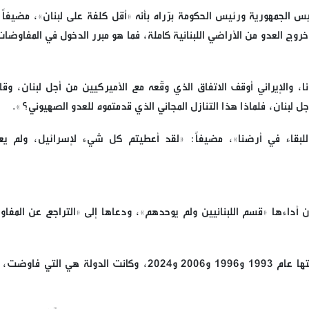
يس الجمهورية ورئيس الحكومة برّراه بأنه «أقل كلفة على لبنان»، مضيفاً:
روج العدو من الأراضي اللبنانية كاملة، فما هو مبرر الدخول في المفاوضات
 والإيراني أوقف الاتفاق الذي وقّعه مع الأميركيين من أجل لبنان، وقال
 لبنان، فلماذا هذا التنازل المجاني الذي قدمتموه للعدو الصهيوني؟».
 للبقاء في أرضنا»، مضيفاً: «لقد أعطيتم كل شيء لإسرائيل، ولم ي
 أداءها «قسم اللبنانيين ولم يوحدهم»، ودعاها إلى «التراجع عن المفا
وأشار إلى أن «المفاوضات غير المباشرة أثبتت نجاعتها عام 1993 و1996 و2006 و2024، وكانت الدولة هي ال