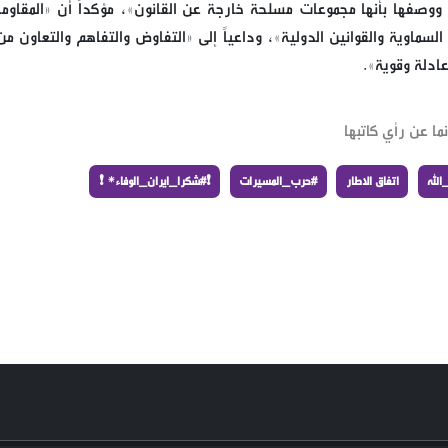
ة ووصفها بأنها مجموعات مسلحة خارجة عن القانون»، مؤكداً أن «المقاوم
سماوية والقوانين الدولية»، وداعياً إلى «التفاوض والتفاهم والتعاون من
عادلة وقوية».
ما عن رأي كاتبها
لله
اتفاق الاطار
#حرب_المسيرات
❗️#شكرا_ايران_الوفاء* ❗️