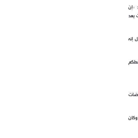
 «إن
بسم الله الرحمن الرحيم
 بعد
قيادة الحملة الدولية لكسر حصار
مطار صنعاء الدولي
 إنه
الوزير السابق للداخلية مروان
شربل
عطكم
ممثل الامين العام لحزب الله
الشيخ الدكتور علي جابر يزور
مطبخ مائدة الامام زين العابدين
وضات
ع في برج البراجنة
مباشر من حفل اطلاق الحملة
تي فاوضت، وكان
الرسمية لاحياء اليوم القدس
العالمي التي يطلقها ملف شبكات