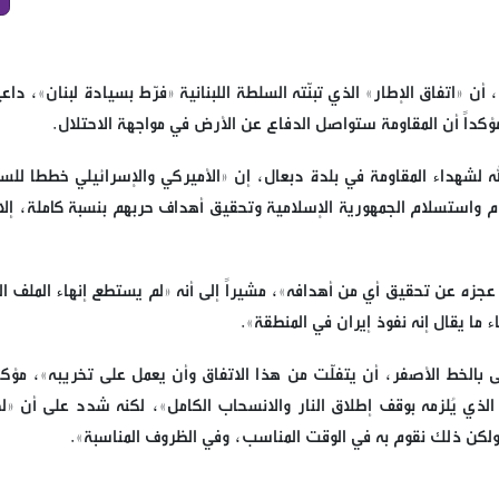
 «اتفاق الإطار» الذي تبنّته السلطة اللبنانية «فرّط بسيادة لبنان»، داعيا
مؤكداً أن المقاومة ستواصل الدفاع عن الأرض في مواجهة الاحتلال.
ه لشهداء المقاومة في بلدة دبعال، إن «الأميركي والإسرائيلي خططا للس
يام واستسلام الجمهورية الإسلامية وتحقيق أهداف حربهم بنسبة كاملة، إلا 
 عجزه عن تحقيق أي من أهدافه»، مشيراً إلى أنه «لم يستطع إنهاء الملف ال
اء ما يقال إنه نفوذ إيران في المنطقة».
 بالخط الأصفر، أن يتفلّت من هذا الاتفاق وأن يعمل على تخريبه»، مؤكدا
الذي يُلزمه بوقف إطلاق النار والانسحاب الكامل»، لكنه شدد على أن «لص
 ولكن ذلك نقوم به في الوقت المناسب، وفي الظروف المناسبة».