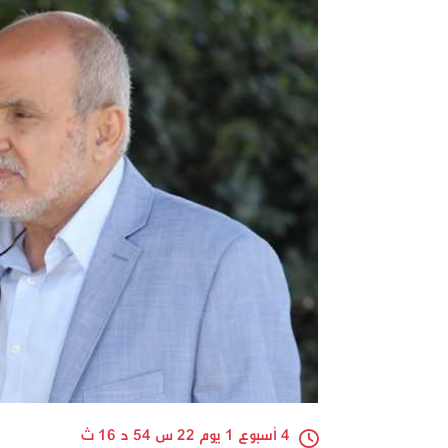
4 أسبوع 1 يوم 22 س 54 د 16 ث