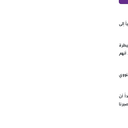
قتيل وجرحى بين العرب في
البقاع الاوسط في منطقة قب
ً إلى
اللياس
النائب برو يتفقد احوال النازحين
يطرة
في علمات والبدان المجاورة
أنهم
كتب حسن علي طه يا أمة المليار
منافق، غزة تُباااااد ، فماذا أنتم
نووي
فاعلون؟ عامان، لا بل دهران،
لكثافة ما حصل في غزة من
أحداث.
ً أن
برنا
بعد طلب سماحة القائد الولي
الاعلى السيد علي الخامنئي حفظ
الله