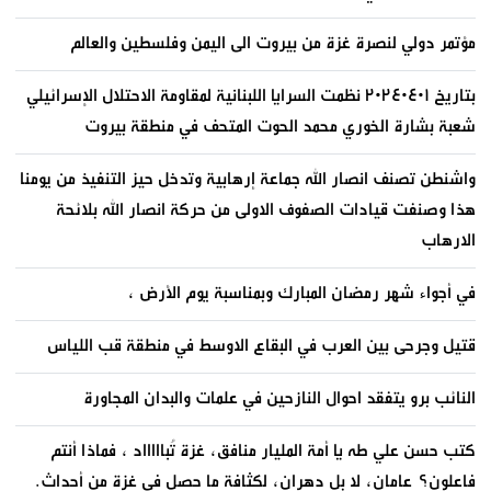
مؤتمر دولي لنصرة غزة من بيروت الى اليمن وفلسطين والعالم
بتاريخ ٢٠٢٤٠٤٠١ نظمت السرايا اللبنانية لمقاومة الاحتلال الإسرائيلي
شعبة بشارة الخوري محمد الحوت المتحف في منطقة بيروت
واشنطن تصنف انصار الله جماعة إرهابية وتدخل حيز التنفيذ من يومنا
هذا وصنفت قيادات الصفوف الاولى من حركة انصار الله بلائحة
الارهاب
في أجواء شهر رمضان المبارك وبمناسبة يوم الأرض ،
قتيل وجرحى بين العرب في البقاع الاوسط في منطقة قب اللياس
النائب برو يتفقد احوال النازحين في علمات والبدان المجاورة
كتب حسن علي طه يا أمة المليار منافق، غزة تُباااااد ، فماذا أنتم
فاعلون؟ عامان، لا بل دهران، لكثافة ما حصل في غزة من أحداث.