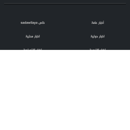
أخبار عامة
خاص sadawilaya
اخبار دولية
اخبار محلية
اخبار اقليمية
اخبار اقتصادية
اعلام العدو
الصحافة
مقالات
فلسطين المحتلة
اعلانات
phpTransformer
منتج من
codnloc
بعض الحقوق
تصميم و تطوير
محفوظة