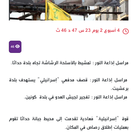
4 أسبوع 2 يوم 23 س 47 د 46 ث
46
مراسل إذاعة النور: تمشيط بالأسلحة الرشاشة تجاه بلدة حداثا.
مراسل إذاعة النور: قصف مدفعي "إسرائيلي" يستهدف بلدة
برعشيت.
مراسل إذاعة النور: تفجير لجيش العدو في بلدة كونين.
قوة "إسرائيلية" مُعادية تقدمت إلى محيط جبانة حداثا تقوم
بعمليات إطلاق رصاص في المكان.