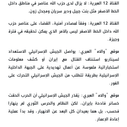
القناة 12 العبرية: لا يزال لدى حزب الله عناصر في مناطق داخل
الخط الأصفر مثل بنت جبيل ودير سريان ومجدل زون.
القناة 12 العبرية: وفقاً لمصادر أمنية، القضاء على عناصر حزب
الله داخل الخط الأصفر ليس بالأمر الذي يمكن تحقيقه في فترة
وجيزة.
موقع "والاه" العبري: يواصل الجيش الإسرائيلي الاستعداد
لسيناريو استئناف القتال مع إيران أو كشف معلومات
استخباراتية ملموسة عن أعمال تهديدية على الجبهة الداخلية
الإسرائيلية بطريقة تتطلب من الجيش الإسرائيلي التحرك على
الفور.
موقع "والاه" العبري: يُقدّر الجيش الإسرائيلي أن الحرب ألحقت
خسائر فادحة بإيران، لكن النظام والحرس الثوري لم ينهارا
فحسب، بل هما بعيدان كل البعد عن الانهيار، وقد بدآ عملية
إعادة الإعمار.