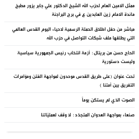
ممثل الامين العام لحزب الله الشيخ الدكتور علي جابر يزور مطبخ
مائدة الامام زين العابدين ع في برج البراجنة
مباشر من حفل اطلاق الحملة الرسمية لاحياء اليوم القدس العالمي
التي يطلقها ملف شبكات التواصل في حزب الله
الحاج حسن من بريتال: أزمة انتخاب رئيس الجمهورية سياسية
وليست دستورية
تحت عنوان (على طريق القدس موحدون لمواجهة الفتن ومؤامرات
التفريق بين أمتنا )
الصوت الذي لم يستكن يوماً
صنعاء بمواجهة العدوان المتجدّد: لا وقف لعمليّاتنا