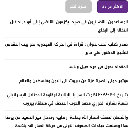
إخترنا لكم
الأكثر قراءة
المساعدون القضائيون في صيدا يكرّمون القاضي إيلي أبو مراد قبل
انتقاله إلى البقاع
صدر كتاب تحت عنوان: قراءة في الحركة المهدوية نحو بيت المقدس
للشيخ الدكتور علي جابر
المقداد يجول في جرد جبيل ولاسا
مؤتمر دولي لنصرة غزة من بيروت الى اليمن وفلسطين والعالم
بتاريخ ٢٠٢٤٠٤٠١ نظمت السرايا اللبنانية لمقاومة الاحتلال الإسرائيلي
شعبة بشارة الخوري محمد الحوت المتحف في منطقة بيروت
واشنطن تصنف انصار الله جماعة إرهابية وتدخل حيز التنفيذ من يومنا
هذا وصنفت قيادات الصفوف الاولى من حركة انصار الله بلائحة