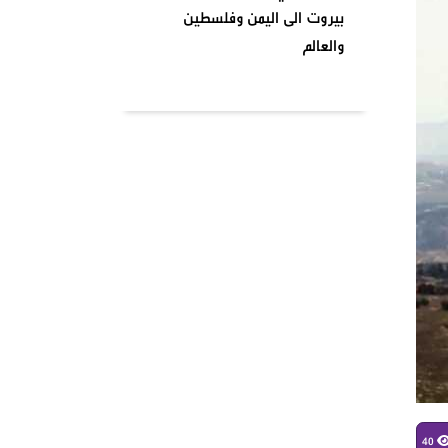
بيروت الى اليمن وفلسطين
والعالم
بتاريخ ٢٠٢٤٠٤٠١ نظمت السرايا
اللبنانية لمقاومة الاحتلال
الإسرائيلي شعبة بشارة الخوري
محمد الحوت المتحف في منطقة
بيروت
واشنطن تصنف انصار الله جماعة
إرهابية وتدخل حيز التنفيذ من
يومنا هذا وصنفت قيادات
الصفوف الاولى من حركة انصار
الله بلائحة الارهاب
في أجواء شهر رمضان المبارك
وبمناسبة يوم الأرض ،
40