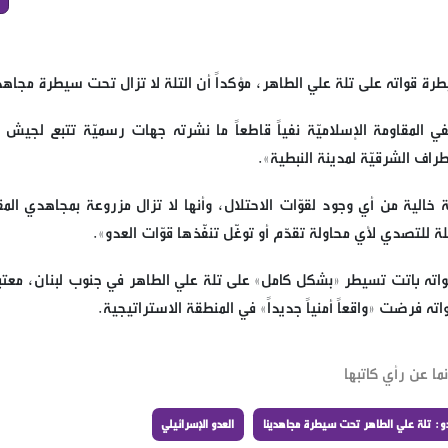
رة قواته على تلة علي الطاهر، مؤكداً أن التلة لا تزال تحت سيطرة مجاهد
ي المقاومة الإسلاميّة نفياً قاطعاً ما نشرته جهات رسميّة تتبع لجيش ا
راف الشرقيّة لمدينة النبطية».
 خالية من أي وجود لقوّات الاحتلال، وأنها لا تزال مزروعة بمجاهدي المق
لتصدي لأي محاولة تقدّم أو توغّل تنفّذها قوّات العدو».
ته باتت تسيطر «بشكل كامل» على تلة علي الطاهر في جنوب لبنان، معتبرا
ته فرضت «واقعاً أمنياً جديداً» في المنطقة الاستراتيجية.
ما عن رأي كاتبها
دو: تلة علي الطاهر تحت سيطرة مجاهدينا
العدو الإسرائيلي