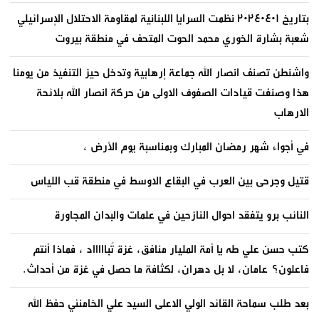
بتاريخ ٢٠٢٤٠٤٠١ نظمت السرايا اللبنانية لمقاومة الاحتلال الإسرائيلي
شعبة بشارة الخوري محمد الحوت المتحف في منطقة بيروت
واشنطن تصنف انصار الله جماعة إرهابية وتدخل حيز التنفيذ من يومنا
هذا وصنفت قيادات الصفوف الاولى من حركة انصار الله بلائحة
الارهاب
في أجواء شهر رمضان المبارك وبمناسبة يوم الأرض ،
قتيل وجرحى بين العرب في البقاع الاوسط في منطقة قب اللياس
النائب برو يتفقد احوال النازحين في علمات والبدان المجاورة
كتب حسن علي طه يا أمة المليار منافق، غزة تُباااااد ، فماذا أنتم
فاعلون؟ عامان، لا بل دهران، لكثافة ما حصل في غزة من أحداث.
بعد طلب سماحة القائد الولي الاعلى السيد علي الخامنئي حفظ الله