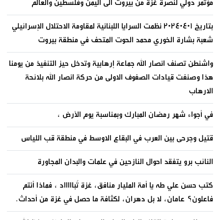
مؤتمر دولي لنصرة غزة من بيروت الى اليمن وفلسطين والعالم
بتاريخ ٢٠٢٤٠٤٠١ نظمت السرايا اللبنانية لمقاومة الاحتلال الإسرائيلي
شعبة بشارة الخوري محمد الحوت المتحف في منطقة بيروت
واشنطن تصنف انصار الله جماعة إرهابية وتدخل حيز التنفيذ من يومنا
هذا وصنفت قيادات الصفوف الاولى من حركة انصار الله بلائحة
الارهاب
في أجواء شهر رمضان المبارك وبمناسبة يوم الأرض ،
قتيل وجرحى بين العرب في البقاع الاوسط في منطقة قب اللياس
النائب برو يتفقد احوال النازحين في علمات والبدان المجاورة
كتب حسن علي طه يا أمة المليار منافق، غزة تُباااااد ، فماذا أنتم
فاعلون؟ عامان، لا بل دهران، لكثافة ما حصل في غزة من أحداث.