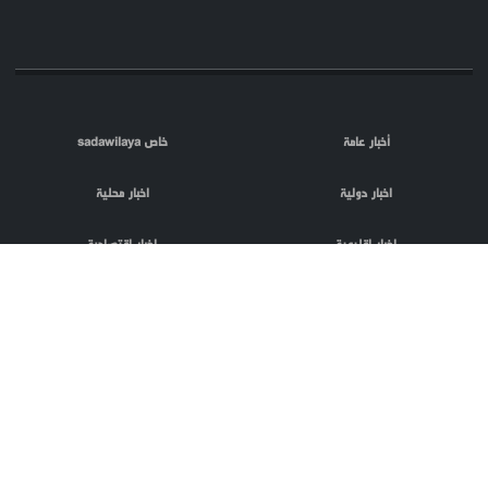
أخبار عامة
خاص sadawilaya
اخبار دولية
اخبار محلية
اخبار اقليمية
اخبار اقتصادية
اعلام العدو
الصحافة
مقالات
فلسطين المحتلة
اعلانات