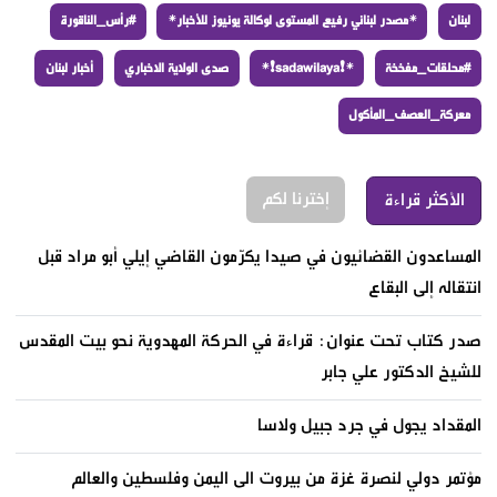
لبنان
*مصدر لبناني رفيع المستوى لوكالة يونيوز للأخبار*
#رأس_الناقورة
#محلقات_مفخخة
*❗️sadawilaya❗*
صدى الولاية الاخباري
أخبار لبنان
معركة_العصف_المأكول
إخترنا لكم
الأكثر قراءة
المساعدون القضائيون في صيدا يكرّمون القاضي إيلي أبو مراد قبل
انتقاله إلى البقاع
صدر كتاب تحت عنوان: قراءة في الحركة المهدوية نحو بيت المقدس
للشيخ الدكتور علي جابر
المقداد يجول في جرد جبيل ولاسا
مؤتمر دولي لنصرة غزة من بيروت الى اليمن وفلسطين والعالم