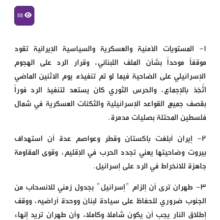
55
١- المستويات الأمنية والعسكرية والسياسية الإيرانية تقود
موقفاً موحداً بشأن الملف اللبناني، وقرار الرد على الهجوم
الإسرائيلي على الضاحية فيما لو تم تنفيذه يوم الاثنين الماضي
اتُّخِذ بالإجماع، والحرس الثوري كان يستعد لتنفيذ الرد فوراً
بقصف جميع القواعد الإسرائيلية والثكنات العسكرية في شمال
فلسطين المحتلة بصليات مدمرة.
٢- إيران أبلغت باكستان وقطر وعواصم عدة أن استهداف
بيروت وضاحيتها يعني تجدد الحرب في الإقليم، وقوى المقاومة
جاهزة للانخراط في الرد على إسرائيل.
٣- طهران ترى أن إلزام "إسرائيل" بجدول زمني للانسحاب من
الجنوب ضروري للحفاظ على سيادة لبنان ووحدة أراضيه، ووقف
إطلاق النار يجب أن يكون شاملاً وكاملاً، وأن طهران تريد إنهاء