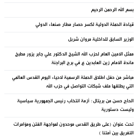
بسم الله الرحمن الرحيم
قيادة الحملة الدولية لكسر حصار مطار صنعاء الدولي
الوزير السابق للداخلية مروان شربل
ممثل الامين العام لحزب الله الشيخ الدكتور علي جابر يزور مطبخ
مائدة الامام زين العابدين ع في برج البراجنة
مباشر من حفل اطلاق الحملة الرسمية لاحياء اليوم القدس العالمي
التي يطلقها ملف شبكات التواصل في حزب الله
الحاج حسن من بريتال: أزمة انتخاب رئيس الجمهورية سياسية
وليست دستورية
تحت عنوان (على طريق القدس موحدون لمواجهة الفتن ومؤامرات
التفريق بين أمتنا )