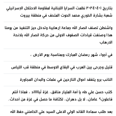
بتاريخ ٢٠٢٤٠٤٠١ نظمت السرايا اللبنانية لمقاومة الاحتلال الإسرائيلي
شعبة بشارة الخوري محمد الحوت المتحف في منطقة بيروت
واشنطن تصنف انصار الله جماعة إرهابية وتدخل حيز التنفيذ من يومنا
هذا وصنفت قيادات الصفوف الاولى من حركة انصار الله بلائحة
الارهاب
في أجواء شهر رمضان المبارك وبمناسبة يوم الأرض ،
قتيل وجرحى بين العرب في البقاع الاوسط في منطقة قب اللياس
النائب برو يتفقد احوال النازحين في علمات والبدان المجاورة
كتب حسن علي طه يا أمة المليار منافق، غزة تُباااااد ، فماذا أنتم
فاعلون؟ عامان، لا بل دهران، لكثافة ما حصل في غزة من أحداث.
بعد طلب سماحة القائد الولي الاعلى السيد علي الخامنئي حفظ الله