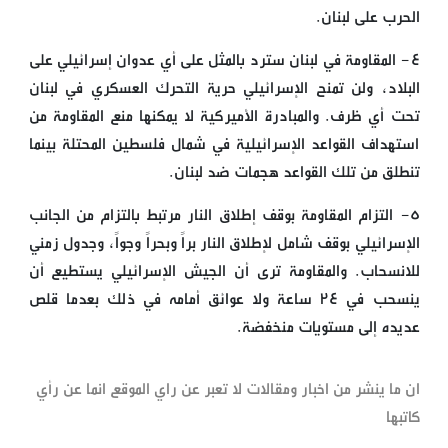
الحرب على لبنان.
٤- المقاومة في لبنان سترد بالمثل على أي عدوان إسرائيلي على
البلاد، ولن تمنح الإسرائيلي حرية التحرك العسكري في لبنان
تحت أي ظرف. والمبادرة الأميركية لا يمكنها منع المقاومة من
استهداف القواعد الإسرائيلية في شمال فلسطين المحتلة بينما
تنطلق من تلك القواعد هجمات ضد لبنان.
٥- التزام المقاومة بوقف إطلاق النار مرتبط بالتزام من الجانب
الإسرائيلي بوقف شامل لإطلاق النار براً وبحراً وجواً، وجدول زمني
للانسحاب. والمقاومة ترى أن الجيش الإسرائيلي يستطيع أن
ينسحب في ٢٤ ساعة ولا عوائق أمامه في ذلك بعدما قلص
عديده إلى مستويات منخفضة.
ان ما ينشر من اخبار ومقالات لا تعبر عن راي الموقع انما عن رأي
كاتبها