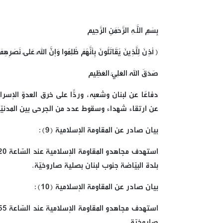
بِسْمِ اللَّـهِ الرَّحْمَنِ الرَّحِيم
﴿أُذِنَ لِلَّذِينَ يُقَاتَلُونَ بِأَنَّهُمْ ظُلِمُوا وَإِنَّ اللَّهَ عَلَىٰ نَصْرِهِ
صَدَقَ اللهُ العَلِيُّ العَظِيم
دفاعًا عن لبنان وشعبه، وردًّا على خرق العدوّ الإس
عن ارتقاء شهداء وسقوط عدد من الجرحى بين المدنيّين
بيان صادر عن المقاومة الإسلامية (9):
بلدة البيّاضة جنوب لبنان بصلية صاروخيّة.
بيان صادر عن المقاومة الإسلامية (10):
صاروخيّة.