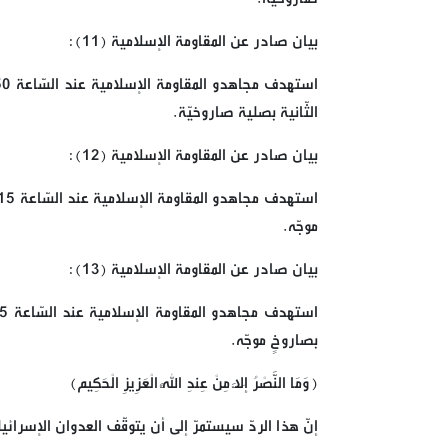
بيان صادر عن المقاومة الإسلامية (11):
الثّانية بصلية صاروخيّة.
بيان صادر عن المقاومة الإسلامية (12):
موجّه.
بيان صادر عن المقاومة الإسلامية (13):
بصاروخٍ موجّه.
﴿وَمَا النَّصْرُ إِلَّا مِنْ عِندِ اللَّهِ الْعَزِيزِ الْحَكِيم﴾
إنّ هذا الردّ سيستمرّ إلى أن يتوقّف العدوان الإسرائيل