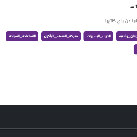
ما عن رأي كاتبها
بنان_وشعبه
#حرب_المسيرات
معركة_العصف_المأكول
#استعادة_السيادة