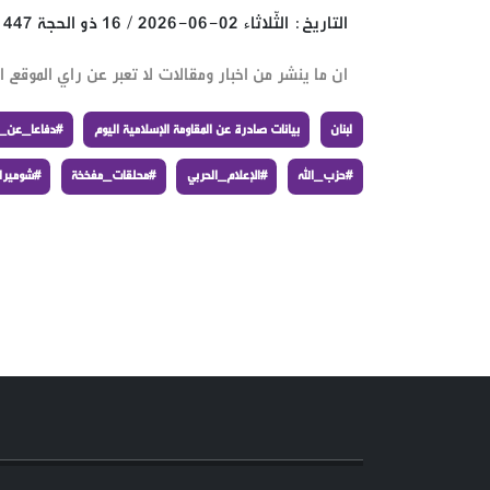
التاريخ: الثّلاثاء 02-06-2026 / 16 ذو الحجة 1447 هـ
ان ما ينشر من اخبار ومقالات لا تعبر عن راي الموقع ان
لبنان
بيانات صادرة عن المقاومة الإسلامية اليوم
#دفاعا_عن_ل
#حزب_الله
#الإعلام_الحربي
#محلقات_مفخخة
#شوميرا