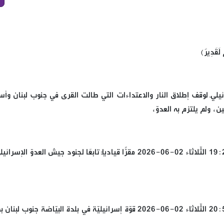
مْ لَقَدِيرٌ﴾
رائيليّ لوقف إطلاق النار والاعتداءات التي طالت القرى في جنوب لبنان وأ
، ولم يلتزم به العدوّ،
استهدف مجاهدو المقاومة الإسلامية عند السّاعة 19:20 الثّلاثاء 02-06-2026 مقرًّا قياديًّا تابعًا لجنود جيش العدوّ ا
استهدف مجاهدو المقاومة الإسلامية عند السّاعة 20:55 الثّلاثاء 02-06-2026 قوّة إسرائيليّة في بلدة البيّاضة جنوب