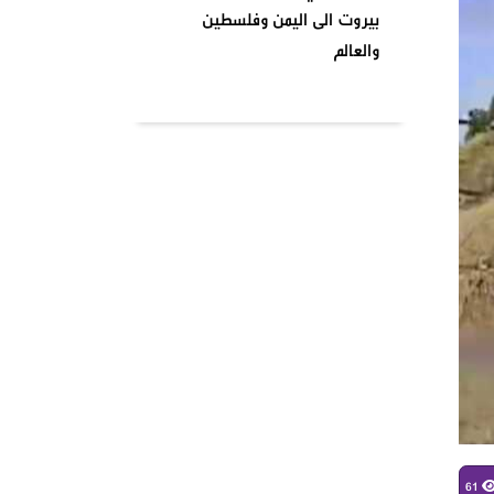
بيروت الى اليمن وفلسطين
والعالم
بتاريخ ٢٠٢٤٠٤٠١ نظمت السرايا
اللبنانية لمقاومة الاحتلال
الإسرائيلي شعبة بشارة الخوري
محمد الحوت المتحف في منطقة
بيروت
واشنطن تصنف انصار الله جماعة
إرهابية وتدخل حيز التنفيذ من
يومنا هذا وصنفت قيادات
الصفوف الاولى من حركة انصار
الله بلائحة الارهاب
في أجواء شهر رمضان المبارك
وبمناسبة يوم الأرض ،
61