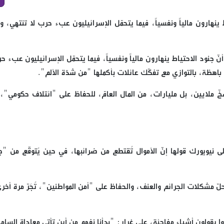
هارون مالياً ونفسياً، فيما يتحمّل الإسرائيليون عبء حرب لا تنتهي، وقل
جنود الاحتياط ينهارون مالياً ونفسياً، فيما يتحمّل الإسرائيليون عبء حر
 باهظة، بالتوازي مع تفكّك عائلات بأكملها "من شدّة الألم".
ّ ملايين، بل مليارات، من المال العامّ، للحفاظ على "ائتلاف حكومي"، و
نيويورك قولها إنّ الأموال تُقتطع من ضرائبها، في حين يُتوقّع من "ج
حلّ مشكلات الجرائم والعنف، والحفاظ على "أمن المواطنين"، تُجَرّ مرة أخر
بدأوا يقولون أشياء مفاجئة، على غرار: "بدأنا نفهم من أين تأتي معاداة السام