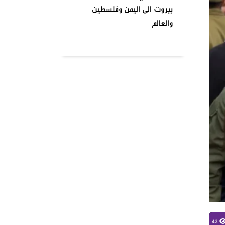
بيروت الى اليمن وفلسطين
والعالم
بتاريخ ٢٠٢٤٠٤٠١ نظمت السرايا
اللبنانية لمقاومة الاحتلال
الإسرائيلي شعبة بشارة الخوري
محمد الحوت المتحف في منطقة
بيروت
واشنطن تصنف انصار الله جماعة
إرهابية وتدخل حيز التنفيذ من
يومنا هذا وصنفت قيادات
الصفوف الاولى من حركة انصار
الله بلائحة الارهاب
في أجواء شهر رمضان المبارك
وبمناسبة يوم الأرض ،
43