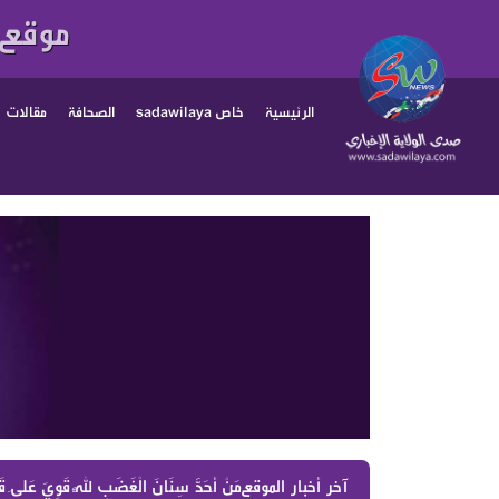
موقع 
الرئيسية
خاص sadawilaya
الصحافة
مقالات
آخر أخبار الموقع :
مَنْ أَحَدَّ سِنَانَ الْغَضَبِ لِلَّهِ قَوِيَ عَلَى قَت