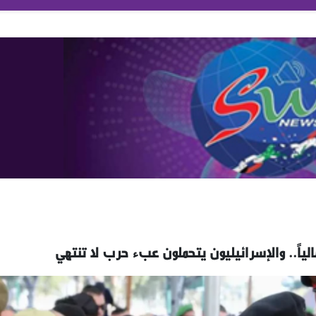
لياً.. والإسرائيليون يتحملون عبء حرب لا تنتهي