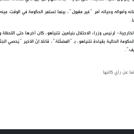
نائه وأمواله وحياته أمر "غير مقبول"، بينما تستمر الحكومة في الوقت عينه
.
الخارجية- لرئيس وزراء الاحتلال بنيامين نتنياهو، كان آخرها حتى اللحظة 
ومة الحالية بقيادة نتنياهو، بـ "المضلّلة"، قائلاً إنّ الأخير "يُحصي ال
يف".
ما عن رأي كاتبها