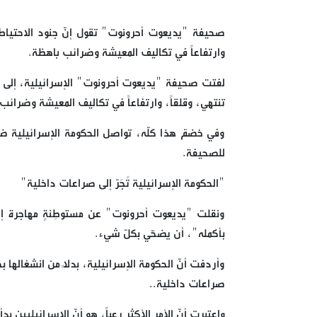
صحيفة "يديعوت أحرونوت" تقول إنّ جنود الاحتياط ين
وارتفاعاً في تكاليف المعيشة وضرائب باهظة.
لفتت صحيفة "يديعوت أحرونوت" الإسرائيلية، إلى أنّ 
تنتهي، وقلقاً، وارتفاعاً في تكاليف المعيشة وضرائب
وفي خضمّ هذا كلّه، تواصل الحكومة الإسرائيلية ضخ
للصحيفة.
"الحكومة الإسرائيلية تُجَرّ إلى صراعات داخلية"
ونقلت "يديعوت أحرونوت" عن مستوطِنةٍ مهاجرة إلى 
بأكمله"، أن يضحّي بكلّ شيء.
وأردفت أنّ الحكومة الإسرائيلية، بدلاً من انشغالها ب
صراعات داخلية..
واعتبرت أنّ الأمر الأكثر رعباً، هو أنّ الإسرائيليين 