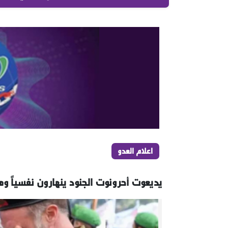
اعلام العدو
يديعوت أحرونوت الجنود ينهارون نفسياً وما