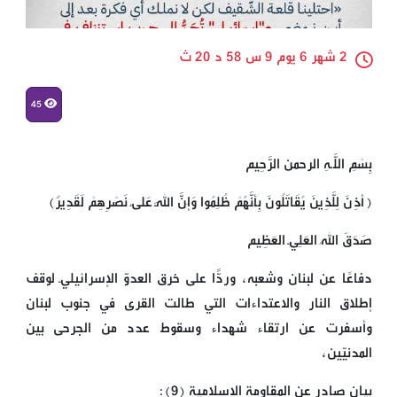
2 شهر 6 يوم 9 س 58 د 20 ث
45
بِسْمِ اللَّـهِ الرحمن الرَّحِيم
﴿أُذِنَ لِلَّذِينَ يُقَاتَلُونَ بِأَنَّهُمْ ظُلِمُوا وَإِنَّ اللَّهَ عَلَىٰ نَصْرِهِمْ لَقَدِيرٌ﴾
صَدَقَ اللهُ العَلِيّ العَظِيم
دفاعًا عن لبنان وشعبه، وردًّا على خرق العدوّ الإسرائيليّ لوقف
إطلاق النار والاعتداءات التي طالت القرى في جنوب لبنان
وأسفرت عن ارتقاء شهداء وسقوط عدد من الجرحى بين
المدنيّين،
بيان صادر عن المقاومة الإسلامية (9):