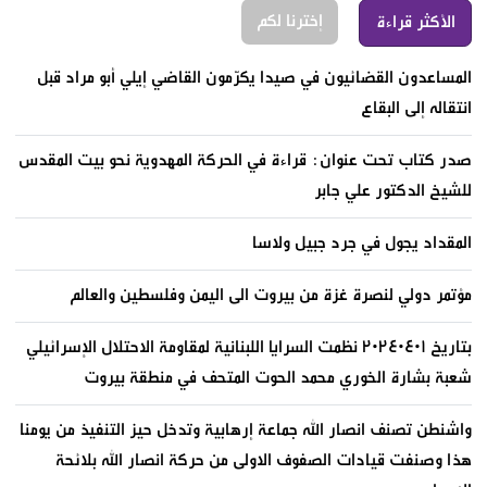
إخترنا لكم
الأكثر قراءة
المساعدون القضائيون في صيدا يكرّمون القاضي إيلي أبو مراد قبل
انتقاله إلى البقاع
صدر كتاب تحت عنوان: قراءة في الحركة المهدوية نحو بيت المقدس
للشيخ الدكتور علي جابر
المقداد يجول في جرد جبيل ولاسا
مؤتمر دولي لنصرة غزة من بيروت الى اليمن وفلسطين والعالم
بتاريخ ٢٠٢٤٠٤٠١ نظمت السرايا اللبنانية لمقاومة الاحتلال الإسرائيلي
شعبة بشارة الخوري محمد الحوت المتحف في منطقة بيروت
واشنطن تصنف انصار الله جماعة إرهابية وتدخل حيز التنفيذ من يومنا
هذا وصنفت قيادات الصفوف الاولى من حركة انصار الله بلائحة