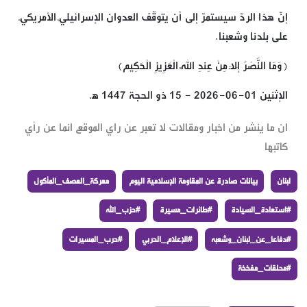
إنّ هذا الردّ سيستمرّ إلى أن يتوقّف العدوان الإسرائيليّ الأمريكيّ
على بلدنا وشعبنا.
﴿وَمَا النَّصْرُ إِلاَّ مِنْ عِندِ اللّهِ الْعَزِيزِ الْحَكِيم﴾
الإثنين 01-06-2026 - 15 ذو الحجة 1447 هـ
ان ما ينشر من اخبار ومقالات لا تعبر عن راي الموقع انما عن رأي
كاتبها
لبنان
بيانات صادرة عن المقاومة الإسلامية اليوم
معركة_العصف_المأكول
#استعادة_السيادة
#طائرات_مسيرة
#حزب_الله
#دفاعا_عن_لبنان_وشعبه
#الإعلام_الحربي
#حرب_المسيرات
#محلقات_مفخخة