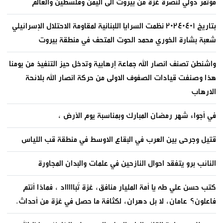
مؤتمر دولي لنصرة غزة من بيروت الى اليمن وفلسطين والعالم
بتاريخ ٢٠٢٤٠٤٠١ نظمت السرايا اللبنانية لمقاومة الاحتلال الإسرائيلي
شعبة بشارة الخوري محمد الحوت المتحف في منطقة بيروت
واشنطن تصنف انصار الله جماعة إرهابية وتدخل حيز التنفيذ من يومنا
هذا وصنفت قيادات الصفوف الاولى من حركة انصار الله بلائحة
الارهاب
في أجواء شهر رمضان المبارك وبمناسبة يوم الأرض ،
قتيل وجرحى بين العرب في البقاع الاوسط في منطقة قب اللياس
النائب برو يتفقد احوال النازحين في علمات والبدان المجاورة
كتب حسن علي طه يا أمة المليار منافق، غزة تُباااااد ، فماذا أنتم
فاعلون؟ عامان، لا بل دهران، لكثافة ما حصل في غزة من أحداث.