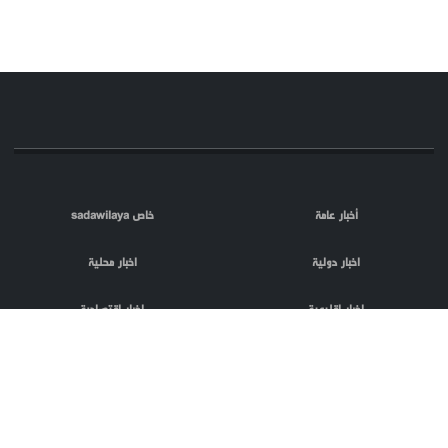
أخبار عامة
خاص sadawilaya
اخبار دولية
اخبار محلية
اخبار اقليمية
اخبار اقتصادية
اعلام العدو
الصحافة
مقالات
فلسطين المحتلة