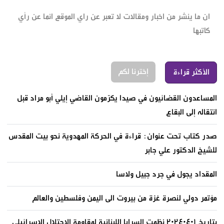
ان ما ينشر من اخبار ومقالات لا تعبر عن راي الموقع انما عن رأي
كاتبها
إخترنا لكم
الأكثر قراءة
المساعدون القضائيون في صيدا يكرّمون القاضي إيلي أبو مراد قبل
انتقاله إلى البقاع
صدر كتاب تحت عنوان: قراءة في الحركة المهدوية نحو بيت المقدس
للشيخ الدكتور علي جابر
المقداد يجول في جرد جبيل ولاسا
مؤتمر دولي لنصرة غزة من بيروت الى اليمن وفلسطين والعالم
بتاريخ ٢٠٢٤٠٤٠١ نظمت السرايا اللبنانية لمقاومة الاحتلال الإسرائيلي