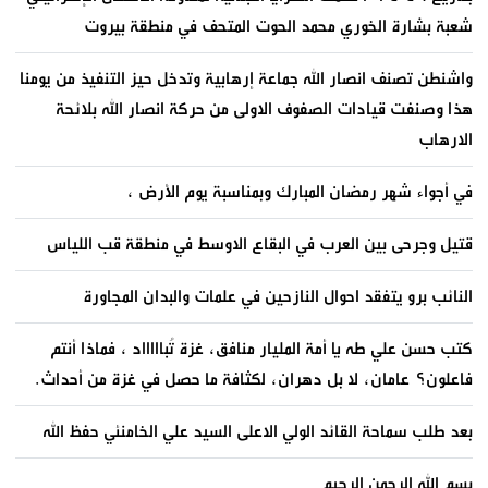
شعبة بشارة الخوري محمد الحوت المتحف في منطقة بيروت
واشنطن تصنف انصار الله جماعة إرهابية وتدخل حيز التنفيذ من يومنا
هذا وصنفت قيادات الصفوف الاولى من حركة انصار الله بلائحة
الارهاب
في أجواء شهر رمضان المبارك وبمناسبة يوم الأرض ،
قتيل وجرحى بين العرب في البقاع الاوسط في منطقة قب اللياس
النائب برو يتفقد احوال النازحين في علمات والبدان المجاورة
كتب حسن علي طه يا أمة المليار منافق، غزة تُباااااد ، فماذا أنتم
فاعلون؟ عامان، لا بل دهران، لكثافة ما حصل في غزة من أحداث.
بعد طلب سماحة القائد الولي الاعلى السيد علي الخامنئي حفظ الله
بسم الله الرحمن الرحيم