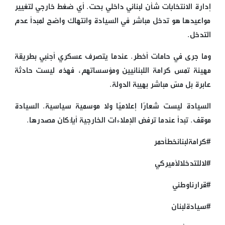
إدارة الانتخابات شأن لبناني داخلي بحت. أي ضغط خارجي لتغيير
مواعيدها هو تدخل مباشر في السيادة وانتهاك واضح لمبدأ عدم
التدخل.
وما جرى في حامات أخطر. عندما يتصرف عسكري أجنبي بطريقة
مهينة تمس كرامة اللبنانيين ومؤسساتهم، فهذه ليست حادثة
عابرة بل مسّ مباشر بهيبة الدولة.
السيادة ليست شعارًا إعلاميًا ولا موسمية سياسية. السيادة
موقف. تبدأ عندما ترفض الإملاءات الخارجية أيًّا كان مصدرها.
#كرامةلبنانخطأحمر
#لاللتدخلالأميركي
#قرارناوطني
#سيادةلبنان