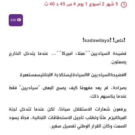
5 شهر 2 أسبوع 1 يوم 4 س 45 د 40 ث
235
❗خاص❗ ❗️sadawilaya❗
فضيحة السياديين""عملاء اميركا""… عندما يتدخل الخارج
يصمتون.
#فضيحةالسياديين #السيادةليستكذبة #لبنانليسمستعمرة
بصراحة، لم يعد مفهومًا كيف يصبح البعض “سياديين” فقط
عندما يناسبهم ذلك.
يرفعون شعارات الاستقلال صباحًا، لكن عندما تتدخل لجنة
الميكانيزم علنًا وتطلب تأجيل الاستحقاقات اللبنانية، فجأة يسود
الصمت وكأن القرار الوطني تفصيل صغير.