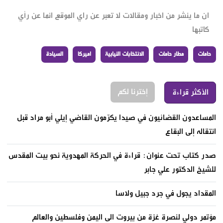
ان ما ينشر من اخبار ومقالات لا تعبر عن راي الموقع انما عن رأي
كاتبها
حامات
مطار حامات
الانتخابات النيابية
اميركا
السيادة
إخترنا لكم
الأكثر قراءة
المساعدون القضائيون في صيدا يكرّمون القاضي إيلي أبو مراد قبل
انتقاله إلى البقاع
صدر كتاب تحت عنوان: قراءة في الحركة المهدوية نحو بيت المقدس
للشيخ الدكتور علي جابر
المقداد يجول في جرد جبيل ولاسا
مؤتمر دولي لنصرة غزة من بيروت الى اليمن وفلسطين والعالم