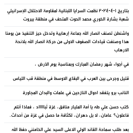
بتاريخ ٢٠٢٤٠٤٠١ نظمت السرايا اللبنانية لمقاومة الاحتلال الإسرائيلي
شعبة بشارة الخوري محمد الحوت المتحف في منطقة بيروت
واشنطن تصنف انصار الله جماعة إرهابية وتدخل حيز التنفيذ من يومنا
هذا وصنفت قيادات الصفوف الاولى من حركة انصار الله بلائحة
الارهاب
في أجواء شهر رمضان المبارك وبمناسبة يوم الأرض ،
قتيل وجرحى بين العرب في البقاع الاوسط في منطقة قب اللياس
النائب برو يتفقد احوال النازحين في علمات والبدان المجاورة
كتب حسن علي طه يا أمة المليار منافق، غزة تُباااااد ، فماذا أنتم
فاعلون؟ عامان، لا بل دهران، لكثافة ما حصل في غزة من أحداث.
بعد طلب سماحة القائد الولي الاعلى السيد علي الخامنئي حفظ الله