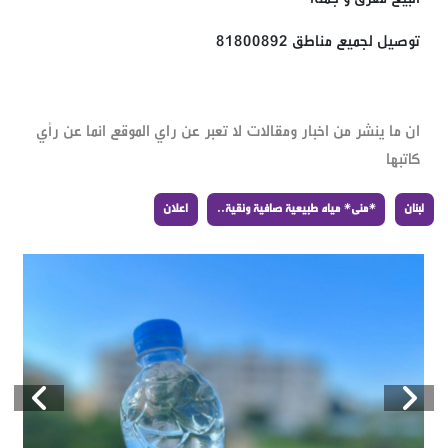
توصيل لجميع مناطق 81800892
ان ما ينشر من اخبار ومقالات لا تعبر عن راي الموقع انما عن رأي
كاتبها
لبنان
*منى* مياه طبيعية صافية ونقية..
اعلان