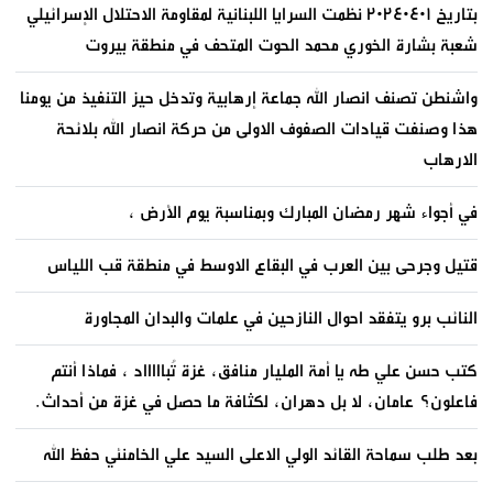
بتاريخ ٢٠٢٤٠٤٠١ نظمت السرايا اللبنانية لمقاومة الاحتلال الإسرائيلي
شعبة بشارة الخوري محمد الحوت المتحف في منطقة بيروت
واشنطن تصنف انصار الله جماعة إرهابية وتدخل حيز التنفيذ من يومنا
هذا وصنفت قيادات الصفوف الاولى من حركة انصار الله بلائحة
الارهاب
في أجواء شهر رمضان المبارك وبمناسبة يوم الأرض ،
قتيل وجرحى بين العرب في البقاع الاوسط في منطقة قب اللياس
النائب برو يتفقد احوال النازحين في علمات والبدان المجاورة
كتب حسن علي طه يا أمة المليار منافق، غزة تُباااااد ، فماذا أنتم
فاعلون؟ عامان، لا بل دهران، لكثافة ما حصل في غزة من أحداث.
بعد طلب سماحة القائد الولي الاعلى السيد علي الخامنئي حفظ الله