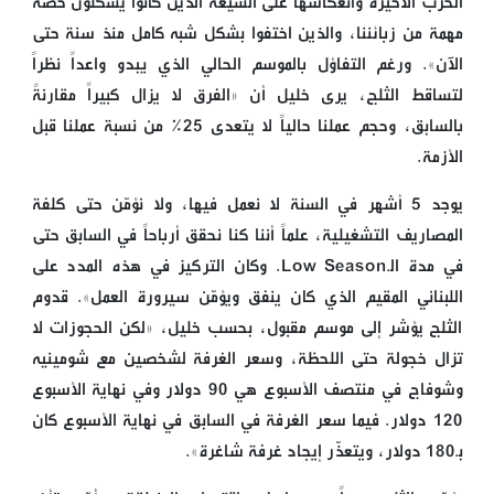
الحرب الأخيرة وانعكاسها على الشيعة الذين كانوا يشكلون حصة
مهمة من زبائننا، والذين اختفوا بشكل شبه كامل منذ سنة حتى
الآن». ورغم التفاؤل بالموسم الحالي الذي يبدو واعداً نظراً
لتساقط الثلج، يرى خليل أن «الفرق لا يزال كبيراً مقارنةً
بالسابق، وحجم عملنا حالياً لا يتعدى 25% من نسبة عملنا قبل
الأزمة.
يوجد 5 أشهر في السنة لا نعمل فيها، ولا نؤمّن حتى كلفة
المصاريف التشغيلية، علماً أننا كنا نحقق أرباحاً في السابق حتى
في مدة الـLow Season. وكان التركيز في هذه المدد على
اللبناني المقيم الذي كان ينفق ويؤمّن سيرورة العمل». قدوم
الثلج يؤشر إلى موسم مقبول، بحسب خليل، «لكن الحجوزات لا
تزال خجولة حتى اللحظة، وسعر الغرفة لشخصين مع شومينيه
وشوفاج في منتصف الأسبوع هي 90 دولار وفي نهاية الأسبوع
120 دولار. فيما سعر الغرفة في السابق في نهاية الأسبوع كان
بـ180 دولار، ويتعذّر إيجاد غرفة شاغرة».