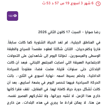
6 شهر 3 أسبوع 19 س 57 د 53 ث
122
رضا صوايا - السبت 17 كانون الثاني 2026
في المناطق الجبلية، لم تعُد الحياة الشتوية كما كانت سابقاً.
فاريا وكفردبيان، اللتان شكّلتا لعقود مقصداً للسياح والطبقة
الوسطى والميسورين، تحوّلتا اليوم إلى شاهدتين على التحولات
الاجتماعية العميقة التي أصابت المجتمع اللبناني. فبعد أن كانت
البلدتان حتى سنوات قليلة مضت فضاءً مفتوحاً للسياحة
الداخلية، ولحلم بسيط اسمه «نهاية أسبوع في الثلج»، باتت
الحركة السياحية فيهما تنحصر اليوم في بضعة أسابيع، بعد أن
كانت تُشكّل دورة حياة كاملة لهما. في المقابل، تقف فقرا كأنها
خارج هذا الزمن. لا تشبه جيرانها، ولا تشاركهم المصير نفسه.
من هنا، لا يمكن قراءة ما يجري في هذه البلدات، من خارج