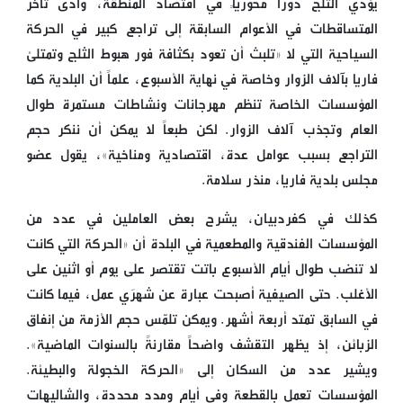
يؤدّي الثلج دوراً محورياً في اقتصاد المنطقة، وأدّى تأخر
المتساقطات في الأعوام السابقة إلى تراجع كبير في الحركة
السياحية التي لا «تلبث أن تعود بكثافة فور هبوط الثلج وتمتلئ
فاريا بآلاف الزوار وخاصة في نهاية الأسبوع، علماً أن البلدية كما
المؤسسات الخاصة تنظم مهرجانات ونشاطات مستمرة طوال
العام وتجذب آلاف الزوار. لكن طبعاً لا يمكن أن ننكر حجم
التراجع بسبب عوامل عدة، اقتصادية ومناخية»، يقول عضو
مجلس بلدية فاريا، منذر سلامة.
كذلك في كفردبيان، يشرح بعض العاملين في عدد من
المؤسسات الفندقية والمطعمية في البلدة أن «الحركة التي كانت
لا تنضب طوال أيام الأسبوع باتت تقتصر على يوم أو اثنين على
الأغلب. حتى الصيفية أصبحت عبارة عن شهرَي عمل، فيما كانت
في السابق تمتد أربعة أشهر. ويمكن تلمّس حجم الأزمة من إنفاق
الزبائن، إذ يظهر التقشف واضحاً مقارنةً بالسنوات الماضية».
ويشير عدد من السكان إلى «الحركة الخجولة والبطيئة.
المؤسسات تعمل بالقطعة وفي أيام ومدد محددة، والشاليهات