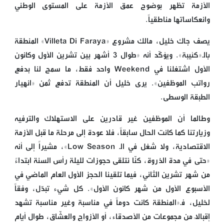
الأزمة تظهر بوضوح عمق الأزمة على المستوى الوطني
وانعكاساتها مناطقياً.
يصف جاك خليل، مالك مشروع «Villeta Di Faraya» المنطقة
بالـ«كئيبة». ويؤكّد أنه «طوال 3 أشهر بين تشرين الأول وكانون
الأول اشتغلنا في Weekend واحد فقط، ما سمح لنا بدفع
رواتب الموظفين». يرى خليل أن المنطقة تدفع ثمن «انهيار
الطبقة الوسطى.
وطالما أن الموظفين غير قادرين على الاستهلاك والترفيه
وزيارتنا كما كانت الحال سابقاً، فلا عودة إلى مرحلة ما قبل الأزمة
الاقتصادية، ولا شغل في الـ Low Season»، مشيراً إلى أنه
«حتى في مدة الذروة، كنّا نتلقى حجوزات لليلة رأس السنة ابتداءً
من شهر تشرين الثاني، فيما تلقينا الحجز الأول العام الماضي في
الأسبوع الأول من شهر كانون الأول». كل شيء تبدّل، وفقاً
لخليل، فـ«المنطقة كانت دوماً في مناسبة وغير مناسبة تشهد
إقبالاً من مجموعات من الأصدقاء، أو الأزواج والعشّاق، طوال أيام