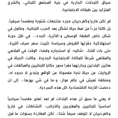
سياق التبدلات الجارية في بنية المجتمع اللبناني، والشرخ
المتزايد بين طبقاته الاجتماعية.
لم تكن فاريا وكفردبيان مجرد منتجعات شتوية ومقصداً صيفياً،
بل كانتا جزءاً من نمط حياة تشكّل بعد الحرب اللبنانية، وطاول في
شكل خاص الطبقة الوسطى و«الأثرياء الجدد»، في ظلّ دورة
استهلاكية حفّزتها القروض وسياسة تثبيت سعر صرف الليرة،
حتى بات اقتناء «شاليه» أو استئجاره وقضاء الوقت في الملاهي
والمقاهي شرطاً للمكانة الاجتماعية الجديدة. وكانت الحياة في
هاتين البلدتين وجارتهما فقرا محور حكايا اللبنانيين والمبالغات في
الروايات عن حياة نخبة مفصولة عن الواقع وتبذير لا حدود له،
ومنطقة تعيش في عالم موازٍ، و«ما في شي بهزها»، إلى أن
دحضت الأزمة الاقتصادية كل هذه السردية.
لا يعني ما سبق أن هذه البلدات لم تعد تعتبر مقصداً سياحياً
أساسياً للبنانيين والمغتربين والأجانب. النشاطات في فاريا
وكفردبيان لا تتوقف صيفاً شتاءً، لكن المقارنة بسنوات ما قبل