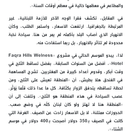
والمطاعم في معظمها خالية في معظم أوقات السنة».
في المقابل، تكشف فقرا الوجه الآخر للأزمة اللبنانية، غير
المرتبطة بالجغرافيا. ارتفعت الأسعار، واستمر الطلب، وكأن
الانهيار الذي أصاب البلد بأكمله لم يمر من هنا. سياحة نخبة
محدودة لم تتأثر بالانهيار، بل ربما استفادت منه.
لذا، يبدو الموسم الحالي في مشروع «Faqra Hills Welness
Hotel»، أفضل من السنوات السابقة، بفضل تساقط الثلج في
وقت أبكر، وقدوم أعداد كبيرة من المغتربين. تشرح المساهمة
في الفندق هلا بطيش، أن «المنطقة تعيش على الثلج، ومن
لحظة تساقطه يتدفق الزوار بكثافة. كل ما عدا ذلك قلّما يُؤثّر.
عصب السياحة في هذه المنطقة هو الثلج». وتلفت إلى أن
«المنطقة هنا لا تهتز ولو كان لبنان كلّه في وضع صعب.
الحجوزات ممتلئة، لا بل الأسعار زادت عن الصيف. الغرفة التي
كانت في الصيف بـ350 دولار أصبحت بـ400 دولار في موسم
الشتاء».