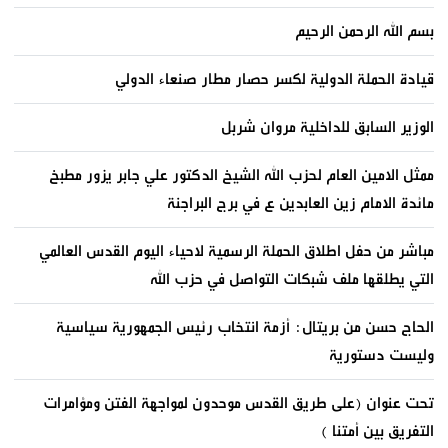
بسم الله الرحمن الرحيم
قيادة الحملة الدولية لكسر حصار مطار صنعاء الدولي
الوزير السابق للداخلية مروان شربل
ممثل الامين العام لحزب الله الشيخ الدكتور علي جابر يزور مطبخ
مائدة الامام زين العابدين ع في برج البراجنة
مباشر من حفل اطلاق الحملة الرسمية لاحياء اليوم القدس العالمي
التي يطلقها ملف شبكات التواصل في حزب الله
الحاج حسن من بريتال: أزمة انتخاب رئيس الجمهورية سياسية
وليست دستورية
تحت عنوان (على طريق القدس موحدون لمواجهة الفتن ومؤامرات
التفريق بين أمتنا )