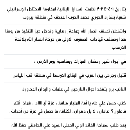
بتاريخ ٢٠٢٤٠٤٠١ نظمت السرايا اللبنانية لمقاومة الاحتلال الإسرائيلي
شعبة بشارة الخوري محمد الحوت المتحف في منطقة بيروت
واشنطن تصنف انصار الله جماعة إرهابية وتدخل حيز التنفيذ من يومنا
هذا وصنفت قيادات الصفوف الاولى من حركة انصار الله بلائحة
الارهاب
في أجواء شهر رمضان المبارك وبمناسبة يوم الأرض ،
قتيل وجرحى بين العرب في البقاع الاوسط في منطقة قب اللياس
النائب برو يتفقد احوال النازحين في علمات والبدان المجاورة
كتب حسن علي طه يا أمة المليار منافق، غزة تُباااااد ، فماذا أنتم
فاعلون؟ عامان، لا بل دهران، لكثافة ما حصل في غزة من أحداث.
بعد طلب سماحة القائد الولي الاعلى السيد علي الخامنئي حفظ الله