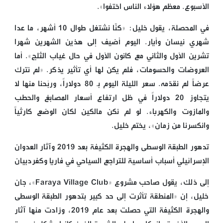
الأسبوع. معظم هؤلاء الناس اختفوا».
في المحصلة، يقول خليل: «كنّا نشتغل طوال 10 أشهر، ما عدا
شهري نيسان وأيار. اليوم أضيف إلى هذين الشهرين شهرا
تشرين الأول والثاني مع كانون الأول في حال غياب الثلج». أما
العروضات والحسومات، فلم يكن لها أي تأثير يذكر. «لم نترك
عرضاً لم نقدّمه. سعر الليلة اليوم بـ 80 دولاراً، وربْحنا منها لا
يتجاوز 20 دولاراً في ظل ارتفاع أسعار المصابغ والحطب
والمازوت والكهرباء. لو لم نكن مالكين لكان الوضع كارثياً
وانكسرنا من زمان»، يختم خليل.
تدهور الطبقة الوسطى والهجرة الكثيفة بعد 2019 وآثار العدوان
الإسرائيلي أسباب أساسية للتراجع السياحي في فاريا وكفردبيان
إلى ذلك، يقول صاحب مشروع «Faraya Village Club»، جان
خليل، إن «المنطقة تأثرت إلى حد كبير بتدهور الطبقة الوسطى
والهجرة الكثيفة التي حصلت بعد عام 2019، وزادت منها آثار