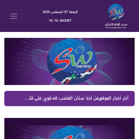
الجمعة 07 أغسطس 2026
19:18:07GMT
آخر أخبار الموقع :
مَنْ أَحَدَّ سِنَانَ الْغَضَبِ لِلَّهِ قَوِيَ عَلَى قَتْلِ أَشِدَّاءِ الْبَاطِلِ