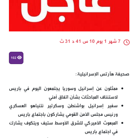
7 شهر 1 يوم 10 س 41 د 31 ث
102
صحيفة هآرتس الإسرائيلية:
ممثلون عن إسرائيل وسوريا يجتمعون اليوم في باريس
لاستئناف المباحثات بشأن اتفاق أمني
سفير إسرائيل بواشنطن وسكرتير نتنياهو العسكري
ورئيس مجلس الأمن القومي يشاركون باجتماع باريس
المبعوث الأميركي للشرق الأوسط ستيف ويتكوف يشارك
في اجتماع باريس