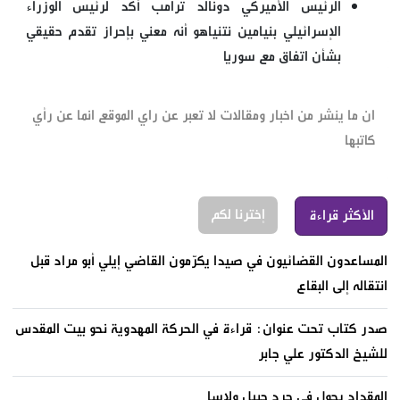
الرئيس الأميركي دونالد ترامب أكد لرئيس الوزراء
الإسرائيلي بنيامين نتنياهو أنه معني بإحراز تقدم حقيقي
بشأن اتفاق مع سوريا
ان ما ينشر من اخبار ومقالات لا تعبر عن راي الموقع انما عن رأي
كاتبها
إخترنا لكم
الأكثر قراءة
المساعدون القضائيون في صيدا يكرّمون القاضي إيلي أبو مراد قبل
انتقاله إلى البقاع
صدر كتاب تحت عنوان: قراءة في الحركة المهدوية نحو بيت المقدس
للشيخ الدكتور علي جابر
المقداد يجول في جرد جبيل ولاسا