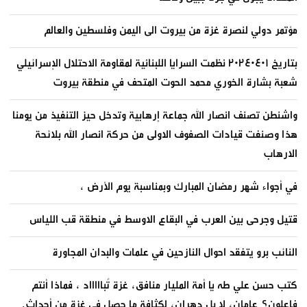
مؤتمر دولي لنصرة غزة من بيروت الى اليمن وفلسطين والعالم
بتاريخ ٢٠٢٤٠٤٠١ نظمت السرايا اللبنانية لمقاومة الاحتلال الإسرائيلي
شعبة بشارة الخوري محمد الحوت المتحف في منطقة بيروت
واشنطن تصنف انصار الله جماعة إرهابية وتدخل حيز التنفيذ من يومنا
هذا وصنفت قيادات الصفوف الاولى من حركة انصار الله بلائحة
الارهاب
في أجواء شهر رمضان المبارك وبمناسبة يوم الأرض ،
قتيل وجرحى بين العرب في البقاع الاوسط في منطقة قب اللياس
النائب برو يتفقد احوال النازحين في علمات والبدان المجاورة
كتب حسن علي طه يا أمة المليار منافق، غزة تُباااااد ، فماذا أنتم
فاعلون؟ عامان، لا بل دهران، لكثافة ما حصل في غزة من أحداث.