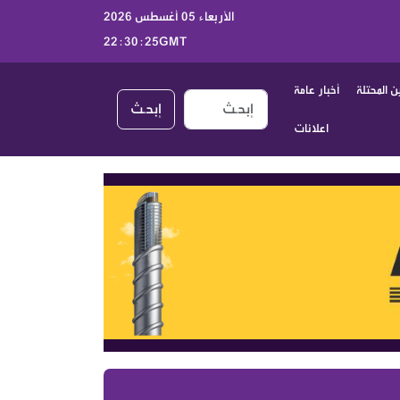
الأربعاء 05 أغسطس 2026
22:30:26GMT
 المحتلة
أخبار عامة
إبحـث
اعلانات