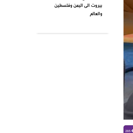
بيروت الى اليمن وفلسطين
والعالم
بتاريخ ٢٠٢٤٠٤٠١ نظمت السرايا
اللبنانية لمقاومة الاحتلال
الإسرائيلي شعبة بشارة الخوري
محمد الحوت المتحف في منطقة
بيروت
واشنطن تصنف انصار الله جماعة
إرهابية وتدخل حيز التنفيذ من
يومنا هذا وصنفت قيادات
الصفوف الاولى من حركة انصار
الله بلائحة الارهاب
في أجواء شهر رمضان المبارك
وبمناسبة يوم الأرض ،
285