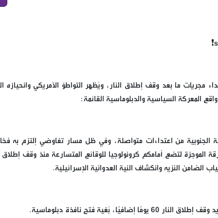
داء مجريات ما بعد وقف إطلاق النار، ويُظهر التواطؤ الأمريكي وانحيازه ا
ع المعركة السياسية والدبلوماسية القائمة:
ية الجنوبية من اعتداءات متواصلة، وفي ظل مسار تفاوضي إلتزم به فخا
ة الموجزة لتضع أمامكم كرونولوجيا للوقائع المتسارعة منذ وقف إطلاق ال
 الضامن النزيه وانكشاف النية العدوانية الإسرائيلية.
ا، بُغية فتح نافذة دبلوماسية.