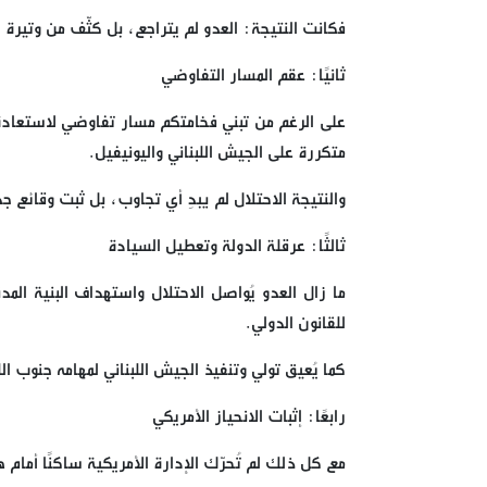
فكانت النتيجة: العدو لم يتراجع، بل كثّف من وتيرة 
ثانيًا: عقم المسار التفاوضي
على الرغم من تبني فخامتكم مسار تفاوضي لاستعادة 
متكررة على الجيش اللبناني واليونيفيل.
والنتيجة الاحتلال لم يبدِ أي تجاوب، بل ثبت وقائع جد
ثالثًا: عرقلة الدولة وتعطيل السيادة
ما زال العدو يُواصل الاحتلال واستهداف البنية ا
للقانون الدولي.
كما يُعيق تولي وتنفيذ الجيش اللبناني لمهامه جنو
رابعًا: إثبات الانحياز الأمريكي
مع كل ذلك لم تُحرّك الإدارة الأمريكية ساكنًا أما