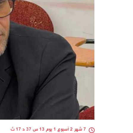
7 شهر 2 أسبوع 1 يوم 13 س 37 د 17 ث