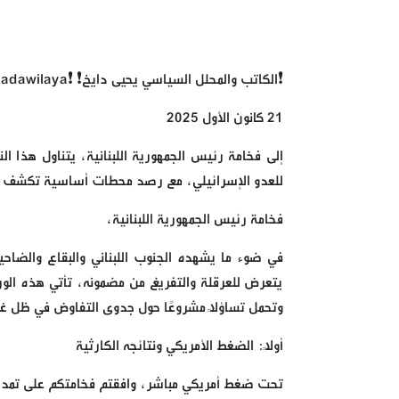
❗الكاتب والمحلل السياسي يحيى دايخ❗ ❗️sadawilaya❗
21 كانون الأول 2025
إلى فخامة رئيس الجمهورية اللبنانية، يتناول هذا الن
للعدو الإسرائيلي، مع رصد محطات أساسية تكشف واق
فخامة رئيس الجمهورية اللبنانية،
في ضوء ما يشهده الجنوب اللبناني والبقاع والضاح
يتعرض للعرقلة والتفريغ من مضمونه، تأتي هذه الورق
وتحمل تساؤلاً مشروعًا حول جدوى التفاوض في ظل غياب
أولاً: الضغط الأمريكي ونتائجه الكارثية
تحت ضغط أمريكي مباشر، وافقتم فخامتكم على تمديد وقف إطلاق النار 60 يومًا إضافيً