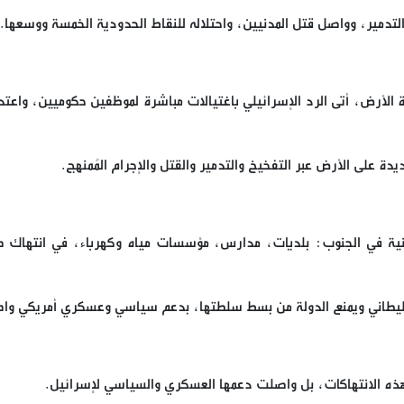
التدمير، وواصل قتل المدنيين، واحتلاله للنقاط الحدودية الخمسة ووسعها.
الأرض، أتى الرد الإسرائيلي باغتيالات مباشرة لموظفين حكوميين، واعتد
يدة على الأرض عبر التفخيخ والتدمير والقتل والإجرام المُمنهج.
لمدنية في الجنوب: بلديات، مدارس، مؤسسات مياه وكهرباء، في انتهاك 
ب الليطاني ويمنع الدولة من بسط سلطتها، بدعم سياسي وعسكري أمريكي وا
م هذه الانتهاكات، بل واصلت دعمها العسكري والسياسي لإسرائيل.