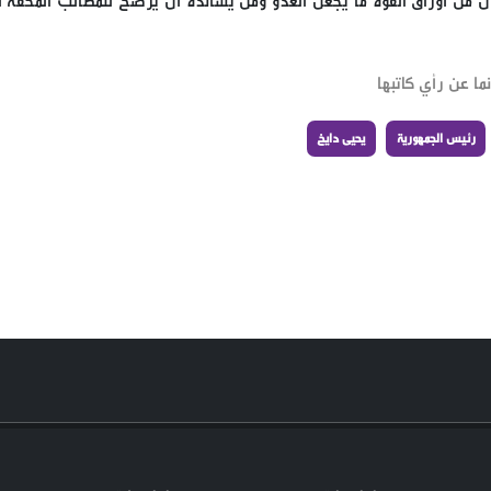
ن من أوراق القوة ما يجعل العدو ومن يسانده أن يرضخ للمطالب المحقة لل
ما عن رأي كاتبها
رئيس الجمهورية
يحيى دايخ