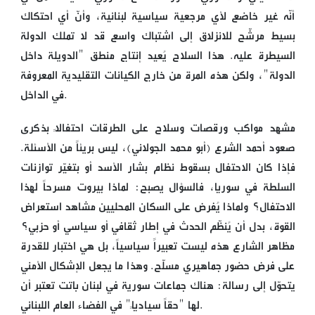
أنّه غير خاضع لأي مرجعية سياسية لبنانية، وأنّ أي احتكاك
بسيط مرشّح للانزلاق إلى اشتباك واسع قد لا تملك الدولة
السيطرة عليه. هذا السلاح يُعيد إنتاج منطق "الدويلة داخل
الدولة"، ولكن هذه المرة من خارج الكيانات التقليدية المعروفة
في الداخل.
مشهد مواكب ورقصات وسلاح على الطرقات احتفالاً بذكرى
صعود أحمد الشرع (أبو محمد الجولاني)، ليس بريئاً من الأسئلة.
فإذا كان الاحتفال بسقوط نظام بشار الأسد أو بتغيّر توازنات
السلطة في سوريا، فالسؤال يصبح: لماذا بيروت مسرحاً لهذا
الاحتفال؟ ولماذا يُفرض على السكان المحليين مشاهد استعراض
القوة، بدل أن يُنظّم الحدث في إطار ثقافي أو سياسي أو حزبي؟
مظاهر الشارع هذه ليست تعبيراً سياسياً، بل هي اختبار للقدرة
على فرض حضور جماهيري مسلّح. وهذا ما يجعل الإشكال الأمني
يتحوّل إلى رسالة: هناك جماعات سورية في لبنان باتت تعتبر أن
لها "حقاً سيادياً" في الفضاء العام اللبناني.