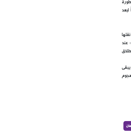
لمتطورة
لبعد
قلها
 عند
طلاق
يبقى
 هجوم
مان