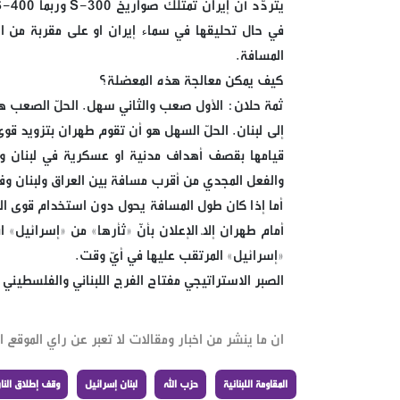
في حال تحليقها في سماء إيران او على مقربة من اجو
المسافة.
كيف يمكن معالجة هذه المعضلة؟
ثمة حلاّن: الأول صعب والثاني سهل. الحلّ الصعب هو 
إلى لبنان. الحلّ السهل هو أن تقوم طهران بتزويد قو
قيامها بقصف أهداف مدنية او عسكرية في لبنان وفل
والفعل المجدي من أقرب مسافة بين العراق ولبنان و
أما إذا كان طول المسافة يحول دون استخدام قوى المق
أمام طهران إلاّ الإعلان بأنّ «ثأرها» من «إسرائيل» 
«إسرائيل» المرتقب عليها في أيّ وقت.
الصبر الاستراتيجي مفتاح الفرج اللبناني والفلسطيني 
ان ما ينشر من اخبار ومقالات لا تعبر عن راي الموقع ان
المقاومة اللبنانية
حزب الله
لبنان إسرائيل
وقف إطلاق النار