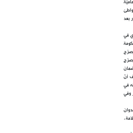
اميّة
واطئ
بسم الله الرحمن الرحيم
ر بعد
قيادة الحملة الدولية لكسر حصار
مطار صنعاء الدولي
دي في
كومة
الوزير السابق للداخلية مروان
صرّح
شربل
صرّح
ت من أجل ضمان
ممثل الامين العام لحزب الله
 أنّ
الشيخ الدكتور علي جابر يزور
ه في
مطبخ مائدة الامام زين العابدين
 وفي
ع في برج البراجنة
مباشر من حفل اطلاق الحملة
دوان
الرسمية لاحياء اليوم القدس
أمة،
العالمي التي يطلقها ملف شبكات