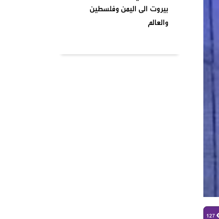
بيروت الى اليمن وفلسطين
والعالم
بتاريخ ٢٠٢٤٠٤٠١ نظمت السرايا
اللبنانية لمقاومة الاحتلال
الإسرائيلي شعبة بشارة الخوري
محمد الحوت المتحف في منطقة
بيروت
واشنطن تصنف انصار الله جماعة
إرهابية وتدخل حيز التنفيذ من
يومنا هذا وصنفت قيادات
الصفوف الاولى من حركة انصار
الله بلائحة الارهاب
في أجواء شهر رمضان المبارك
وبمناسبة يوم الأرض ،
127