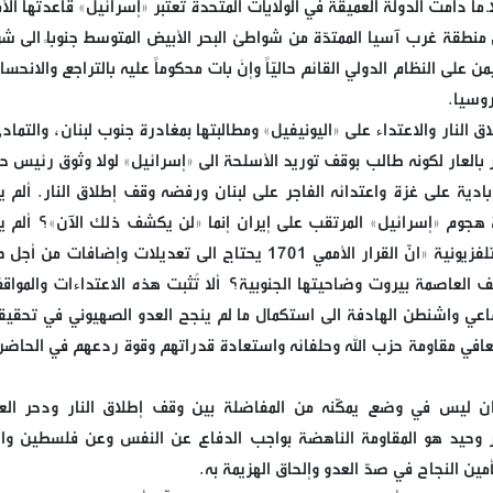
 ما دامت الدولة العميقة في الولايات المتحدة تعتبر «إسرائيل» قاعدتها الأم
 منطقة غرب آسيا الممتدّة من شواطئ البحر الأبيض المتوسط جنوباً الى ش
ن على النظام الدولي القائم حاليّاً وإنْ بات محكوماً عليه بالتراجع والانحسا
روسيا.
 النار والاعتداء على «اليونيفيل» ومطالبتها بمغادرة جنوب لبنان، والتما
 بالعار لكونه طالب بوقف توريد الأسلحة الى «إسرائيل» لولا وثوق رئيس ح
بادية على غزة واعتدائه الفاجر على لبنان ورفضه وقف إطلاق النار. ألم ي
ة هجوم «إسرائيل» المرتقب على إيران إنما «لن يكشف ذلك الآن»؟ ألم ي
موفده الى لبنان أموس هوكشتاين لقناة «الجديد» التلفزيونية «انّ القرار الأممي 1701 يحتاج الى تعديلات وإضافا
 العاصمة بيروت وضاحيتها الجنوبية؟ ألا تُثبت هذه الاعتداءات والمواقف
اعي واشنطن الهادفة الى استكمال ما لم ينجح العدو الصهيوني في تحقيق
افي مقاومة حزب الله وحلفائه واستعادة قدراتهم وقوة ردعهم في الحاضر
ان ليس في وضع يمكّنه من المفاضلة بين وقف إطلاق النار ودحر الع
يار وحيد هو المقاومة الناهضة بواجب الدفاع عن النفس وعن فلسطين وال
ين النجاح في صدّ العدو وإلحاق الهزيمة به.