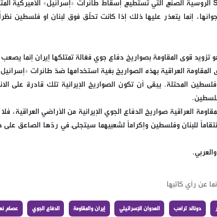
يتردّد أنّ إيران تمتلك صواريخ S-300 وربما S-400 الروسية الصنع التي تستطيع إسقاط طائرات «إسرائيل» الأميركية ا
ائها، إنما يتعذر عليها ذلك إذا كانت تحلّق فوق لبنان او فلسطين نظراً 
تزويد قوى المقاومة بصواريخ دفاع جوي فعّالة تمتلكها إيران إنما يصعب ن
ى المقاومة العراقية بهذه الصواريخ بغية استخدامها ضدّ طائرات «إسرائيل»
سطين المحتلة. يبقى أن تكون الصواريخ الإيرانية تلك قادرة على الان
فلسطين.
اومة العراقية صواريخ الدفاع الجوي الإيرانية من الأراضي العراقية، فلا 
انتقاماً للبنان وفلسطين وإكراماً لشعبيهما سيتجلّى في ردّها الصاعق على
والعربي.
ما عن رأي كاتبها
دونالد ترامب
العدوان الإسرائيلي
إيران والمقاومة
الدفاع الجوي
عصام نع