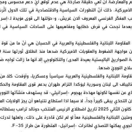
حكم والمعارضة أن تعي حقيقة صارخة هي عدم توقّع أيّ دعم محسوس ومجدّ
لأميركية. ذلك أنّ التطورات السياسية والاقتصادية في تلك الدول أثّر
 المفكّر الفرنسي المعروف ألان غريش، و»حوّلتها الى قوى مؤيدة لـ»إسرا
س بعدما نجحت في فرض خطابها ومفاهيمها على الساحات السياسية في ا
مقاومة اللبنانية والفلسطينية والعربية في الحسبان هي أنّ ما من قوة و
تدعمها في ال
واريخ الباليستية بعيدة المدى) والتكنولوجي إلاّ أنها ما زالت تواجه ضغ
سلاح النوويّ ضدها.
اومة اللبنانية والفلسطينية والعربية سياسياً وعسكرياً، وأوْفدت كلاً من
اليباف الى لبنان وسورية ليؤكدا التزام طهران بدعم قوى المقاومة والحك
الدفاع عن نفسها لكونها مهدّدة بهجوم «إسرائيلي» قد يستهدف منشآتها النووي
 التحدّي يبقى كبيراً جداً، لا سيما اذا استطاع نتنياهو أن يجرّ الولايات ال
 دونالد ترامب بسلطاته.
ومتين اللبنانية والفلسطينية معاً لو لم تكن قادرة على ذلك، ولعلها تدرك 
لجوي يمكنها التصدّي لطائرات «إسرائيل» المتطورة من طراز F-35.