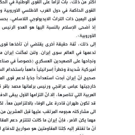
أكثر من ذلك، بات لزاماً على القوى الوطنية في ال
القوى الحاكمة في دول الغرب الأطلسي الأوروبية وا
قوى اليمين ذات التراث الايديولوجي اللاسامي، بحسب
إذ أضحى الإسلام بالنسبة اليها هو العدو الرئي
الأوروبية».
إلى ذلك، ثمّة حقيقة أخرى يقتضي أن تأخذها قوى ال
ونجاحها على الصعيدين العسكري (خصوصاً في صناعة الص
أميركية شديدة وخطراً إسرائيلياً داهماً باستخدام ال
صحيح أنّ إيران أبدت استعداداً جدّياً لدعم قوى المق
خارجيتها عباس عراقجي ورئيس برلمانها محمد باقر ق
العربية التي تناصرها، إلاّ انّ التزامها الأول يبقى 
قد تكون طهران قادرة على الوفاء بالالتزامين معاً، لكن
الى مشاركته هجومه المرتقب عليها قبل العشرين من كانون الثاني 2025 تاريخ اضطلاع الرئيس المنتخب
مهما يكن الأمر، فإنّ إيران ما كانت لتلتزم دعم المقا
أنّ ما تفتقر إليه كِلتا المقاومتين هو صواريخ للدفاع ا