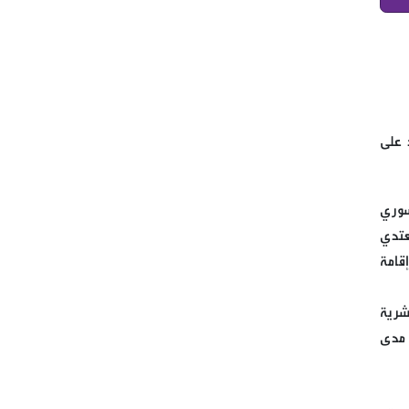
قتيل وجرحى بين العرب في
البقاع الاوسط في منطقة قب
اللياس
النائب برو يتفقد احوال النازحين
 على
في علمات والبدان المجاورة
كتب حسن علي طه يا أمة المليار
سوري
منافق، غزة تُباااااد ، فماذا أنتم
عتدي
فاعلون؟ عامان، لا بل دهران،
 حكومته معها اتفاق الهدنة سنة 1949 وصولاً الى احتلالها نحو نصف مساحته سنة 1982 وإقامة
لكثافة ما حصل في غزة من
أحداث.
شرية
 مدى
بعد طلب سماحة القائد الولي
الاعلى السيد علي الخامنئي حفظ
الله