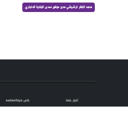
محمد الباقر ترشيشي مدير موقع صدى الولاية الاخباري
أخبار عامة
خاص sadawilaya
اعلام العدو
الصحافة