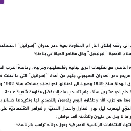
إلى وقف إطلاق النار أم المقاومة بغية دحر عدوان “إسرائيل” المتصاعد
ام الأممية “اليونيفيل” وكلّ مظاهر الحياة في بلادنا؟
له الناهض مع تنظيمات أخرى لبنانية وفلسطينية وعربية، وخاصةً الحزب ال
 مريدو دحر العدوان الصهيوني جلّهم من أعداء “إسرائيل” التي ما فتئت ت
على لبنان بشكل او بآخر مذ وقّعت
 دام نحو عشرين سنة، ولم تنسحب منه إلاّ بفضل مقاومة شعبية عنيدة.
 وها هو حزب الله وحلفاؤه اليوم يقومون بالتصدّي لها وتكبيدها خسائر ب
جوّي ليضرب ليل نهار المنازل والمحال المدنيّة والمرافق الاقتصاديّة على
 ما لا يقلّ عن مليون وثلاثمئة ألف مواطن.
تهاء الانتخابات الرئاسية الأميركية وفوز دونالد ترامب بالرئاسة؟