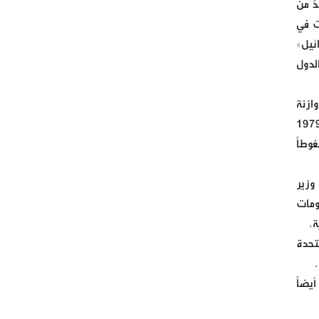
التواصل في حزب الله
ٍ من
ت في
الحاج حسن من بريتال: أزمة
ئيل»
انتخاب رئيس الجمهورية
لدول
سياسية وليست دستورية
ازنة
تحت عنوان (على طريق القدس
عالم سوى إيران. ولئن تمكّنت إيران من مواجهة الضغوط والعقوبات الأميركية ضدها منذ انطلاق ثورتها سنة 1979
موحدون لمواجهة الفتن ومؤامرات
وطاً
التفريق بين أمتنا )
 وزير
الصوت الذي لم يستكن يوماً
ومات
صنعاء بمواجهة العدوان
ة.
المتجدّد: لا وقف لعمليّاتنا
متحدة
أيضاً