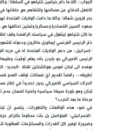
الجواب: كلّا ما دام بنيامين نتنياهو في السلطة؛ وكلّا
الأفعل للدفاع عن مصالحها وللتفاهم مع حلفائها في
بحر قزوين شمالاً؛ وكلّا ما دامت الولايات المتحدة تهيم
صعود الصين اقتصادياً وعسكرياً وتمتين تحالفها مع 
ما كان نتنياهو ليتغوّل في سياسته الرافضة وقف إطلاق
ذمّ الرئيس الفرنسي إيمانويل ماكرون ودعوته للشعور
«إسرائيل» من دعم الولايات المتحدة له في حربه الإ
الرئيس الأميركي جو بايدن بأنه يعلم توقيت وطبيع
تطبيقه»، رافضاً تقديم أيّ ضمانات لوقف العدو قصف
الحراك السياسي الأميركي يدور تحديداً في إطار مس
لبنان وهو بلورة صيغة سياسية وأمنية لضمان عدم تع
مرحلة ما بعد الحرب؟
في ضوء هذه الواقعات والتطورات، يتضح أنّ لبن
«الإسرائيلي» المتواصل بل بات محكوماً بالتزام خ
وضرورة توفير كلّ القدرات والمستلزمات المطلوبة لتأم