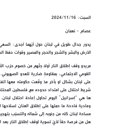
السبت: 2024/11/16
عصام - نعمان
يدور جدال طويل في لبنان حول أيّهما أجدى: السعي 
الأرض والبشر والشجر والحجر والمصير وقوات حفظ السل
مريدو وقف إطلاق النار أولاً جلّهم من خصوم حزب ال
القومي الاجتماعي، بمقاومةٍ ضارية للعدو الصهيوني.
شريط احتلال على امتداد حدوده مع فلسطين المحتلة
ها هي “إسرائيل” اليوم تحاول إعادة احتلال لبنان.
ومادية فادحة ما حملها على إطلاق العنان لسلاحها ال
مساحة لبنان كله من جنوبه إلى شماله والتسبّب بتهجير
هل من فرصة حقاً لأيّ تسوية لوقف إطلاق النار بعد ان