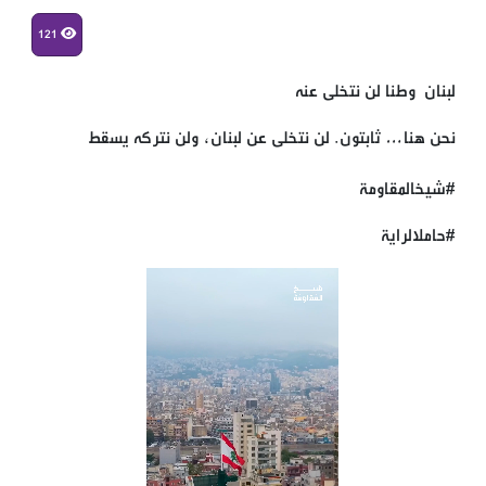
121
لبنان وطنا لن نتخلى عنه
نحن هنا… ثابتون. لن نتخلى عن لبنان، ولن نتركه يسقط
#شيخالمقاومة
#حاملالراية