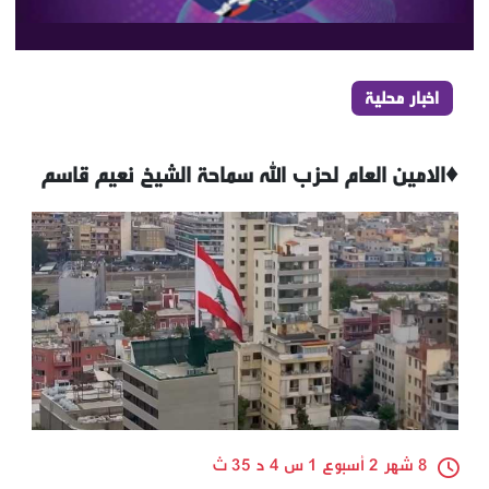
اخبار محلية
♦️الامين العام لحزب الله سماحة الشيخ نعيم قاسم
8 شهر 2 أسبوع 1 س 4 د 35 ث