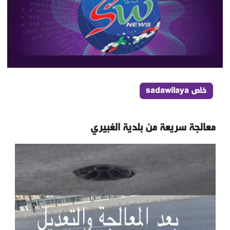
خاص sadawilaya
معالجة سريعة من بلدية الغبيري