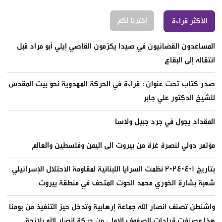
إخترنا لكم
الأكثر قراءة
المساعدون القضائيون في صيدا يكرّمون القاضي إيلي أبو مراد قبل
انتقاله إلى البقاع
صدر كتاب تحت عنوان: قراءة في الحركة المهدوية نحو بيت المقدس
للشيخ الدكتور علي جابر
المقداد يجول في جرد جبيل ولاسا
مؤتمر دولي لنصرة غزة من بيروت الى اليمن وفلسطين والعالم
بتاريخ ٢٠٢٤٠٤٠١ نظمت السرايا اللبنانية لمقاومة الاحتلال الإسرائيلي
شعبة بشارة الخوري محمد الحوت المتحف في منطقة بيروت
واشنطن تصنف انصار الله جماعة إرهابية وتدخل حيز التنفيذ من يومنا
هذا وصنفت قيادات الصفوف الاولى من حركة انصار الله بلائحة