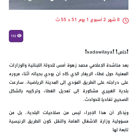
8 شهر 2 أسبوع 1 يوم 51 د 55 ث
152
❗خاص❗ ❗️sadawilaya❗
بعد مناشدة الإعلامي محمد زهوة أمس للدولة اللبنانية والوزارات
المعنية حول غطاء الريغار الذي كاد أن يودي بحياته أثناء مروره
على دراجته على الطريق المؤدي إلى المدينة الرياضية، سارعت
بلدية الغبيري مشكورة إلى تعديل الغطاء وتركيبه بالشكل
الصحيح تفادياً للحوادث.
ويُذكر أن هذا الإجراء ليس من صلاحيات البلدية، بل من
مسؤولية وزارة الأشغال العامة والنقل كون الطريق الرئيسية
تابعة لها