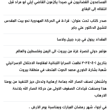
المساعدون القضائيون في صيدا يكرّمون القاضي إيلي أبو مراد قبل
انتقاله إلى البقاع
صدر كتاب تحت عنوان: قراءة في الحركة المهدوية نحو بيت المقدس
للشيخ الدكتور علي جابر
المقداد يجول في جرد جبيل ولاسا
مؤتمر دولي لنصرة غزة من بيروت الى اليمن وفلسطين والعالم
بتاريخ ٢٠٢٤٠٤٠١ نظمت السرايا اللبنانية لمقاومة الاحتلال الإسرائيلي
شعبة بشارة الخوري محمد الحوت المتحف في منطقة بيروت
واشنطن تصنف انصار الله جماعة إرهابية وتدخل حيز التنفيذ من يومنا
هذا وصنفت قيادات الصفوف الاولى من حركة انصار الله بلائحة
الارهاب
في أجواء شهر رمضان المبارك وبمناسبة يوم الأرض ،