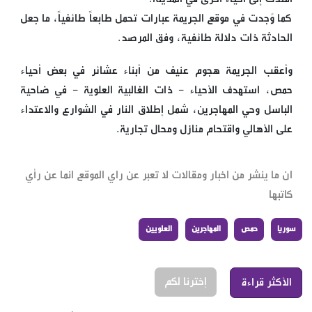
كما وُجدت في موقع الجريمة عبارات تحمل طابعاً طائفياً، ما جعل
الحادثة ذات دلالة طائفية، وفق المرصد.
وأعقب الجريمة هجوم عنيف من أبناء عشائر في بعض أحياء
حمص، استهدف الأحياء - ذات الغالبية العلوية - في ضاحية
الباسل وحي المهاجرين، شمل إطلاق النار في الشوارع والاعتداء
على الأهالي واقتحام منازل ومحال تجارية.
ان ما ينشر من اخبار ومقالات لا تعبر عن راي الموقع انما عن رأي
كاتبها
سوريا
حمص
المهاجرين
العلويين
إخترنا لكم
الأكثر قراءة