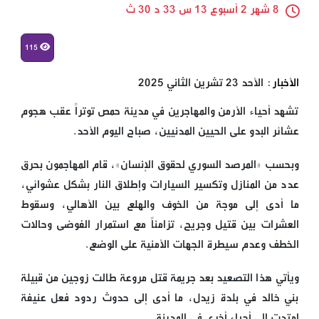
8 شهر 2 أسبوع 13 س 33 د 30 ث
115
الأخبار
: الأحد 23 تشرين الثاني 2025
تشهد أحياء الأرمن والمهاجرين في مدينة حمص توتراً عقب هجوم
عشائر البدو على الحيين المدنيين، صباح اليوم الأحد.
وبحسب «المرصد السوري لحقوق الإنسان»، قام المهاجمون بحرق
عدد من المنازل وتكسير السيارات وإطلاق النار بشكل عشوائي،
ما أدى إلى موجة من الخوف والهلع بين الأهالي، وسقوط
العشرات بين قتيل وجريح، تزامناً مع استمرار الفوضى وحالات
الخطف وعدم سيطرة الجهات الأمنية على الوضع.
ويأتي هذا التصعيد بعد جريمة قتل مروعة طالت زوجين من قبيلة
بني خالد في بلدة زيدل، ما أدى إلى حدوث ردود فعل عنيفة
امتدت إلى أحياء أخرى في المدينة.