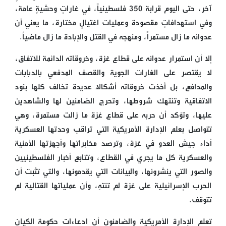
آخر، حتى اليوم قرابة 350 فلسطينياً، في غاراتٍ وحشيةٍ عامة،
وفي استهدافاتٍ مقصودة وعمليات اغتيالٍ مختارة، ما يعني أن
عدوانه ما زال مستمراً، ومنهجه في القتل والإبادة ما زال ماضياً.
إلا أن استمرار عدوانه على قطاع غزة، وخروقاته الدائمة للاتفاق،
لا يقتصر على الغارات الجوية والقصف المدفعي بالدبابات
والمدافع، بل أخذت خروقاته أشكالاً عديدة تخالف كلها بنود
الاتفاقية وتنتهك شروطها، وتحرج الضامنين لها والشاهدين
عليها، وتؤكد أن حربه على قطاع غزة ما زالت مستمرة، وهي
تتواصل بعلم الإدارة الأمريكية التي تراقب وحدتها العسكرية
أداء جيش العدو في غزة، وترصد مخابراتها وأجهزتها الأمنية
والعسكرية كل ما يجري في القطاع، وتتابع أخبار الفلسطينيين
والصور التي ينشرونها، والبيانات التي يقدمونها، والتي تثبت أن
الحرب الإسرائيلية على غزة لم تنتهِ، وأن عملياتها القتالية لم
تتوقف.
تعلم الإدارة الأمريكية والضامنون أن ادعاءات حكومة الكيان