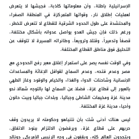
الإسرائيلية باطلة، وأن معلوماتها كاذبة، فجيشها لا يتعرض
لعمليات إطلاق نار، وقواتها المتمركزة في المنطقة الصفراء
والمحتشدة على طول الحدود الشرقية للقطاع لا تتعرض للخطر،
ورغم ذلك فإن جيش العدو يواصل عدوانه بأشكال مختلفة،
قصفاً وتدميراً، وقتلاً وترويعاً، وطائراته المسيرة لا تتوقف عن
التحليق فوق مناطق القطاع المختلفة.
وفي الوقت نفسه يصر على استمرار إغلاق معبر رفح الحدودي مع
مصر وعدم فتحه، وعدم السماح لقوافل الإغاثة والمساعدات
الإنسانية وشاحنات الدواء والغذاء والخيام والوقود وغاز الطهي
بالعبور إلى قطاع غزة، فضلاً عن السماح لها بالتوجه شمالاً نحو
مدينة غزة ومخيمات الشاطئ وجباليا، وبلدات جباليا وبيت حانون
وأحياء مدينة غزة المختلفة.
ليس هناك أدنى شك بأن نتنياهو وحكومته لا يريدون وقف
حربهم على قطاع غزة، ويرفضون الالتزام ببنود الاتفاق،
ويتحدون العالم كله، ويقفون في وجه الرئيس الأمريكي دونالد