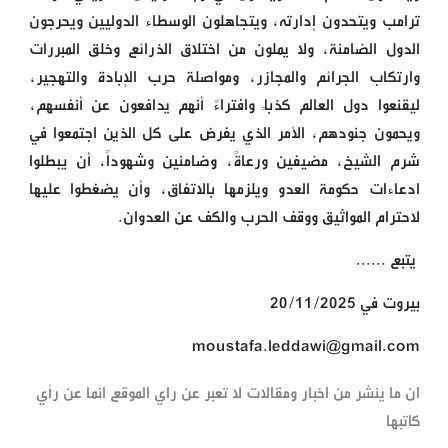
ترامب ويتحدون إدارته، ويتجاهلون الوسطاء الدوليين ويحرجون
الدول الضامنة، ولا يملون من اختلاق الذرائع وخلق المبررات
وارتكاب الجرائم والمجازر، ومواصلة حرب الإبادة والتهجير،
ليقنعوا دول العالم كذباً وافتراءً أنهم يدافعون عن أنفسهم،
ويحمون جنودهم، الأمر الذي يفرض على كل الذين اجتمعوا في
شرم الشيخ، مضيفين ورعاةً، وضامنين وشهوداً، أن يبطلوا
ادعاءات حكومة العدو ويلزمها بالاتفاق، وأن يضغطوا عليها
لاحترام المواثيق ووقف الحرب والكف عن العدوان.
يتبع ......
بيروت في 20/11/2025
moustafa.leddawi@gmail.com
ان ما ينشر من اخبار ومقالات لا تعبر عن راي الموقع انما عن رأي
كاتبها