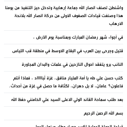
واشنطن تصنف انصار الله جماعة إرهابية وتدخل حيز التنفيذ من يومنا
هذا وصنفت قيادات الصفوف الاولى من حركة انصار الله بلائحة
الارهاب
في أجواء شهر رمضان المبارك وبمناسبة يوم الأرض ،
قتيل وجرحى بين العرب في البقاع الاوسط في منطقة قب اللياس
النائب برو يتفقد احوال النازحين في علمات والبدان المجاورة
كتب حسن علي طه يا أمة المليار منافق، غزة تُباااااد ، فماذا أنتم
فاعلون؟ عامان، لا بل دهران، لكثافة ما حصل في غزة من أحداث.
بعد طلب سماحة القائد الولي الاعلى السيد علي الخامنئي حفظ الله
بسم الله الرحمن الرحيم
قيادة الحملة الدولية لكسر حصار مطار صنعاء الدولي