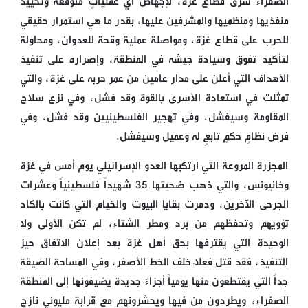
الصفراء شرق قطاع غزة، لإجهاض أي عملياتٍ متوقعة وتحييد
منفذيها ومنظميها والمشرفين عليها، بقدر ما هي استمرار حقيقي
للحرب على قطاع غزة، ومواصلة عملية وقحة للعدوان، ومحاولة
لتأكيد تفوق وسيادة جيشه في المنطقة، وإصراره على تنفيذ
الأهداف التي أعلن على مدار عامين من عمر حربه على غزة، والتي
تمثلت في استعادة الأسرى بالقوة وقد فشل، وفي نزع سلاح
المقاومة وسيفشل، وفي تهجير الفلسطينيين وقد فشل، وفي
فرض نظامٍ حكمٍ تابعٍ له وعميل وسيفشل.
المجزرة المروعة التي ارتكبها العدو الإسرائيلي يوم أمس في غزة
وخانيونس، والتي ذهب ضحيتها 35 شهيداً فلسطينياً وعشرات
الجرحى الآخرين، ودمرت بقايا البيوت والخيام التي كانت بالكاد
تؤويهم وتحفظهم من برد ومطر الشتاء، لم تكن الأولى ولا
الوحيدة التي يقترفها بحق أهل غزة بعد إعلان الاتفاق حيز
التنفيذ، فقد قتل فعلاً خلف الخط الأصفر، وفي المساحة الضيقة
جداً التي يقتطعون منها يومياً أجزاءً جديدة يضيفونها إلى المنطقة
الصفراء، ويطردون من فيها ويحشرونهم مع قرابة مليوني نازحٍ