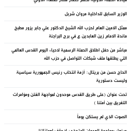
الوزير السابق للداخلية مروان شربل
ممثل الامين العام لحزب الله الشيخ الدكتور علي جابر يزور مطبخ
مائدة الامام زين العابدين ع في برج البراجنة
مباشر من حفل اطلاق الحملة الرسمية لاحياء اليوم القدس العالمي
التي يطلقها ملف شبكات التواصل في حزب الله
الحاج حسن من بريتال: أزمة انتخاب رئيس الجمهورية سياسية
وليست دستورية
تحت عنوان (على طريق القدس موحدون لمواجهة الفتن ومؤامرات
التفريق بين أمتنا )
الصوت الذي لم يستكن يوماً
صنعاء بمواجهة العدوان المتجدّد: لا وقف لعمليّاتنا