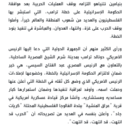
بنيامين نتنياهو التزامه بوقف العمليات الحربية بعد موافقة
الحكومة الإسرائيلية على خطة ترامب، التي استبشر بها
الفلسطينيون والعديد من شعوب المنطقة والعالم خيراً، وأملوا
بوقف الحرب على غزة، وانتهاء العدوان، والمباشرة في تنفيذ بنود
الخطة.
ورأى الكثير منهم أن الجمهرة الدولية التي دعا إليها الرئيس
الأمريكي دونالد ترامب بمدينة شرم الشيخ المصرية الساحلية،
بالتعاون مع الرئيس المصري عبد الفتاح السيسي، هي خير
ضمانٍ لالتزام الحكومة الإسرائيلية بالخطة، وخضوعها لإملاءات
الرئيس الأمريكي الذي وضع كل ثقله في الخطة التي أعلن عنها
وحملت اسمه، وأوفد لمراقبة تنفيذها وضمان استمرارها كبار
مساعديه ومستشاريه، وأنشأ مركز قيادة عسكرية أمريكية في
قرية "عراق المنشية" ببلدة الفالوجا الفلسطينية المحتلة "كريات
جاد"، وأعلن بنفسه في العديد من تصريحاته أن "الحرب قد
انتهت، قد انتهت، قد انتهت".