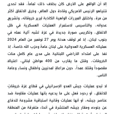
إلا أن الواقع على الأرض كان بخلاف ذلك تماماً، فقد تحدى
نتنياهو الرئيس الأمريكي وقادة دول العالم، وخرق الاتفاق أكثر
من مرة، واختلق المبررات الواهية الكاذبة لبرير خروقاته، وتشريع
عدوانه، والتأسيس لاستمرار العمليات العسكرية في ظل
الاتفاق، وتكريس صورة جديدة في غزة تشبه آلية عمله في
جنوب لبنان، إذ لم توقف هدنة يوم 27 نوفمبر من العام 2024
عملياته العسكرية العدوانية على لبنان عامةً وحزب الله خاصةً، إذ
نفذ على امتداد الأراضي اللبنانية على مدى عامٍ كاملٍ مئات
الخروقات، وقتل ما يقارب من 400 مواطنٍ لبناني، اغتيالاً
مقصوداً وقتلاً عمداً، دون مراعاةٍ لمدنيين وأطفالٍ ونساءٍ وعامة
الناس.
لا تبدو عمليات جيش العدو الإسرائيلي في قطاع غزة خروقاتٍ
للاتفاق، أو ردود فعلٍ على ما يدعيه بأنها عمليات مقاومة ضد
عناصر جيشه، أو أنها عمليات وقائية استباقية مشروعة للدفاع
عن جنوده ومقار جيشه المنتشرة في أنحاء متفرقة من المنطقة