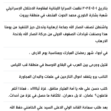
بتاريخ ٢٠٢٤٠٤٠١ نظمت السرايا اللبنانية لمقاومة الاحتلال الإسرائيلي
شعبة بشارة الخوري محمد الحوت المتحف في منطقة بيروت
واشنطن تصنف انصار الله جماعة إرهابية وتدخل حيز التنفيذ من يومنا
هذا وصنفت قيادات الصفوف الاولى من حركة انصار الله بلائحة
الارهاب
في أجواء شهر رمضان المبارك وبمناسبة يوم الأرض ،
قتيل وجرحى بين العرب في البقاع الاوسط في منطقة قب اللياس
النائب برو يتفقد احوال النازحين في علمات والبدان المجاورة
كتب حسن علي طه يا أمة المليار منافق، غزة تُباااااد ، فماذا أنتم
فاعلون؟ عامان، لا بل دهران، لكثافة ما حصل في غزة من أحداث.
بعد طلب سماحة القائد الولي الاعلى السيد علي الخامنئي حفظ الله