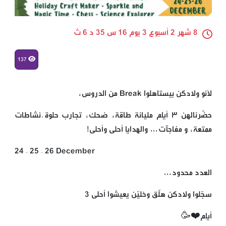
8 شهر 2 أسبوع 3 يوم 16 س 35 د 6 ث
137
لأنو ولادكن بيستاهلوا Break من الدروس،
حضّرنالهن ٣ أيّام مليانة طاقة، ضحك، تجارب حلوة,نشاطات
ممتعة، و مفاجآت… والهدايا أحلى وأحلى!
24 – 25 – 26 December
العدد محدود…
سجّلوا ولادكن هلّق وخليّن يعيشوا أحلى 3
أيّام❤️🥳