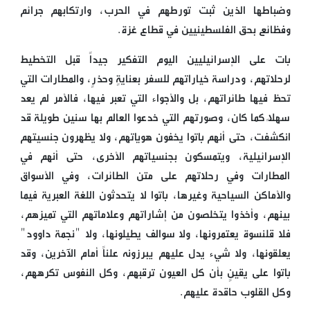
وضباطها الذين ثبت تورطهم في الحرب، وارتكابهم جرائم
وفظائع بحق الفلسطينيين في قطاع غزة.
بات على الإسرائيليين اليوم التفكير جيداً قبل التخطيط
لرحلاتهم، ودراسة خياراتهم للسفر بعنايةٍ وحذرٍ، والمطارات التي
تحظ فيها طائراتهم، بل والأجواء التي تعبر فيها، فالأمر لم يعد
سهلاً كما كان، وصورتهم التي خدعوا العالم بها سنين طويلة قد
انكشفت، حتى أنهم باتوا يخفون هوياتهم، ولا يظهرون جنسيتهم
الإسرائيلية، ويتمسكون بجنسياتهم الأخرى، حتى أنهم في
المطارات وفي رحلاتهم على متن الطائرات، وفي الأسواق
والأماكن السياحية وغيرها، باتوا لا يتحدثون اللغة العبرية فيما
بينهم، وأخذوا يتخلصون من إشاراتهم وعلاماتهم التي تميزهم،
فلا قلنسوة يعتمرونها، ولا سوالف يطيلونها، ولا "نجمة داوود"
يعلقونها، ولا شيء يدل عليهم يبرزونه علناً أمام الآخرين، وقد
باتوا على يقينٍ بأن كل العيون ترقبهم، وكل النفوس تكرههم،
وكل القلوب حاقدة عليهم.