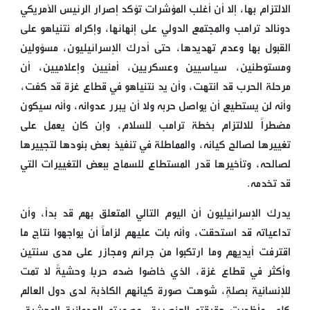
الالتزام بها، إلا أن أغلب المؤشرات تؤكد إصرار الرئيس الأمريكي
دونالد ترامب والمجتمع الدولي على إنهائها، وإكراه نتنياهو على
القبول بها وعدم تهديدها، حتى أدرك الإسرائيليون، مسؤولين
ومستوطنين، سياسيين وعسكريين، أمنيين وإعلاميين، أن
مرحلة الحرب قد انتهت، وأن يد نتنياهو في قطاع غزة قد كفت،
وأنه لن يستطيع أن يواصل حربه ولا أن يبرر عدوانه، وأنه سيكون
مضطراً للالتزام بخطة ترامب للسلام، وإن كان يعمل على
تغييرها لصالح كيانه، والمماطلة في تنفيذ بعض بنودها لتجييرها
لصالحه، وتأخيرها قدر المستطاع للسماح ببعض التغييرات التي
قد تخدمه.
يدرك الإسرائيليون أن اليوم التالي المتعلق بهم قد بدأ، وأن
تداعياته قد استحقت، وأنه بات عليهم لزاماً أن يواجهوا نتاج ما
اقترفت أيديهم وما ارتكبوا من جرائم ومجازر على مدى سنتين
وأكثر في قطاع غزة، الذي خاضوا ضده حرباً وحشيةً لا تمت
للإنسانية بصلةٍ، شوهت صورة كيانهم الكاذبة لدى دول العالم