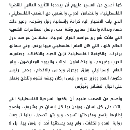
كما أصبح من العسير عليهم أن يبددوا التأييد العالمي للقضية
الفلسطينية، والتضامن الدولي والشعبي مع الشعب الفلسطيني،
الذي بات الانحياز إليه كرامة وإنسانية ونبل وشرف، وغير ذلك
خسة ونذالة واختلال معايير وقلة أدب، ولعل المظاهرات الشعبية
التي ملأت شوارع عواصم القرار الدولية، فضلاً عن عواصم دول
العالم كلها، التي كان العلم الفلسطيني فيها يرفع، وفي سمائها
يرفرف، والكوفية الفلسطينية تزين الجباه والأكتاف، ويعتمرها
العرب وغيرهم، والمتضامنون الجانب واليهود المعارضون، بينما
العلم الإسرائيلي يمزق ويحرق ويداس بالأقدام، ودمى رئيس
حكومة العدو ووزير حربه ورئيس أركان جيشه تشوه وتلطخ وتعلق
على أحبال المشانق وتُجرَّس.
وأصبح من الصعب عليهم أن يكذبوا السردية الفلسطينية التي
باتت على كل لسان، ويؤمن بها كل إنسانٍ حرٍ وشريفٍ، وأصبح
إطارها يتسع ومفرداتها تسود، وروايتها تصدق، بينما تراجعت
رواية العدو وانكفأت، ولم يعد يصدقها أحد أو يؤمن بها، بل لا