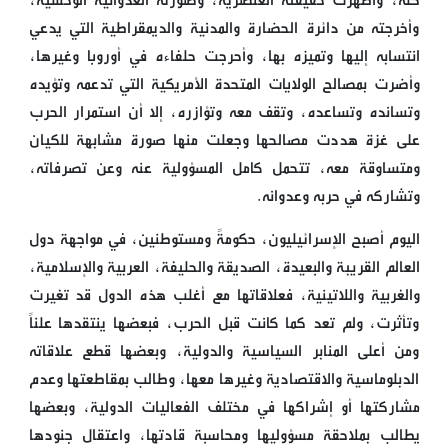
كله، وأظهرت حقيقته العنصرية، وصورته العدوانية الوحشية،
وأخرجته من دائرة الحضارة والمدنية والديمقراطية التي يدعي
انتسابه إليها وتميزه بها، وأحرجت حلفاءه في أوروبا وغيرها،
وأضرت بمصالح الولايات المتحدة الأمريكية التي تدعمه وتؤيده
وتسانده وتساعده، وتقف معه وتؤازره، إلا أن استمرار الحرب
على غزة هددت مصالحها وجعلت منها صورة مشابهة للكيان
ومتساوقة معه، تتحمل كامل المسؤولية عنه وعن تصرفاته،
وتشاركه في حربه وعدوانه.
اليوم أصبح الإسرائيليون، حكومةً ومستوطنين، في مواجهة دول
العالم القريبة والبعيدة، الصديقة والحليفة، العربية والإسلامية،
والغربية واللاتينية، فعلاقاتها مع أغلب هذه الدول قد تغيرت
وتأثرت، ولم تعد كما كانت قبل الحرب، فبعضها ينتقدها علناً
ومن أعلى المنابر السياسية والدولية، وبعضها قطع علاقاته
الدبلوماسية والاقتصادية وغيرها معها، وطالب بمقاطعتها وعدم
مشاركتها أو إشراكها في مختلف الفعاليات الدولية، وبعضها
يطالب بملاحقة مسؤوليها ومحاسبة قادتها، واعتقال جنودها