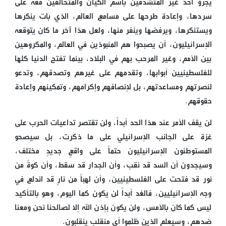
يجرؤ أحدٌ غير المتشدقين باسم الكيان والمتحالفين معه على
سردها، وإعادة طرحها على مسامع العالم، الذي بات ينكرها
ويستنكرها، ويرفضها وينفر منها، ولعل هذا آخر ما كان يتوقعه
الإسرائيليون، أن يصبحوا هم المنبوذين في العالم، والمكروهين
بين الأمم، وغير المرحب بهم في البلاد، بينما تفتح الدنيا كلها
للفلسطينيين أبوابها، وتقدمهم على غيرهم وتصدقهم، وتدعو
لنصرتهم ومساعدتهم، بل لإنصافهم وإكرامهم، وتمكينهم وإعادة
حقوقهم.
لن يقف الأمر عند هذا الحد أبداً، ولن تقتصر تداعيات الحرب على
غزة على الجانب الإسرائيلي على ما ذكرت، بل سيصحو
المستوطنون الإسرائيليون حتماً على واقعٍ جديدٍ مختلف،
وسيجدون أن السد قد نقب، وأن الجدار قد سقط، وأن كوةً من
نور قد فتحت على الفلسطينيين، وأن لهباً من نارٍ قد اندلع في
وجه الإسرائيليين، فالغد أبداً لن يكون كما اليوم، وهو بالتأكيد
ليس كما كان بالأمس، ولن يكون بإذن الله إلا لصالحنا نحن ومعنا
ضدهم، وسيعلم الذين ظلموا أي منقلبٍ ينقلبون.