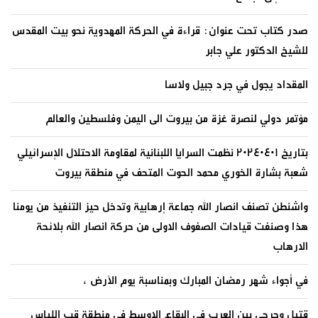
صدر كتاب تحت عنوان: قراءة في الحركة المهدوية نحو بيت المقدس
للشيخ الدكتور علي جابر
المقداد يجول في جرد جبيل ولاسا
مؤتمر دولي لنصرة غزة من بيروت الى اليمن وفلسطين والعالم
بتاريخ ٢٠٢٤٠٤٠١ نظمت السرايا اللبنانية لمقاومة الاحتلال الإسرائيلي
شعبة بشارة الخوري محمد الحوت المتحف في منطقة بيروت
واشنطن تصنف انصار الله جماعة إرهابية وتدخل حيز التنفيذ من يومنا
هذا وصنفت قيادات الصفوف الاولى من حركة انصار الله بلائحة
الارهاب
في أجواء شهر رمضان المبارك وبمناسبة يوم الأرض ،
قتيل وجرحى بين العرب في البقاع الاوسط في منطقة قب اللياس