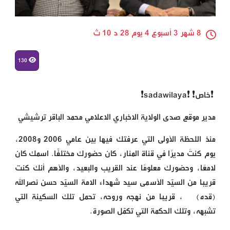
8 شهر 3 أسبوع 4 يوم 28 د 10 ث
130
❗خاص❗ ❗️sadawilaya❗
مدير موقع صدى الولاية الاخباري الاعلامي محمد الباقر ترشيشي
منذ اللحظة الأولى التي عرفتك فيها بين عامي 2006 و2008،
يوم كنتَ مديرًا في قناة المنار، كان حضورك مختلفًا. اسمك كان
لامعًا، وحضورك معلومًا عند القريب والبعيد، والأهم أنك كنت
قريبًا من السيّد الأسمى سيد شهداء الامة السيّد حسن نصرالله
(قده) ، قريبًا من نهجه وروحه، تحمل تلك السكينة التي
تشبهه، وتلك الحكمة التي تكمّل الصورة.