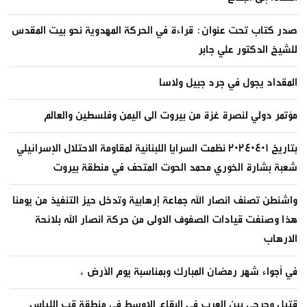
صدر كتاب تحت عنوان: قراءة في الحركة المهدوية نحو بيت المقدس
للشيخ الدكتور علي جابر
المقداد يجول في جرد جبيل ولاسا
مؤتمر دولي لنصرة غزة من بيروت الى اليمن وفلسطين والعالم
بتاريخ ٢٠٢٤٠٤٠١ نظمت السرايا اللبنانية لمقاومة الاحتلال الإسرائيلي
شعبة بشارة الخوري محمد الحوت المتحف في منطقة بيروت
واشنطن تصنف انصار الله جماعة إرهابية وتدخل حيز التنفيذ من يومنا
هذا وصنفت قيادات الصفوف الاولى من حركة انصار الله بلائحة
الارهاب
في أجواء شهر رمضان المبارك وبمناسبة يوم الأرض ،
قتيل وجرحى بين العرب في البقاع الاوسط في منطقة قب اللياس