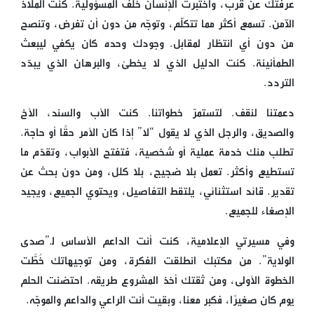
عرفتك عن قرب، واختبرت الإنسان خلف المسؤولية. كنت الملاذ
الآمن. تسمع أكثر مما تتكلّم، وتوجّه من دون أن تفرض، وتنصح
من دون أي انتظار لمقابل. وجودك وحده كان يكفي ليبعث
الطمأنينة. كنت الدليل الذي لا يخطئ، والبرهان الذي يبدّد
التردد.
دعمتنا لنقف. لتستمرّ خطواتنا. كنت الأب والسند، الأخ
والصديق، والرجل الذي لا يقول “لا” إذا كان الأمر حقًا أو حاجة.
تطلب منك خدمة عملية أو شخصية، فتفتح الأبواب، وتقدّم ما
تستطيع وأكثر. تعمل بلا ضجيج، بلا كلل، ومن دون بحث عن
تقدير. قائد استثنائي، يلتقط التفاصيل، ويحتوي الجميع، ويجيد
الإصغاء للجميع.
وفي مسيرتي الإعلامية، كنت أنت الداعم الأساس لـ”صدى
الولاية”. من مكتبك انطلقت الفكرة، ومن توجيهاتك خُطَّت
الخطوة الأولى، ومن ثقتك أخذ المشروع طريقه. احتضنت الحلم
يوم كان صغيرًا، فكبر معنا، وبقيت أنت الراعي والداعم والموجّه.