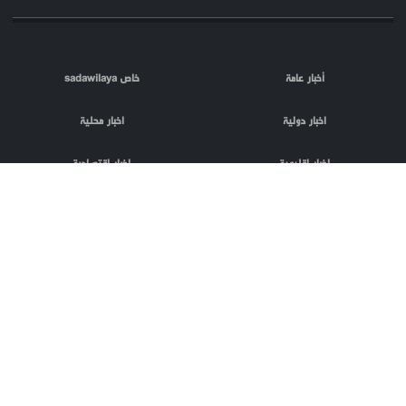
أخبار عامة
خاص sadawilaya
اخبار دولية
اخبار محلية
اخبار اقليمية
اخبار اقتصادية
اعلام العدو
الصحافة
مقالات
فلسطين المحتلة
اعلانات
phpTransformer
منتج من
codnloc
بعض الحقوق
تصميم و تطوير