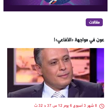
مقالات
عون في مواجهة «الأفاعي»!
8 شهر 3 أسبوع 6 يوم 12 س 37 د 32 ث