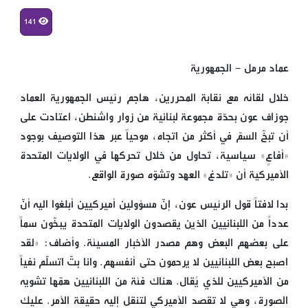
141
عماد مرمل - الجمهورية
خلال لقائه مع نقابة المحررين، هاجم رئيس الجمهورية العماد
جوزاف عون بحدّة مجموعة لبنانية من زوار واشنطن، اعتادت على
أن تبخّ السمّ في أكثر من اتجاه، موحياً عبر هذا التوصيف بوجود
«أفاعٍ» سياسية، تحاول من خلال تحركها في الولايات المتحدة
الأميركية أن «تلدغ» العهد وتشوّه صورة الواقع.
بدا لافتاً قول الرئيس عون، إنّ مسؤولين أميركيين أبلغوا اليه أنّ
عدداً من اللبنانيين الذين يقصدون الولايات المتحدة يبخّون سماً
على بعضهم البعض وهم مصدر الأخبار المسيئة. وأضاف: «لقد
اصبح بعض اللبنانيين لا يرحمون حتى أنفسهم. وانا بتّ اتسلّم نفياً
من الأميركيين للذي يُقال. هناك فئة من اللبنانيين همّها تشويه
الصورة، وهي لا تقصد الأميركي لتنقل إليه حقيقة الأمر. عليك