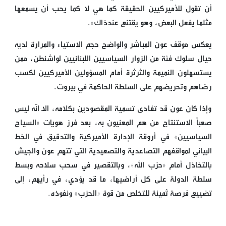
أن تقول للأميركيين الحقيقة كما هي لا كما يحب أن يسمعها
مثلما يفعل البعض، وهو يقتنع عندذاك».
يعكس موقف عون المباشر والواضح حجم الاستياء والمرارة لديه
حيال سلوك فئة من الزوار السياسيين اللبنانيين لواشنطن، ممن
يستسهلون النميمة والثرثرة أمام المسؤولين الأميركيين لكسب
رضاهم وتحريضهم على السلطة الحاكمة في بيروت.
وإذا كان عون قد تفادى تسمية المقصودين بكلامه، الّا انّه ليس
صعباً الاستنتاج من هم المعنيون به، بعد فرز هويات «السياح
السياسيين» في أروقة الإدارة الأميركية والتدقيق في الخط
البياني لمواقفهم التصاعدية والتصعيدية التي تتهم عون والجيش
بالتخاذل أمام «حزب الله»، وبالتقصير في سحب سلاحه وبسط
سلطة الدولة على كل أراضيها، ما قد يؤدي، في رأيهم، إلى
تضييع فرصة ثمينة للتخلص من قوة «الحزب» ونفوذه.