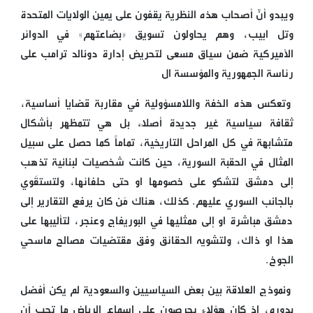
ويبدو أنّ أصحاب هذه النظرية يقفون على يمين الولايات المتحدة
وتل ابيب، وهم يحاولون تسويق «بضاعتهم» في الدوائر
الأميركية ضمن سياق مسعى لتحريض إدارة دونالد ترامب على
رئاسة الجمهورية والمؤسسة ال
وتعكس هذه الخفة واللامسؤولية في مقاربة قضايا أساسية،
ثقافة سياسية غير جديدة أصلاً، بل هي تتمظهر بأشكال
متشابهة في كل المراحل التاريخية، تماماً كما حصل على سبيل
المثال في الحقبة السورية، حين كانت شخصيات لبنانية تذهب
إلى دمشق لتشكو على خصومها او حتى حلفائها، ولتستقَوي
بالجانب السوري عليهم. كذلك، هناك مَن كان يرفع التقارير إلى
دمشق مباشرة او إلى ممثليها في البوريفاج وعنجر، لتأليبها على
هذا او ذاك، ولتشويه الحقائق وفق مقتضيات مصالح ماسحي
الجوخ.
ونموذج العلاقة بين بعض السياسيين والسعودية لم يكن أفضل
بدوره، إذ كان هؤلاء يحرصون على إسماع الرياض ما تحب أن