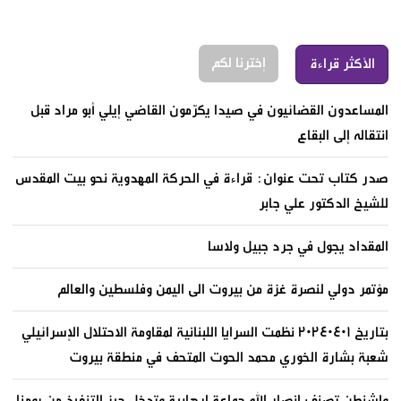
إخترنا لكم
الأكثر قراءة
المساعدون القضائيون في صيدا يكرّمون القاضي إيلي أبو مراد قبل
انتقاله إلى البقاع
صدر كتاب تحت عنوان: قراءة في الحركة المهدوية نحو بيت المقدس
للشيخ الدكتور علي جابر
المقداد يجول في جرد جبيل ولاسا
مؤتمر دولي لنصرة غزة من بيروت الى اليمن وفلسطين والعالم
بتاريخ ٢٠٢٤٠٤٠١ نظمت السرايا اللبنانية لمقاومة الاحتلال الإسرائيلي
شعبة بشارة الخوري محمد الحوت المتحف في منطقة بيروت
واشنطن تصنف انصار الله جماعة إرهابية وتدخل حيز التنفيذ من يومنا