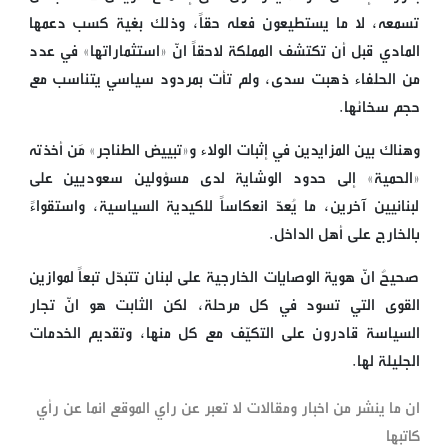
تسمعه، لا ما يستطيعون فعله حقاً، وذلك بغية كسب دعمها
المادي قبل أن تكتشف المملكة لاحقاً انّ «استثماراتها» في عدد
من الحلفاء ذهبت سدى، ولم تأت بمردود سياسي يتناسب مع
حجم سخائها.
وهناك بين المزايدين في إثبات الولاء و«تبييض الطناجر» مَن أخذته
«الحمية» إلى حدود الوشاية لدى مسؤولين سعوديين على
لبنانيين آخرين، ما يُعدّ انعكاساً للكيدية السياسية، واستقواءً
بالخارج على أهل الداخل.
صحيحٌ انّ هوية الوصايات الخارجية على لبنان تتبدّل تبعاً لموازين
القوى التي تسود في كل مرحلة، لكن الثابت هو انّ تجار
السياسة قادرون على التكيّف مع كل منها، وتقديم الخدمات
الجليلة لها.
ان ما ينشر من اخبار ومقالات لا تعبر عن راي الموقع انما عن رأي
كاتبها