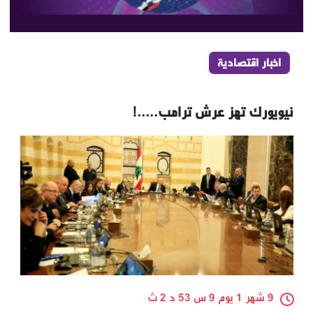
اخبار اقتصادية
نيويورك تهز عرش ترامب.....!
9 شهر 1 يوم 9 س 53 د 2 ث