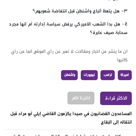
٣- هل يتعظ أتباع واشنطن قبل انتفاضة شعوبهم؟
٤- هل بدأ الشعب الأميركي يرفض سياسة إدارته أم انها مجرد
سحابة صيف عابرة؟
ان ما ينشر من اخبار ومقالات لا تعبر عن راي الموقع انما عن رأي
كاتبها
اميركا
ترامب
نيويورك
واشنطن
إخترنا لكم
الأكثر قراءة
المساعدون القضائيون في صيدا يكرّمون القاضي إيلي أبو مراد قبل
انتقاله إلى البقاع