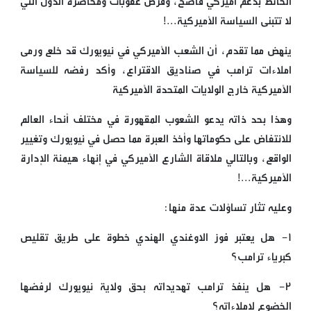
الحائط بدعم أميركي فاضح، وفرض عقوبات ومحاصرة الدول التي
لا تتبنى السياسة الأميركية...!
ينهض مما تقدم، أن الشعب الأميركي في نيويورك قد خلع ورمى
املاءات ترامب في صناديق الاقتراع، وأكد رفضه للسياسة
الأميركية خارج الولايات المتحدة الأميركية
وهذا بحد ذاته يدعو الشعوب المقهورة في مختلف أنحاء العالم
للانتفاض على حكوماتها وأخذ العبرة مما حصل في نيويورك وتغيير
الواقع، وبالتالي ملاقاة الشارع الأميركي في إنهاء هيمنة الإدارة
الأميركية...!
وعليه تثار تساؤلات عدة منها:
١- هل يعتبر فوز الاوغندي الهندي خطوة على طريق تقليص
كبرياء ترامب؟
٢- هل ينفذ ترامب تهديداته بحق ولاية نيويورك لرفضها
الخضوع لإملاءاته؟