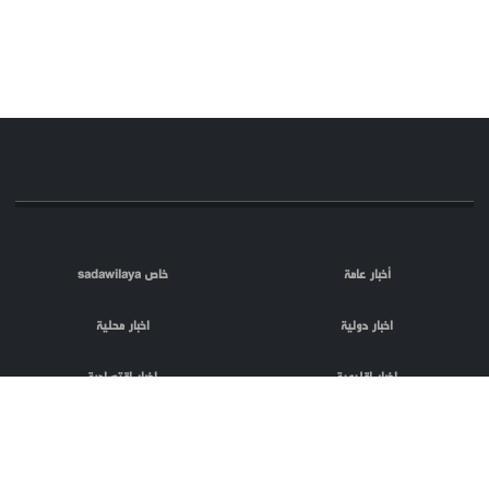
أخبار عامة
خاص sadawilaya
اخبار دولية
اخبار محلية
اخبار اقليمية
اخبار اقتصادية
اعلام العدو
الصحافة
مقالات
فلسطين المحتلة