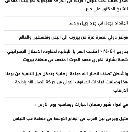
صدر كتاب تحت عنوان: قراءة في الحركة المهدوية نحو بيت المقدس
للشيخ الدكتور علي جابر
المقداد يجول في جرد جبيل ولاسا
مؤتمر دولي لنصرة غزة من بيروت الى اليمن وفلسطين والعالم
بتاريخ ٢٠٢٤٠٤٠١ نظمت السرايا اللبنانية لمقاومة الاحتلال الإسرائيلي
شعبة بشارة الخوري محمد الحوت المتحف في منطقة بيروت
واشنطن تصنف انصار الله جماعة إرهابية وتدخل حيز التنفيذ من يومنا
هذا وصنفت قيادات الصفوف الاولى من حركة انصار الله بلائحة
الارهاب
في أجواء شهر رمضان المبارك وبمناسبة يوم الأرض ،
قتيل وجرحى بين العرب في البقاع الاوسط في منطقة قب اللياس