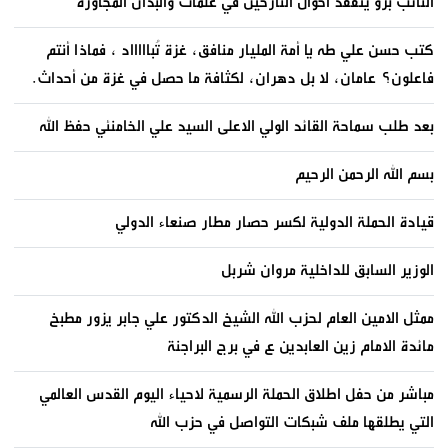
النائب برو يتفقد احوال النازحين في علمات والبدان المجاورة
كتب حسن علي طه يا أمة المليار منافق، غزة تُباااااد ، فماذا أنتم
فاعلون؟ عامان، لا بل دهران، لكثافة ما حصل في غزة من أحداث.
بعد طلب سماحة القائد الولي الاعلى السيد علي الخامنئي حفظ الله
بسم الله الرحمن الرحيم
قيادة الحملة الدولية لكسر حصار مطار صنعاء الدولي
الوزير السابق للداخلية مروان شربل
ممثل الامين العام لحزب الله الشيخ الدكتور علي جابر يزور مطبخ
مائدة الامام زين العابدين ع في برج البراجنة
مباشر من حفل اطلاق الحملة الرسمية لاحياء اليوم القدس العالمي
التي يطلقها ملف شبكات التواصل في حزب الله