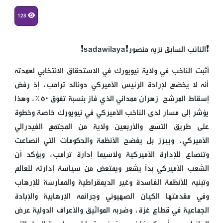
128
❗النائب السابق نزيه منصور❗️sadawilaya❗
أثبت الناخب في ولاية نيويورك في الاستحقاق الانتخابي لعمدته
أنه لا يخضع لإرادة الرئيس الأميركي دونالد ترامب، إذ رفض
إسقاط المرشح زهران ممداني الذي فاز بنسبة تفوق ٥٠%، وهذا
يؤشر إلى مسار لدى الناخب الأميركي في نيويورك خاصة وخطوة
على طريق التسع والأربعين ولاية من المجتمع الفيدرالي
الأميركي، ويبرز بل يفضح الأنظمة والحكومات التي انصاعت
وتنصاع للإدارة الأميركية ولاسيما إدارة ترامب، ويؤكد أن
الشعب الأميركي بدأ يشعر ويمتعض من سياسة إدارته للعالم
وتبنيه للأنظمة الفاسدة وغير الديمقراطية والممارسة للإرهاب
وفي مقدمتها الكيان الصهيوني وجرائمه الإرهابية والإبادة
الجماعية في قطاع غزة، وضربه المواثيق والأعراف الدولية عرض