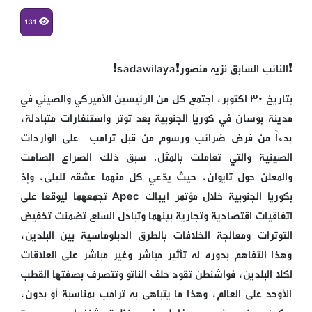
131
❗النائب السابق نزيه منصور❗️sadawilaya❗
بتاريخ ٣٠ اكتوبر، اجتمع كل من الرئيسين الأميركي والصيني في
مدينة بوسان في كوريا الجنوبية بعد توتر واستنفارات متبادلة،
بدءاً من فرض ضرائب ورسوم من قبل ترامب على الواردات
الصينية والتي تعاملت بالمثل. سبق ذلك الصراع الصامت
والمعلن حول تايوان، حيث يدّعي كل منهما عشقه لليلى، وإذ
بكوريا الجنوبية خلال مؤتمر ايباك Apec تجمعهما ليوقعا على
اتفاقيات اقتصادية وتجارية بينهما وتبادل السلع تضمنت تخفيض
التوترات ومعالجة الخلافات بالطرق الدبلوماسية بين البلدين،
وهذا التفاهم بدوره له تأثير مباشر وغير مباشر على العلاقات
لكلا البلدين، فواشنطن تقود حلف الناتو وتتصرف بصفتها القطب
الأوحد على العالم، وهذا ما يتباهى به ترامب بمناسبة أو بدون،