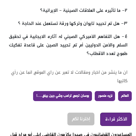
٢- ما تأثيره على العلاقات الصينية - الإيرانية؟
٣- هل تم تحييد تايوان وتركها ورقة تستعمل عند الحاجة ؟
٤- هل التفاهم الأميركي الصيني له آثاره الايجابية في تحقيق
السلم والأمن الدوليين أم تم تحييد الصين على قاعدة تفكيك
طموح تعدد الأقطاب؟
ان ما ينشر من اخبار ومقالات لا تعبر عن راي الموقع انما عن رأي
كاتبها
العالم
نزيه منصور
بوسان تجمع ترامب وشي جين بينغ....!
إخترنا لكم
الأكثر قراءة
المساعدون القضائيون في صيدا يكرّمون القاضي إيلي أبو مراد قبل