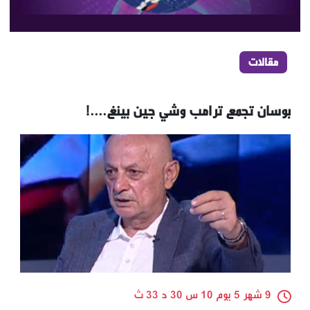
مقالات
بوسان تجمع ترامب وشي جين بينغ....!
9 شهر 5 يوم 10 س 30 د 33 ث