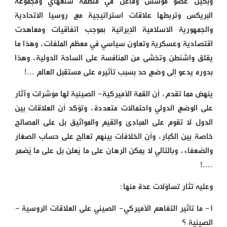
وبكين عضو مؤسس وفاعل في منظمة شنغهاي ومجموعة
البريكس وتربطها علاقات استراتيجية مع روسيا الاتحادية
والجمهورية الاسلامية الإيرانية بموجب اتفاقيات ومعاهدت
اقتصادية وعسكرية وتعاون سياسي في معظم الملفات، وهذا ما
يقلق واشنطن وتخشى من المنافسة على الساحة الدولية، وهذا
بدوره يدعو إلى وضع حد بسبب تأثيره على مستقبل العالم ...!
ينهض مما تقدم، أن القمة الأميركية- الصينية لها مؤشرات وآثار
على الوضع الدولي واحتمالات متعددة، وتؤكد أن العلاقات بين
الدول لا تقوم على المبادئ والقيم والمواثيق بل على المصالح
خاصة بين الكبار، وأن الخلافات بينهم تعالج على حساب الصغار
والضعفاء، وبالتالي لا يمكن الرهان على ما يُعلن بل على ما يُضمر
....!
وعليه تثار تساؤلات عدة منها:
١- ما تأثير التفاهم الأميركي- الصيني على العلاقات الروسية -
الصينية ؟