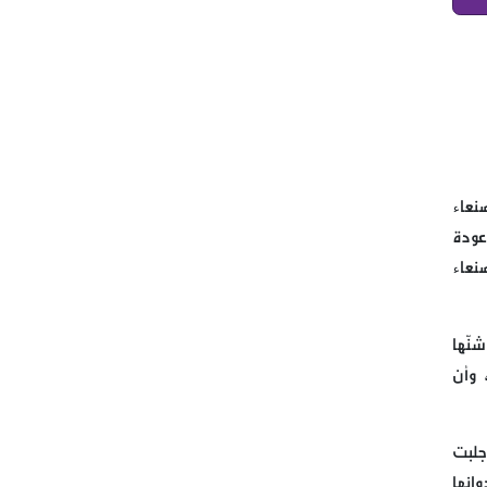
قتيل وجرحى بين العرب في
البقاع الاوسط في منطقة قب
اللياس
النائب برو يتفقد احوال النازحين
في علمات والبدان المجاورة
نعاء
عودة
كتب حسن علي طه يا أمة المليار
نعاء
منافق، غزة تُباااااد ، فماذا أنتم
فاعلون؟ عامان، لا بل دهران،
لكثافة ما حصل في غزة من
نّها
أحداث.
 وأن
بعد طلب سماحة القائد الولي
الاعلى السيد علي الخامنئي حفظ
جلبت
الله
انها