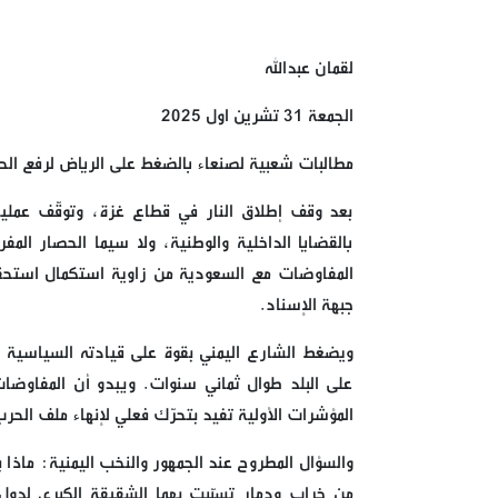
لقمان عبدالله
الجمعة 31 تشرين اول 2025
مطالبات شعبية لصنعاء بالضغط على الرياض لرفع ال
بعد وقف إطلاق النار في قطاع غزة، وتوقّف عمليا
بالقضايا الداخلية والوطنية، ولا سيما الحصار ا
المفاوضات مع السعودية من زاوية استكمال استح
جبهة الإسناد.
ويضغط الشارع اليمني بقوة على قيادته السياسية لإ
على البلد طوال ثماني سنوات. ويبدو أن المفاوضات
المؤشرات الأولية تفيد بتحرّك فعلي لإنهاء ملف الحر
والسؤال المطروح عند الجمهور والنخب اليمنية: ماذ
من خراب ودمار تسبّبت بهما الشقيقة الكبرى لدول 