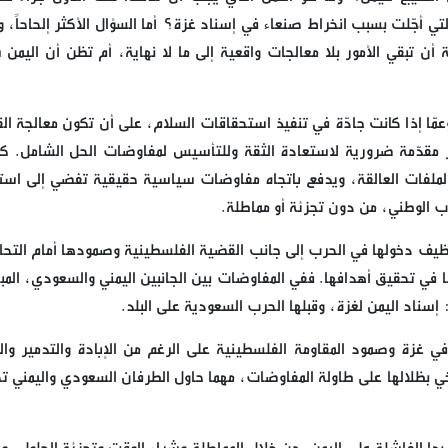
التي أُجّلت بسبب انخراط صنعاء في إسناد غزة؟ أما السؤال الأكثر إلحاحاً، 
أن تبقي الأمور بلا معالجات واقعية إلى ما لا نهاية، أم تظن أن اليمن
مّا إذا كانت جادّة في تنفيذ استحقاقات السلام، على أن تكون معالجة الق
ر مقدّمة ضرورية لاستعادة الثقة وللتأسيس لمفاوضات الحل الشامل. كم
 الملفات العالقة، ويدفع باتجاه مفاوضات سياسية حقيقية تفضي إلى است
اب الوطني، من دون تجزئة أو مماطلة.
وظيف دخولها في الحرب إلى جانب القضية الفلسطينية وصمودها أمام التحا
ها في تحقيق أهدافها. ففي المفاوضات بين الجانبين اليمني والسعودي، المب
إسناد اليمن لغزة، وقبلها الحرب السعودية على البلد.
ي غزة وصمود المقاومة الفلسطينية على الرغم من الإبادة والتدمير وال
خي بظلالها على طاولة المفاوضات، مهما حاول الطرفان السعودي واليمني ت