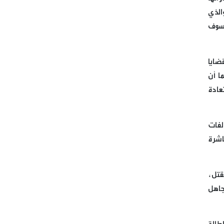
والذي
بسم الله الرحمن الرحيم
 سوف
قيادة الحملة الدولية لكسر حصار
مطار صنعاء الدولي
ضايا
ا أن
الوزير السابق للداخلية مروان
عادة
شربل
ممثل الامين العام لحزب الله
لفات
الشيخ الدكتور علي جابر يزور
اشرة
مطبخ مائدة الامام زين العابدين
ع في برج البراجنة
قتل،
مباشر من حفل اطلاق الحملة
جاهل
الرسمية لاحياء اليوم القدس
العالمي التي يطلقها ملف شبكات