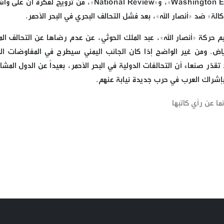
في أميركا، مثل «Jerusalem Post»، و»Washington Examiner»، و»National Review»، من ترويج لفكر
الة» ضد «أنصار الله»، بعد فشل التحالف البحري في البحر الأحمر.
 حركة «أنصار الله»، عبد الملك الحوثي، عن عدم رضاها عن التحالف الم
ياض. ومن غير الواضح إذا كان الجانب اليمني سيطرح في المفاوضات الم
تقدّر صنعاء أن التحالفات الدولية في البحر الأحمر، بعيداً عن الدول المش
ة بإشراك العرب في حرب جديدة نيابة عنهم.
ما عن رأي كاتبها