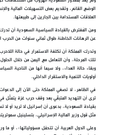
ولم يعد بمقدور السعودية الهروب من استحقاقات حربه
الوضع القائم، وتقديم بعض التسهيلات المالية والإن
العلاقات المستدامة بين الجارين إلى طبيعتها.
ومن المُفترض بالقيادة السياسية السعودية أن تدرك، 
عن الرهانات الخاطئة طوال ثماني سنوات من الحرب ال
وتدرك المملكة أن تكلفة الاستمرار في حالة اللاحرب 
تلك المرحلة، وأن التعامل مع اليمن من خلال الحلو
وبقاء حالة العداء، ولا سيما أنها من الناحية السي
أولويات التنمية والاستقرار الداخلي.
في الظاهر، لا تصغي المملكة حتى الآن إلى الدعوات 
ترى أن التهديد المتبقّي بعد وقف حرب غزة يتمثّل في
بقيادة السعودية، بدعوى أن إسرائيل لا تريد أو لا
مثل قول وزير المالية الإسرائيلي، بتسليئيل سموتريتش
وعلى الدول العربية أن تتحمّل مسؤولياتها»، أو ما 