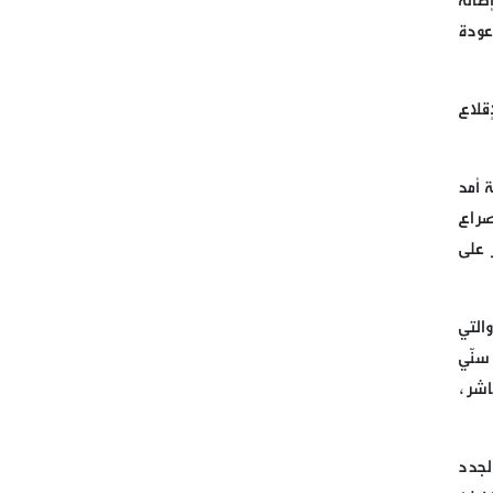
طالة
التواصل في حزب الله
عودة
الحاج حسن من بريتال: أزمة
انتخاب رئيس الجمهورية
قلاع
سياسية وليست دستورية
تحت عنوان (على طريق القدس
ة أمد
موحدون لمواجهة الفتن ومؤامرات
صراع
التفريق بين أمتنا )
 على
الصوت الذي لم يستكن يوماً
التي
صنعاء بمواجهة العدوان
 سنّي
المتجدّد: لا وقف لعمليّاتنا
اشر،
لجدد