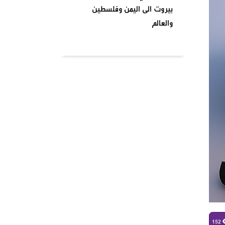
بيروت الى اليمن وفلسطين
والعالم
بتاريخ ٢٠٢٤٠٤٠١ نظمت السرايا
اللبنانية لمقاومة الاحتلال
الإسرائيلي شعبة بشارة الخوري
محمد الحوت المتحف في منطقة
بيروت
واشنطن تصنف انصار الله جماعة
إرهابية وتدخل حيز التنفيذ من
يومنا هذا وصنفت قيادات
الصفوف الاولى من حركة انصار
الله بلائحة الارهاب
في أجواء شهر رمضان المبارك
وبمناسبة يوم الأرض ،
152