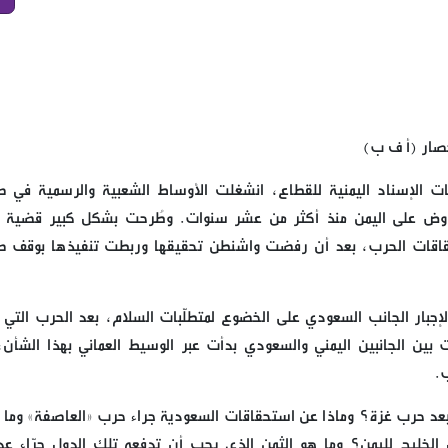
حصار (أ ف ب)
ت الإسناد اليمنية للقطاع، انشغلت الأوساط الشعبية والرسمية في ص
لمفروض على اليمن منذ أكثر من عشر سنوات. وطُرحت بشكل كبير قضية 
قاقات الحرب، بعد أن رفضت واشنطن تحقيقها وربطت تنفيذها بوقف ص
جبار الجانب السعودي على الخضوع لمتطلّبات السلام، بعد الحرب التي ش
 بين الجانبين اليمني والسعودي بدأت عبر الوسيط العماني بهذا الشأن،
ب.
ا بعد حرب غزة؟ وماذا عن استحقاقات السعودية جراء حرب «العاصفة» وما 
الخليج لليمن؟ وما هو الثمن الذي يجب أن تدفعه تلك الدول جرّاء عدو