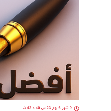
9 شهر 6 يوم 23 س 40 د 42 ث