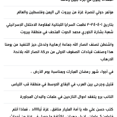
مؤتمر دولي لنصرة غزة من بيروت الى اليمن وفلسطين والعالم
بتاريخ ٢٠٢٤٠٤٠١ نظمت السرايا اللبنانية لمقاومة الاحتلال الإسرائيلي
شعبة بشارة الخوري محمد الحوت المتحف في منطقة بيروت
واشنطن تصنف انصار الله جماعة إرهابية وتدخل حيز التنفيذ من يومنا
هذا وصنفت قيادات الصفوف الاولى من حركة انصار الله بلائحة
الارهاب
في أجواء شهر رمضان المبارك وبمناسبة يوم الأرض ،
قتيل وجرحى بين العرب في البقاع الاوسط في منطقة قب اللياس
النائب برو يتفقد احوال النازحين في علمات والبدان المجاورة
كتب حسن علي طه يا أمة المليار منافق، غزة تُباااااد ، فماذا أنتم
فاعلون؟ عامان، لا بل دهران، لكثافة ما حصل في غزة من أحداث.