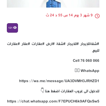
9 شهر 3 يوم 14 س 55 د 24 ث
121
#شقةللإيجار #للايجار #شقة #ارض #عقارات #عقار #عقارات
للبيع
Cell 76 060 066
WhatsApp 👇🏻
https://wa.me/message/UA3DVMH3JRHZD1
للدخول الى غروب العقارات اضغط هنا 👇
https://chat.whatsapp.com/F7EPUCH6k9AFQsSw5