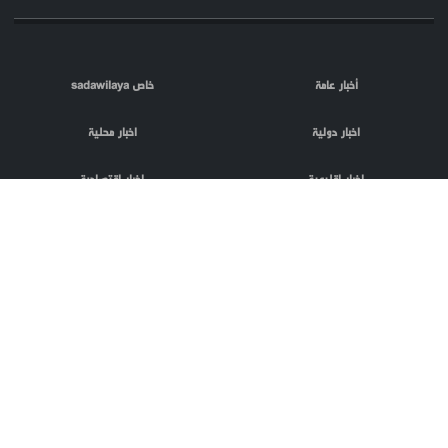
أخبار عامة
خاص sadawilaya
اخبار دولية
اخبار محلية
اخبار اقليمية
اخبار اقتصادية
اعلام العدو
الصحافة
مقالات
فلسطين المحتلة
اعلانات
phpTransformer
منتج من
codnloc
بعض الحقوق
تصميم و تطوير