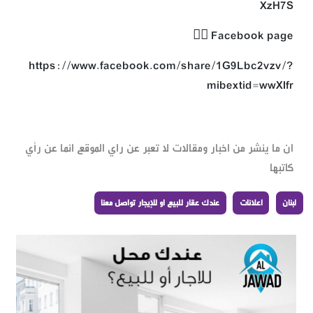
XzH7S
Facebook page 👇🏻
https://www.facebook.com/share/1G9Lbc2vzv/?
mibextid=wwXIfr
ان ما ينشر من اخبار ومقالات لا تعبر عن راي الموقع انما عن رأي
كاتبها
لبنان
اعلانات
عندك عقار للبيع او للإيجار تواصل معنا